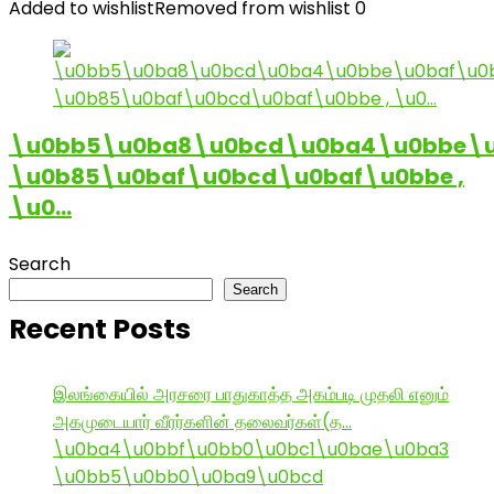
Added to wishlist
Removed from wishlist
0
\u0bb5\u0ba8\u0bcd\u0ba4\u0bbe\u
\u0b85\u0baf\u0bcd\u0baf\u0bbe ,
\u0…
Search
Search
Recent Posts
இலங்கையில் அரசரை பாதுகாத்த அகம்படி முதலி எனும்
அகமுடையார் வீரர்களின் தலைவர்கள்(த…
\u0ba4\u0bbf\u0bb0\u0bc1\u0bae\u0ba3
\u0bb5\u0bb0\u0ba9\u0bcd