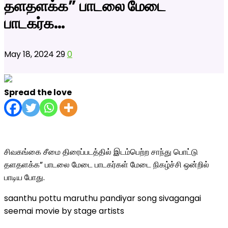
தளதளக்க” பாடலை மேடை
பாடகர்க…
May 18, 2024
29
0
Spread the love
சிவகங்கை சீமை திரைப்படத்தில் இடம்பெற்ற சாந்து பொட்டு
தளதளக்க” பாடலை மேடை பாடகர்கள் மேடை நிகழ்ச்சி ஒன்றில்
பாடிய போது.
saanthu pottu maruthu pandiyar song sivagangai
seemai movie by stage artists