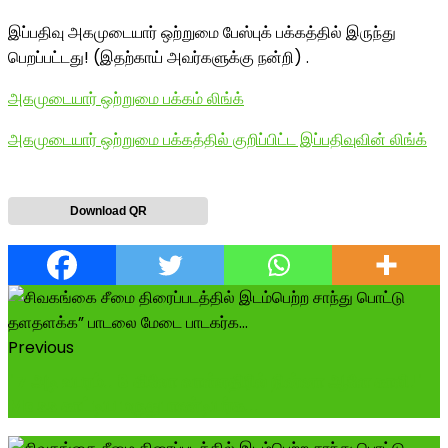
இப்பதிவு அகமுடையார் ஒற்றுமை பேஸ்புக் பக்கத்தில் இருந்து
பெறப்பட்டது! (இதற்காய் அவர்களுக்கு நன்றி) .
அகமுடையார் ஒற்றுமை பக்கம் லிங்க்
அகமுடையார் ஒற்றுமை பக்கத்தில் குறிப்பிட்ட இப்பதிவுவின் லிங்க்
Download QR
Previous
"7 அடி உயரம்.. 8 கிலோ வாள்எதிரில் நின்னா ஆளே காலி!"
Mass காட்டிய மருதுபாண்டியர்க...