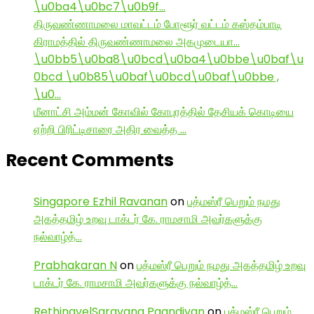
\u0ba4\u0bc7\u0b9f…
திருவண்ணாமலை மாவட்டம் போளூர் வட்டம் கஸ்தம்பாடி
கிராமத்தில் திருவண்ணாமலை அகமுடையா…
\u0bb5\u0ba8\u0bcd\u0ba4\u0bbe\u0baf\u
0bcd \u0b85\u0baf\u0bcd\u0baf\u0bbe ,
\u0…
மீனாட்சி அம்மன் கோவில் கோபுரத்தில் தேசியக் கொடியை
ஏற்றி பிரிட்டிசாரை அதிர வைத்த …
Recent Comments
Singapore Ezhil Ravanan
on
பத்மஸ்ரீ பெறும் நமது
அகத்தமிழ் உறவு டாக்டர் கே. ராமசாமி அவர்களுக்கு
நல்வாழ்த்…
Prabhakaran N
on
பத்மஸ்ரீ பெறும் நமது அகத்தமிழ் உறவு
டாக்டர் கே. ராமசாமி அவர்களுக்கு நல்வாழ்த்…
RethinavelSaravana Paandiyan
on
பத்மஸ்ரீ பெறும்