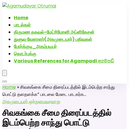
அகமுடையார் திருமண வரன்களுக்கு அகமுடையார்மேட்ரி-
பெண் வீட்டாருக்கு 100% இலவச திருமண சேவை! வாட்ஸப்
Home
எண்: 7200507629
பாடல்கள்
திருமண தகவல்-மேட்ரிமோனி அப்ளிகேசன்
துளுவ வேளாளர்(அகமுடையார்) பதிவுகள்
போர்க்குடி_அகம்படியர்
தொடர்புக்கு
Various References for Agampadi අගම්පඩි
Home
»
சிவகங்கை சீமை திரைப்படத்தில் இடம்பெற்ற சாந்து
பொட்டு தளதளக்க” பாடலை மேடை பாடகர்க…
அகமுடையார் ஒற்றுமை
வரலாறு
சிவகங்கை சீமை திரைப்படத்தில்
இடம்பெற்ற சாந்து பொட்டு