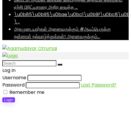
ஏற்றி பிரிட்டிசாரை அதிர வைத்த …
\u0b85\u0b95\u0bae\u0bc1\u0b9f\u0bc8\u0b
\…
அகமுடையார்கள் அனைவருக்கும் #ஆடிப்பெருக்கு
நன்னாள் நல்வாழ்த்துக்கள்! அனைவருக்கும்…
Log In
Username
Password
Lost Password?
Remember me
Login