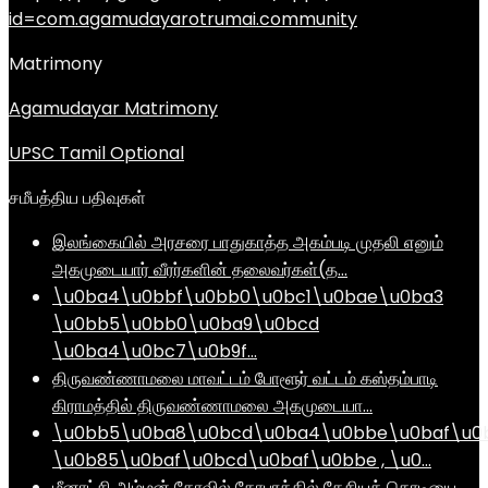
id=com.agamudayarotrumai.community
Matrimony
Agamudayar Matrimony
UPSC Tamil Optional
சமீபத்திய பதிவுகள்
இலங்கையில் அரசரை பாதுகாத்த அகம்படி முதலி எனும்
அகமுடையார் வீரர்களின் தலைவர்கள்(த…
\u0ba4\u0bbf\u0bb0\u0bc1\u0bae\u0ba3
\u0bb5\u0bb0\u0ba9\u0bcd
\u0ba4\u0bc7\u0b9f…
திருவண்ணாமலை மாவட்டம் போளூர் வட்டம் கஸ்தம்பாடி
கிராமத்தில் திருவண்ணாமலை அகமுடையா…
\u0bb5\u0ba8\u0bcd\u0ba4\u0bbe\u0baf\u0
\u0b85\u0baf\u0bcd\u0baf\u0bbe , \u0…
மீனாட்சி அம்மன் கோவில் கோபுரத்தில் தேசியக் கொடியை