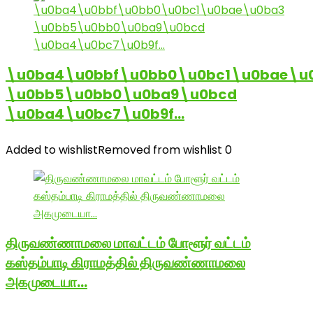
\u0ba4\u0bbf\u0bb0\u0bc1\u0bae\u
\u0bb5\u0bb0\u0ba9\u0bcd
\u0ba4\u0bc7\u0b9f…
Added to wishlist
Removed from wishlist
0
திருவண்ணாமலை மாவட்டம் போளூர் வட்டம்
கஸ்தம்பாடி கிராமத்தில் திருவண்ணாமலை
அகமுடையா…