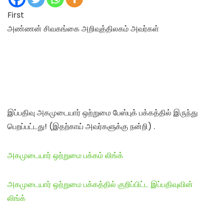
First
அண்ணன் சிவகங்கை அறிவுத்திலகம் அவர்கள்
இப்பதிவு அகமுடையார் ஒற்றுமை பேஸ்புக் பக்கத்தில் இருந்து
பெறப்பட்டது! (இதற்காய் அவர்களுக்கு நன்றி) .
அகமுடையார் ஒற்றுமை பக்கம் லிங்க்
அகமுடையார் ஒற்றுமை பக்கத்தில் குறிப்பிட்ட இப்பதிவுவின்
லிங்க்