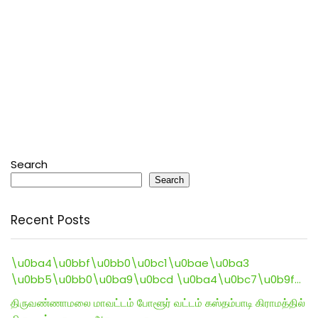
Search
Search
Recent Posts
\u0ba4\u0bbf\u0bb0\u0bc1\u0bae\u0ba3
\u0bb5\u0bb0\u0ba9\u0bcd \u0ba4\u0bc7\u0b9f…
திருவண்ணாமலை மாவட்டம் போளூர் வட்டம் கஸ்தம்பாடி கிராமத்தில்