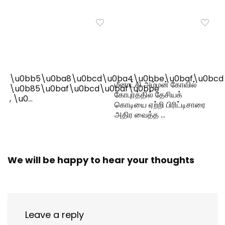
\u0bb5\u0ba8\u0bcd\u0ba4\u0bbe\u0baf\u0bcd
மீனாட்சி அம்மன் கோவில்
\u0b85\u0baf\u0bcd\u0baf\u0bbe
கோபுரத்தில் தேசியக்
, \u0…
கொடியை ஏற்றி பிரிட்டிசாரை
அதிர வைத்த …
We will be happy to hear your thoughts
Leave a reply