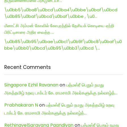
திருவண்ணாமலை அகமுடையா…
\u0bb5\u0ba8\u0bcd\u0ba4\u0bbe\u0baf\u0bcd
\u0b85\u0baf\u0bcd\u0baf\u0bbe , \u0…
மீனாட்சி அம்மன் கோவில் கோபுரத்தில் தேசியக் கொடியை ஏற்றி
பிரிட்டிசாரை அதிர வைத்த …
\u0b85\u0b95\u0bae\u0bc1\u0b9f\u0bc8\u0baf\u0
bbe\u0bb0\u0bcd\u0b95\u0bb3\u0bcd \…
Recent Comments
Singapore Ezhil Ravanan
on
பத்மஸ்ரீ பெறும் நமது
அகத்தமிழ் உறவு டாக்டர் கே. ராமசாமி அவர்களுக்கு நல்வாழ்த்…
Prabhakaran N
on
பத்மஸ்ரீ பெறும் நமது அகத்தமிழ் உறவு
டாக்டர் கே. ராமசாமி அவர்களுக்கு நல்வாழ்த்…
RethinavelSaravana Paandiyan
on
பத்மஸ்ரீ பெறும் நமது