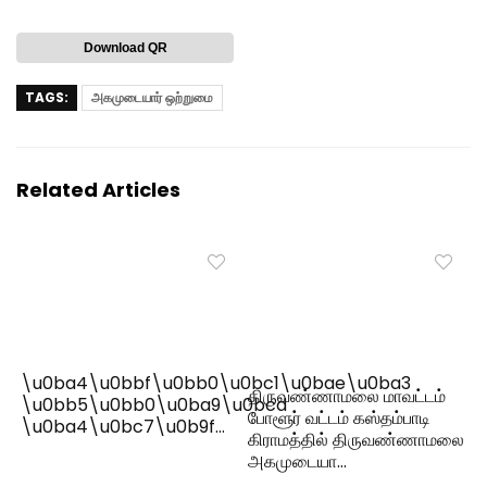
Download QR
TAGS:
அகமுடையார் ஒற்றுமை
Related Articles
\u0ba4\u0bbf\u0bb0\u0bc1\u0bae\u0ba3
திருவண்ணாமலை மாவட்டம்
\u0bb5\u0bb0\u0ba9\u0bcd
போளூர் வட்டம் கஸ்தம்பாடி
\u0ba4\u0bc7\u0b9f…
கிராமத்தில் திருவண்ணாமலை
அகமுடையா…