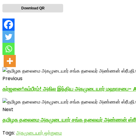
Download QR
Previous
கர்ஜனை!கம்பீரம்! அகில இந்திய அகமுடையார் மஹாசபை- A
Next
தமிழக தலைமை அகமுடையார் சங்க தலைவர் அண்ணன் ஸ்ரீபதி.
Tags:
அகமுடையார் ஒற்றுமை