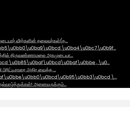
டையார் வீரர்களின் தலைவர்கள்(த…
bb5\u0bb0\u0ba9\u0bcd \u0ba4\u0bc7\u0b9f…
ராமத்தில் திருவண்ணாமலை அகமுடையா…
d \u0b85\u0baf\u0bcd\u0baf\u0bbe , \u0…
ி பிரிட்டிசாரை அதிர வைத்த …
af\u0bbe\u0bb0\u0bcd\u0b95\u0bb3\u0bcd \…
ல்வாழ்த்துக்கள்! அனைவருக்கும்…