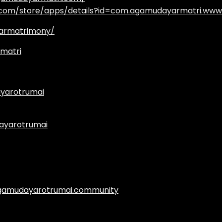
e.com/store/apps/details?id=com.agamudayarmatri.www
armatrimony/
matri
yarotrumai
ayarotrumai
.agamudayarotrumai.community