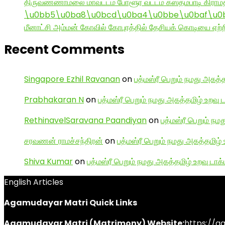
திருவண்ணாமலை மாவட்டம் போளூர் வட்டம் கஸ்தம்பாடி கி
\u0bb5\u0ba8\u0bcd\u0ba4\u0bbe\u0baf\u0bc
மீனாட்சி அம்மன் கோவில் கோபுரத்தில் தேசியக் கொடியை ஏற்ற
Recent Comments
Singapore Ezhil Ravanan
on
பத்மஸ்ரீ பெறும் நமது அகத்த
Prabhakaran N
on
பத்மஸ்ரீ பெறும் நமது அகத்தமிழ் உறவு 
RethinavelSaravana Paandiyan
on
பத்மஸ்ரீ பெறும் நம
சரவணன் ராமச்சந்திரன்
on
பத்மஸ்ரீ பெறும் நமது அகத்தமிழ் 
Shiva Kumar
on
பத்மஸ்ரீ பெறும் நமது அகத்தமிழ் உறவு டாக்
English Articles
Agamudayar Matri Quick Links
Agamudayar Matri (Matrimony) Website:
https://