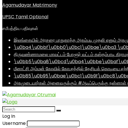
Agamudayar Matrimony
UPSC Tamil Optional
சமீபத்திய பதிவுகள்
இலங்கையில் அரசரை பாதுகாத்த அகம்படி முதலி எனும் அகமு
\u0ba4\u0bbf\u0bb0\u0bc1\u0bae\u0ba3 \u0
திருவண்ணாமலை மாவட்டம் போளூர் வட்டம் கஸ்தம்பாடி கி
\u0bb5\u0ba8\u0bcd\u0ba4\u0bbe\u0baf\u0bc
மீனாட்சி அம்மன் கோவில் கோபுரத்தில் தேசியக் கொடியை ஏற்ற
\u0b85\u0b95\u0bae\u0bc1\u0b9f\u0bc8\u0b
அகமுடையார்கள் அனைவருக்கும் #ஆடிப்பெருக்கு நன்னாள் ந
Log In
Username