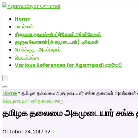
அகமுடையார் திருமண வரன்களுக்கு அகமுடையார்மேட்
Home
பாடல்கள்
திருமண தகவல்-மேட்ரிமோனி அப்ளிகேசன்
துளுவ வேளாளர்(அகமுடையார்) பதிவுகள்
போர்க்குடி_அகம்படியர்
தொடர்புக்கு
Various References for Agampadi අගම්පඩි
Home
»
தமிழக தலைமை அகமுடையார் சங்க தலைவர் அண்ணன் ஸ்ரீப
அகமுடையார் ஒற்றுமை
வரலாறு
தமிழக தலைமை அகமுடையார் சங்க தல
October 24, 2017
32
0