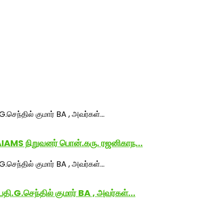
IAMS நிறுவனர் பொன்.கரு. ரஜனிகாந...
G.செந்தில் குமார் BA , அவர்கள்...