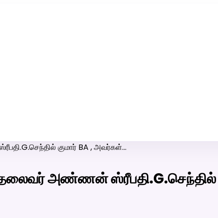
ரி-பெண் வீட்டாருக்கு 100% இலவச திருமண சேவை! வாட்ஸப் எண்:
7200507629
தி.G.செந்தில் குமார் BA , அவர்கள்…
ைவர் அண்ணன் ஸ்ரீபதி.G.செந்தில் க