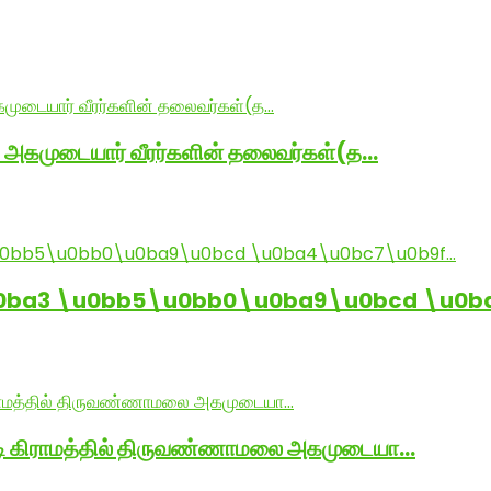
் அகமுடையார் வீரர்களின் தலைவர்கள்(த…
0ba3 \u0bb5\u0bb0\u0ba9\u0bcd \u0b
ாடி கிராமத்தில் திருவண்ணாமலை அகமுடையா…