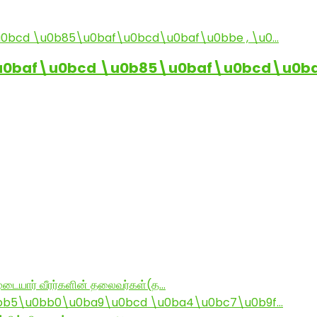
baf\u0bcd \u0b85\u0baf\u0bcd\u0baf
டையார் வீரர்களின் தலைவர்கள்(த…
bb5\u0bb0\u0ba9\u0bcd \u0ba4\u0bc7\u0b9f…