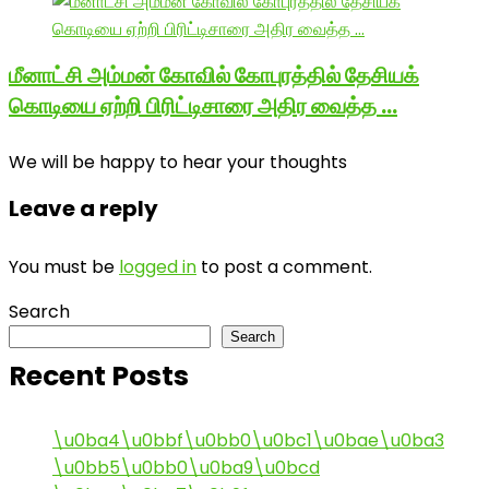
மீனாட்சி அம்மன் கோவில் கோபுரத்தில் தேசியக்
கொடியை ஏற்றி பிரிட்டிசாரை அதிர வைத்த …
We will be happy to hear your thoughts
Leave a reply
You must be
logged in
to post a comment.
Search
Search
Recent Posts
\u0ba4\u0bbf\u0bb0\u0bc1\u0bae\u0ba3
\u0bb5\u0bb0\u0ba9\u0bcd