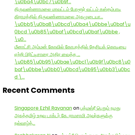
\u0ba4\u0bc7\u0b9f…
திருவண்ணாமலை மாவட்டம் போளூர் வட்டம் கஸ்தம்பாடி
கிராமத்தில் திருவண்ணாமலை அகமுடையா…
\u0bb5\u0ba8\u0bcd\u0ba4\u0bbe\u0baf\u
0bcd \u0b85\u0baf\u0bcd\u0baf\u0bbe ,
\u0…
மீனாட்சி அம்மன் கோவில் கோபுரத்தில் தேசியக் கொடியை
ஏற்றி பிரிட்டிசாரை அதிர வைத்த …
\u0b85\u0b95\u0bae\u0bc1\u0b9f\u0bc8\u0
baf\u0bbe\u0bb0\u0bcd\u0b95\u0bb3\u0bc
d \…
Recent Comments
Singapore Ezhil Ravanan
on
பத்மஸ்ரீ பெறும் நமது
அகத்தமிழ் உறவு டாக்டர் கே. ராமசாமி அவர்களுக்கு
நல்வாழ்த்…