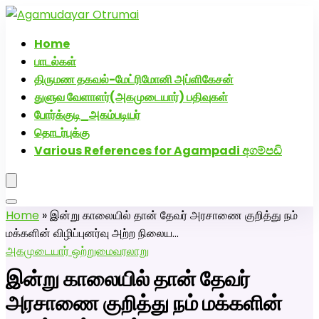
அகமுடையார் திருமண வரன்களுக்கு அகமுடையார்மேட்ரி-
பெண் வீட்டாருக்கு 100% இலவச திருமண சேவை! வாட்ஸப்
Home
எண்: 7200507629
பாடல்கள்
திருமண தகவல்-மேட்ரிமோனி அப்ளிகேசன்
துளுவ வேளாளர்(அகமுடையார்) பதிவுகள்
போர்க்குடி_அகம்படியர்
தொடர்புக்கு
Various References for Agampadi අගම්පඩි
Home
»
இன்று காலையில் தான் தேவர் அரசாணை குறித்து நம்
மக்களின் விழிப்புனர்வு அற்ற நிலைய…
அகமுடையார் ஒற்றுமை
வரலாறு
இன்று காலையில் தான் தேவர்
அரசாணை குறித்து நம் மக்களின்