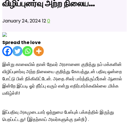
விழிப்புனர்வு அற்ற நிலைய…
January 24, 2024
12
0
Spread the love
இன்று காலையில் தான் தேவர் அரசாணை குறித்து நம் மக்களின்
விழிப்புனர்வு அற்ற நிலையை குறித்து கோபத்துடன் பதிவு ஒன்றை
போட்டு பின் நீக்கிவிட்டேன். அதை சிலர் பார்த்திருப்பீர்கள் ஆனால்
இன்றே இப்படி ஓர் தீர்ப்பு வரும் என்று எதிர்பார்க்கவில்லை .மிக்க
மகிழ்ச்சி!
இப்பதிவு அகமுடையார் ஒற்றுமை பேஸ்புக் பக்கத்தில் இருந்து
பெறப்பட்டது! (இதற்காய் அவர்களுக்கு நன்றி) .