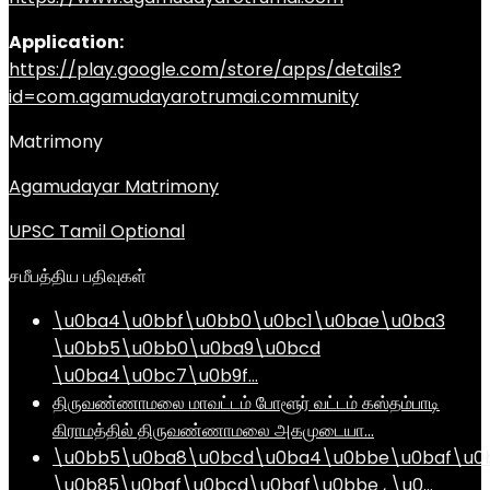
Application:
https://play.google.com/store/apps/details?
id=com.agamudayarotrumai.community
Matrimony
Agamudayar Matrimony
UPSC Tamil Optional
சமீபத்திய பதிவுகள்
\u0ba4\u0bbf\u0bb0\u0bc1\u0bae\u0ba3
\u0bb5\u0bb0\u0ba9\u0bcd
\u0ba4\u0bc7\u0b9f…
திருவண்ணாமலை மாவட்டம் போளூர் வட்டம் கஸ்தம்பாடி
கிராமத்தில் திருவண்ணாமலை அகமுடையா…
\u0bb5\u0ba8\u0bcd\u0ba4\u0bbe\u0baf\u0
\u0b85\u0baf\u0bcd\u0baf\u0bbe , \u0…