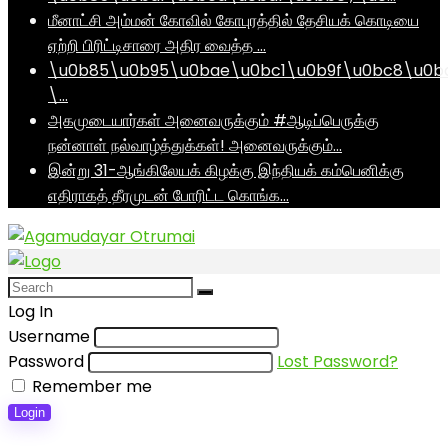
மீனாட்சி அம்மன் கோவில் கோபுரத்தில் தேசியக் கொடியை
ஏற்றி பிரிட்டிசாரை அதிர வைத்த …
\u0b85\u0b95\u0bae\u0bc1\u0b9f\u0bc8\u0b
\…
அகமுடையார்கள் அனைவருக்கும் #ஆடிப்பெருக்கு
நன்னாள் நல்வாழ்த்துக்கள்! அனைவருக்கும்…
இன்று 31-ஆங்கிலேயக் கிழக்கு இந்தியக் கம்பெனிக்கு
எதிராகத் தீரமுடன் போரிட்ட கொங்க…
Log In
Username
Password
Lost Password?
Remember me
Login