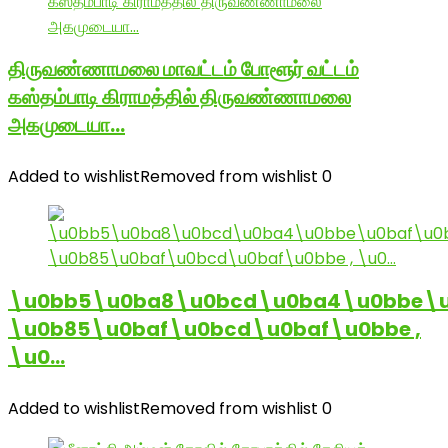
திருவண்ணாமலை மாவட்டம் போளூர் வட்டம்
கஸ்தம்பாடி கிராமத்தில் திருவண்ணாமலை
அகமுடையா…
Added to wishlist
Removed from wishlist
0
\u0bb5\u0ba8\u0bcd\u0ba4\u0bbe\u
\u0b85\u0baf\u0bcd\u0baf\u0bbe ,
\u0…
Added to wishlist
Removed from wishlist
0