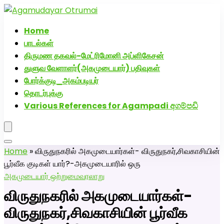
அகமுடையார் திருமண வரன்களுக்கு அகமுடையார்மேட்ரி-
பெண் வீட்டாருக்கு 100% இலவச திருமண சேவை! வாட்ஸப்
Home
எண்: 7200507629
பாடல்கள்
திருமண தகவல்-மேட்ரிமோனி அப்ளிகேசன்
துளுவ வேளாளர்(அகமுடையார்) பதிவுகள்
போர்க்குடி_அகம்படியர்
தொடர்புக்கு
Various References for Agampadi අගම්පඩි
Home
»
விருதுநகரில் அகமுடையார்கள்- விருதுநகர்,சிவகாசியின்
பூர்வீக குடிகள் யார்?-அகமுடையாரில் ஒரு
அகமுடையார் ஒற்றுமை
வரலாறு
விருதுநகரில் அகமுடையார்கள்-
விருதுநகர்,சிவகாசியின் பூர்வீக