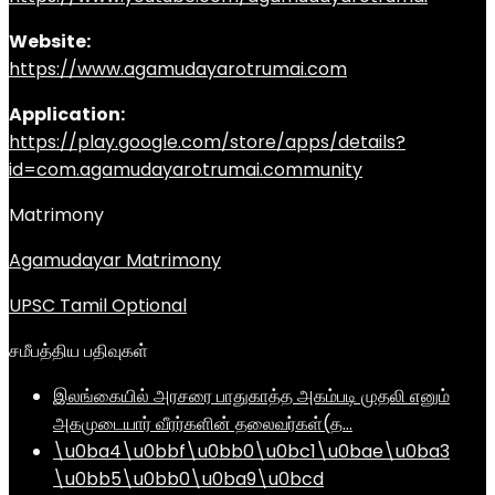
Website:
https://www.agamudayarotrumai.com
Application:
https://play.google.com/store/apps/details?
id=com.agamudayarotrumai.community
Matrimony
Agamudayar Matrimony
UPSC Tamil Optional
சமீபத்திய பதிவுகள்
இலங்கையில் அரசரை பாதுகாத்த அகம்படி முதலி எனும்
அகமுடையார் வீரர்களின் தலைவர்கள்(த…
\u0ba4\u0bbf\u0bb0\u0bc1\u0bae\u0ba3
\u0bb5\u0bb0\u0ba9\u0bcd