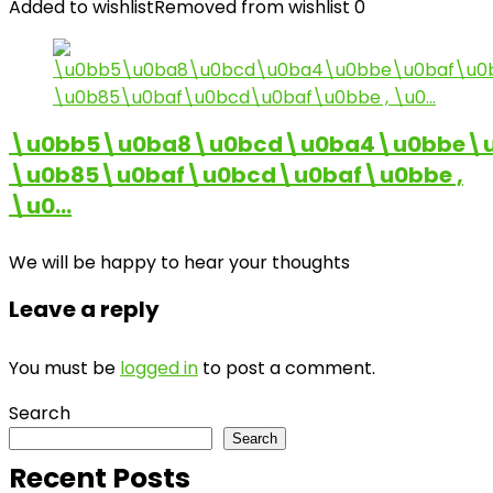
Added to wishlist
Removed from wishlist
0
\u0bb5\u0ba8\u0bcd\u0ba4\u0bbe\u
\u0b85\u0baf\u0bcd\u0baf\u0bbe ,
\u0…
We will be happy to hear your thoughts
Leave a reply
You must be
logged in
to post a comment.
Search
Search
Recent Posts