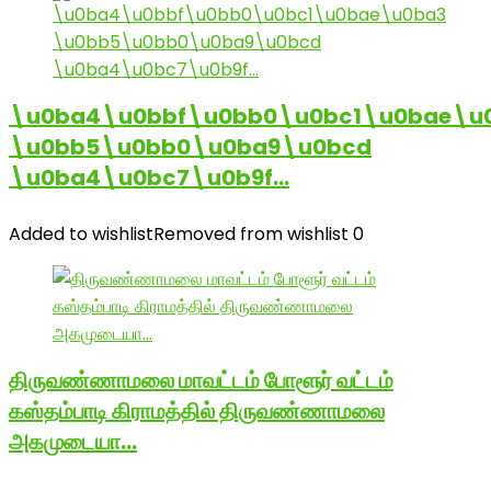
\u0ba4\u0bbf\u0bb0\u0bc1\u0bae\u
\u0bb5\u0bb0\u0ba9\u0bcd
\u0ba4\u0bc7\u0b9f…
Added to wishlist
Removed from wishlist
0
திருவண்ணாமலை மாவட்டம் போளூர் வட்டம்
கஸ்தம்பாடி கிராமத்தில் திருவண்ணாமலை
அகமுடையா…