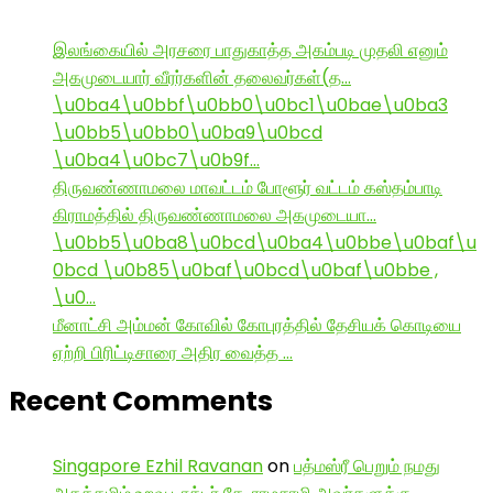
இலங்கையில் அரசரை பாதுகாத்த அகம்படி முதலி எனும்
அகமுடையார் வீரர்களின் தலைவர்கள்(த…
\u0ba4\u0bbf\u0bb0\u0bc1\u0bae\u0ba3
\u0bb5\u0bb0\u0ba9\u0bcd
\u0ba4\u0bc7\u0b9f…
திருவண்ணாமலை மாவட்டம் போளூர் வட்டம் கஸ்தம்பாடி
கிராமத்தில் திருவண்ணாமலை அகமுடையா…
\u0bb5\u0ba8\u0bcd\u0ba4\u0bbe\u0baf\u
0bcd \u0b85\u0baf\u0bcd\u0baf\u0bbe ,
\u0…
மீனாட்சி அம்மன் கோவில் கோபுரத்தில் தேசியக் கொடியை
ஏற்றி பிரிட்டிசாரை அதிர வைத்த …
Recent Comments
Singapore Ezhil Ravanan
on
பத்மஸ்ரீ பெறும் நமது