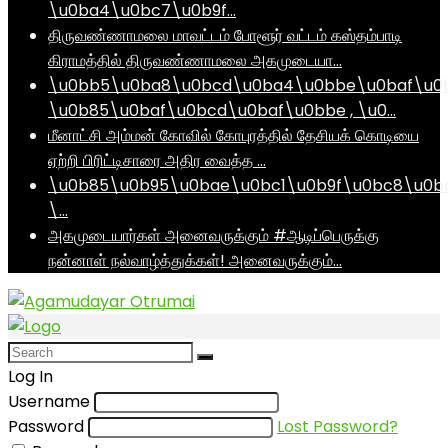
\u0ba4\u0bc7\u0b9f…
திருவண்ணாமலை மாவட்டம் போளூர் வட்டம் கஸ்தம்பாடி
கிராமத்தில் திருவண்ணாமலை அகமுடையா…
\u0bb5\u0ba8\u0bcd\u0ba4\u0bbe\u0baf\u0
\u0b85\u0baf\u0bcd\u0baf\u0bbe , \u0…
மீனாட்சி அம்மன் கோவில் கோபுரத்தில் தேசியக் கொடியை
ஏற்றி பிரிட்டிசாரை அதிர வைத்த …
\u0b85\u0b95\u0bae\u0bc1\u0b9f\u0bc8\u0b
\…
அகமுடையார்கள் அனைவருக்கும் #ஆடிப்பெருக்கு
நன்னாள் நல்வாழ்த்துக்கள்! அனைவருக்கும்…
Log In
Username
Password
Lost Password?