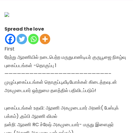
Spread the love
First
நேற்று ஆரணியில் நடைபெற்ற மருதுபாண்டியர் குருபூஜை நிகழ்வு
புகைப்படங்கள் -தொகுப்பு 1
—————————————————————————–
முழுப்புகைப்படங்கள் தொகுப்பு,வீடியோக்கள் கிடைத்தவுடன்
அகமுடையார் ஒற்றுமை தளத்தில் பதிவிடப்படும்!
புகைப்படங்கள் உதவி: ஆரணி அகமுடையார் அரண்( பேஸ்புக்
பக்கம்) ,தம்பி ஆரணி விமல்
நன்றி: ஆரணி RC ச்ரேஷ் அகமுடையார்- மருது இளைஞர்
படை(ஆரணி அகமுடையார் சங்கம்)