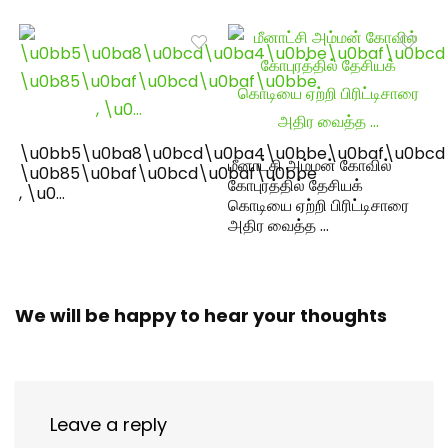
\u0bb5\u0ba8\u0bcd\u0ba4\u0bbe\u0baf\u0bcd
மீனாட்சி அம்மன் கோவில்
\u0b85\u0baf\u0bcd\u0baf\u0bbe
கோபுரத்தில் தேசியக்
, \u0…
கொடியை ஏற்றி பிரிட்டிசாரை
அதிர வைத்த …
We will be happy to hear your thoughts
Leave a reply