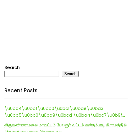
Search
Search
Recent Posts
\u0ba4\u0bbf\u0bb0\u0bc1\u0bae\u0ba3
\u0bb5\u0bb0\u0ba9\u0bcd \u0ba4\u0bc7\u0b9f…
திருவண்ணாமலை மாவட்டம் போளூர் வட்டம் கஸ்தம்பாடி கிராமத்தில்
திருவண்ணாமலை அகமுடையா…