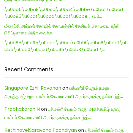
\u0bb5\u0ba8\u0bcd\u0ba4\u0bbe\u0baf\u0bcd
\u0b85\u0baf\u0bcd\u0baf\u0bbe , \u0…
மீனாட்சி அம்மன் கோவில் கோபுரத்தில் தேசியக் கொடியை ஏற்றி
பிரிட்டிசாரை அதிர வைத்த …
\u0b85\u0b95\u0bae\u0bc1\u0b9f\u0bc8\u0baf\u0
bbe\u0bb0\u0bcd\u0b95\u0bb3\u0bcd \…
Recent Comments
Singapore Ezhil Ravanan
on
பத்மஸ்ரீ பெறும் நமது
அகத்தமிழ் உறவு டாக்டர் கே. ராமசாமி அவர்களுக்கு நல்வாழ்த்…
Prabhakaran N
on
பத்மஸ்ரீ பெறும் நமது அகத்தமிழ் உறவு
டாக்டர் கே. ராமசாமி அவர்களுக்கு நல்வாழ்த்…
RethinavelSaravana Paandiyan
on
பத்மஸ்ரீ பெறும் நமது