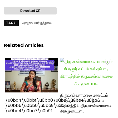
Download QR
TAGS:
அகமுடையார் ஒற்றுமை
Related Articles
திருவண்ணாமலை மாவட்டம்
\u0ba4\u0bbf\u0bb0\u0bc1\u0bae\u0ba3
போளூர் வட்டம் கஸ்தம்பாடி
\u0bb5\u0bb0\u0ba9\u0bcd
கிராமத்தில் திருவண்ணாமலை
\u0ba4\u0bc7\u0b9f…
அகமுடையா…