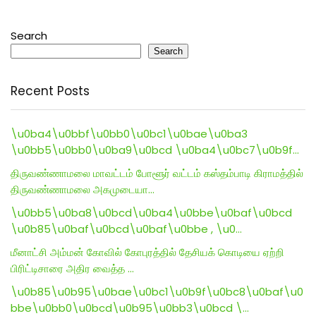
Search
Search
Recent Posts
\u0ba4\u0bbf\u0bb0\u0bc1\u0bae\u0ba3
\u0bb5\u0bb0\u0ba9\u0bcd \u0ba4\u0bc7\u0b9f…
திருவண்ணாமலை மாவட்டம் போளூர் வட்டம் கஸ்தம்பாடி கிராமத்தில்
திருவண்ணாமலை அகமுடையா…
\u0bb5\u0ba8\u0bcd\u0ba4\u0bbe\u0baf\u0bcd
\u0b85\u0baf\u0bcd\u0baf\u0bbe , \u0…
மீனாட்சி அம்மன் கோவில் கோபுரத்தில் தேசியக் கொடியை ஏற்றி
பிரிட்டிசாரை அதிர வைத்த …
\u0b85\u0b95\u0bae\u0bc1\u0b9f\u0bc8\u0baf\u0
bbe\u0bb0\u0bcd\u0b95\u0bb3\u0bcd \…