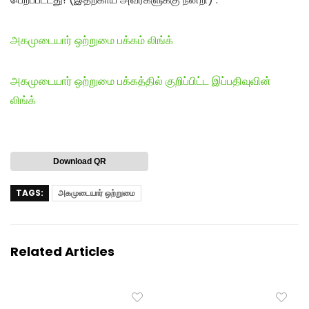
அகமுடையார் ஒற்றுமை பக்கம் லிங்க்
அகமுடையார் ஒற்றுமை பக்கத்தில் குறிப்பிட்ட இப்பதிவுவின்
லிங்க்
Download QR
TAGS:
அகமுடையார் ஒற்றுமை
Related Articles