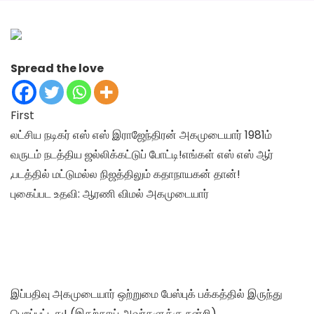
Spread the love
First
லட்சிய நடிகர் எஸ் எஸ் இராஜேந்திரன் அகமுடையார் 1981ம்
வருடம் நடத்திய ஜல்லிக்கட்டுப் போட்டி!எங்கள் எஸ் எஸ் ஆர்
,படத்தில் மட்டுமல்ல நிஜத்திலும் கதாநாயகன் தான்!
புகைப்பட உதவி: ஆரணி விமல் அகமுடையார்
இப்பதிவு அகமுடையார் ஒற்றுமை பேஸ்புக் பக்கத்தில் இருந்து
பெறப்பட்டது! (இதற்காய் அவர்களுக்கு நன்றி) .