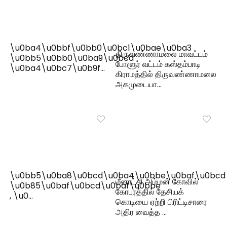
\u0ba4\u0bbf\u0bb0\u0bc1\u0bae\u0ba3
திருவண்ணாமலை மாவட்டம்
\u0bb5\u0bb0\u0ba9\u0bcd
போளூர் வட்டம் கஸ்தம்பாடி
\u0ba4\u0bc7\u0b9f…
கிராமத்தில் திருவண்ணாமலை
அகமுடையா…
\u0bb5\u0ba8\u0bcd\u0ba4\u0bbe\u0baf\u0bcd
மீனாட்சி அம்மன் கோவில்
\u0b85\u0baf\u0bcd\u0baf\u0bbe
கோபுரத்தில் தேசியக்
, \u0…
கொடியை ஏற்றி பிரிட்டிசாரை
அதிர வைத்த …