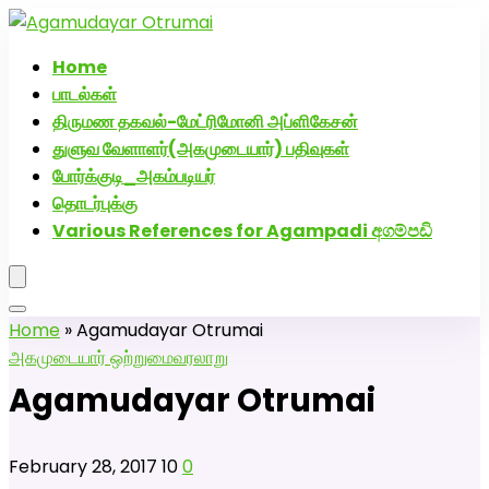
அகமுடையார் திருமண வரன்களுக்கு அகமுடையார்மேட்ரி-
பெண் வீட்டாருக்கு 100% இலவச திருமண சேவை! வாட்ஸப்
Home
எண்: 7200507629
பாடல்கள்
திருமண தகவல்-மேட்ரிமோனி அப்ளிகேசன்
துளுவ வேளாளர்(அகமுடையார்) பதிவுகள்
போர்க்குடி_அகம்படியர்
தொடர்புக்கு
Various References for Agampadi අගම්පඩි
Home
»
Agamudayar Otrumai
அகமுடையார் ஒற்றுமை
வரலாறு
Agamudayar Otrumai
February 28, 2017
10
0