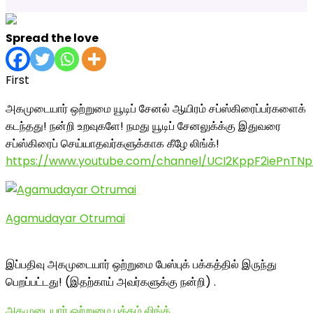
Spread the love
First
அகமுடையார் ஒற்றுமை யூடிப் சேனல் ஆயிரம் சப்ஸ்கிரைப்பர்களைக்
கடந்தது! நன்றி உறவுகளே! நமது யூடிப் சேனலுக்க்கு இதுவரை
சப்ஸ்கிரைப் செய்யாதவர்களுக்காக கீழே லிங்க்!
https://www.youtube.com/channel/UCI2KppF2iePnTNp
Agamudayar Otrumai
இப்பதிவு அகமுடையார் ஒற்றுமை பேஸ்புக் பக்கத்தில் இருந்து
பெறப்பட்டது! (இதற்காய் அவர்களுக்கு நன்றி) .
அகமுடையார் ஒற்றுமை பக்கம் லிங்க்