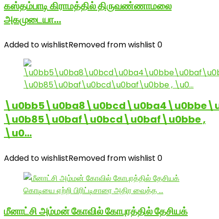
கஸ்தம்பாடி கிராமத்தில் திருவண்ணாமலை
அகமுடையா…
Added to wishlist
Removed from wishlist
0
\u0bb5\u0ba8\u0bcd\u0ba4\u0bbe\u
\u0b85\u0baf\u0bcd\u0baf\u0bbe ,
\u0…
Added to wishlist
Removed from wishlist
0
மீனாட்சி அம்மன் கோவில் கோபுரத்தில் தேசியக்