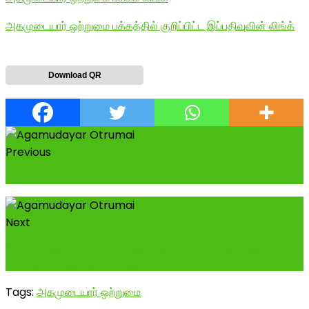
அகமுடையார் ஒற்றுமை பக்கத்தில் குறிப்பிட்ட இப்பதிவுவின் லிங்க்
Download QR
Previous
Agamudayar Otrumai
Next
இன்று(மார்ச் 01) பிறந்தநாள் காணும் அகமுடையார்
சமுதாய அறிவுசார் பல்கலைக்கழகம் த...
Tags:
அகமுடையார் ஒற்றுமை