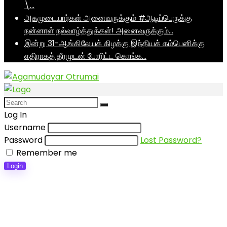
\…
அகமுடையார்கள் அனைவருக்கும் #ஆடிப்பெருக்கு
நன்னாள் நல்வாழ்த்துக்கள்! அனைவருக்கும்…
இன்று 31-ஆங்கிலேயக் கிழக்கு இந்தியக் கம்பெனிக்கு
எதிராகத் தீரமுடன் போரிட்ட கொங்க…
Log In
Username
Password
Lost Password?
Remember me
Login