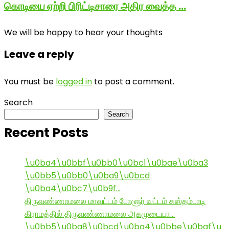
கொடியை ஏற்றி பிரிட்டிசாரை அதிர வைத்த …
We will be happy to hear your thoughts
Leave a reply
You must be
logged in
to post a comment.
Search
Search
Recent Posts
\u0ba4\u0bbf\u0bb0\u0bc1\u0bae\u0ba3
\u0bb5\u0bb0\u0ba9\u0bcd
\u0ba4\u0bc7\u0b9f…
திருவண்ணாமலை மாவட்டம் போளூர் வட்டம் கஸ்தம்பாடி
கிராமத்தில் திருவண்ணாமலை அகமுடையா…
\u0bb5\u0ba8\u0bcd\u0ba4\u0bbe\u0baf\u