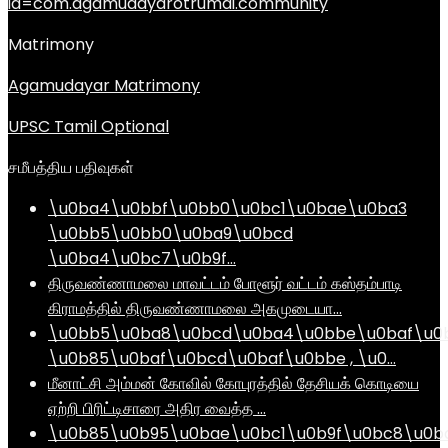
id=com.agamudayarotrumai.community
Matrimony
Agamudayar Matrimony
UPSC Tamil Optional
சமீபத்திய பதிவுகள்
\u0ba4\u0bbf\u0bb0\u0bc1\u0bae\u0ba3
\u0bb5\u0bb0\u0ba9\u0bcd
\u0ba4\u0bc7\u0b9f…
திருவண்ணாமலை மாவட்டம் போளூர் வட்டம் கஸ்தம்பாடி
கிராமத்தில் திருவண்ணாமலை அகமுடையா…
\u0bb5\u0ba8\u0bcd\u0ba4\u0bbe\u0baf\u0
\u0b85\u0baf\u0bcd\u0baf\u0bbe , \u0…
மீனாட்சி அம்மன் கோவில் கோபுரத்தில் தேசியக் கொடியை
ஏற்றி பிரிட்டிசாரை அதிர வைத்த …
\u0b85\u0b95\u0bae\u0bc1\u0b9f\u0bc8\u0b