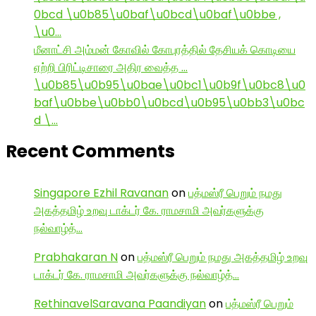
0bcd \u0b85\u0baf\u0bcd\u0baf\u0bbe ,
\u0…
மீனாட்சி அம்மன் கோவில் கோபுரத்தில் தேசியக் கொடியை
ஏற்றி பிரிட்டிசாரை அதிர வைத்த …
\u0b85\u0b95\u0bae\u0bc1\u0b9f\u0bc8\u0
baf\u0bbe\u0bb0\u0bcd\u0b95\u0bb3\u0bc
d \…
Recent Comments
Singapore Ezhil Ravanan
on
பத்மஸ்ரீ பெறும் நமது
அகத்தமிழ் உறவு டாக்டர் கே. ராமசாமி அவர்களுக்கு
நல்வாழ்த்…
Prabhakaran N
on
பத்மஸ்ரீ பெறும் நமது அகத்தமிழ் உறவு
டாக்டர் கே. ராமசாமி அவர்களுக்கு நல்வாழ்த்…
RethinavelSaravana Paandiyan
on
பத்மஸ்ரீ பெறும்