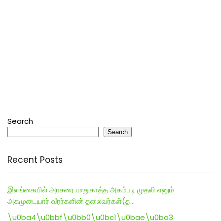
Search
Search
Recent Posts
இலங்கையில் அரசரை பாதுகாத்த அகம்படி முதலி எனும்
அகமுடையார் வீரர்களின் தலைவர்கள்(த…
\u0ba4\u0bbf\u0bb0\u0bc1\u0bae\u0ba3