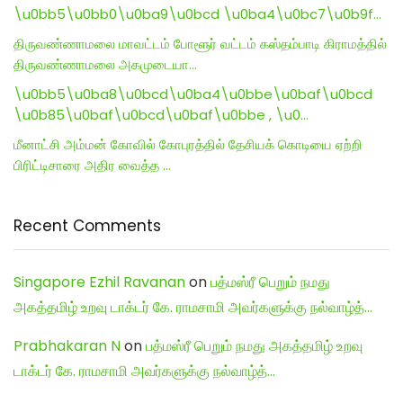
\u0bb5\u0bb0\u0ba9\u0bcd \u0ba4\u0bc7\u0b9f…
திருவண்ணாமலை மாவட்டம் போளூர் வட்டம் கஸ்தம்பாடி கிராமத்தில்
திருவண்ணாமலை அகமுடையா…
\u0bb5\u0ba8\u0bcd\u0ba4\u0bbe\u0baf\u0bcd
\u0b85\u0baf\u0bcd\u0baf\u0bbe , \u0…
மீனாட்சி அம்மன் கோவில் கோபுரத்தில் தேசியக் கொடியை ஏற்றி
பிரிட்டிசாரை அதிர வைத்த …
Recent Comments
Singapore Ezhil Ravanan
on
பத்மஸ்ரீ பெறும் நமது
அகத்தமிழ் உறவு டாக்டர் கே. ராமசாமி அவர்களுக்கு நல்வாழ்த்…
Prabhakaran N
on
பத்மஸ்ரீ பெறும் நமது அகத்தமிழ் உறவு
டாக்டர் கே. ராமசாமி அவர்களுக்கு நல்வாழ்த்…