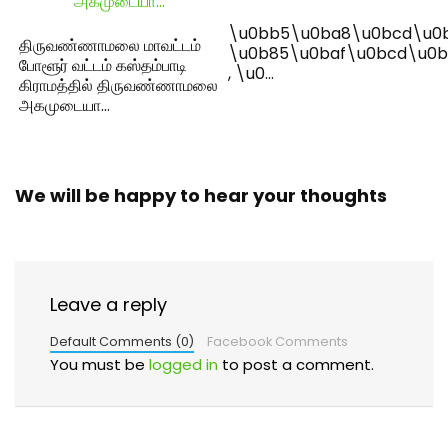
\u0bb5\u0ba8\u0bcd\u0
திருவண்ணாமலை மாவட்டம்
\u0b85\u0baf\u0bcd\u0b
போளூர் வட்டம் கஸ்தம்பாடி
, \u0…
கிராமத்தில் திருவண்ணாமலை
அகமுடையா…
We will be happy to hear your thoughts
Leave a reply
Default Comments (0)
Facebook Comments
You must be
logged in
to post a comment.