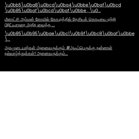
\u0bb5\u0ba8\u0bcd\u0ba4\u0bbe\u0baf\u0bcd
\u0b85\u0baf\u0bcd\u0baf\u0bbe , \u0…
மீனாட்சி அம்மன் கோவில் கோபுரத்தில் தேசியக் கொடியை ஏற்றி
பிரிட்டிசாரை அதிர வைத்த …
\u0b85\u0b95\u0bae\u0bc1\u0b9f\u0bc8\u0baf\u0bbe\
\…
அகமுடையார்கள் அனைவருக்கும் #ஆடிப்பெருக்கு நன்னாள்
நல்வாழ்த்துக்கள்! அனைவருக்கும்…