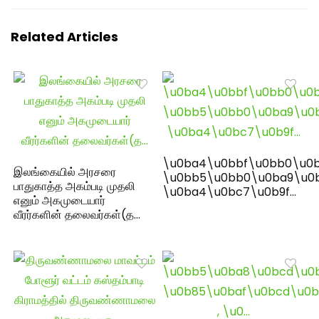
Related Articles
\u0ba4\u0bbf\u0bb0\u0b
இலங்கையில் அரசரை
\u0bb5\u0bb0\u0ba9\u0
பாதுகாத்த அகம்படி முதலி
\u0ba4\u0bc7\u0b9f…
எனும் அகமுடையார்
வீரர்களின் தலைவர்கள்(த…