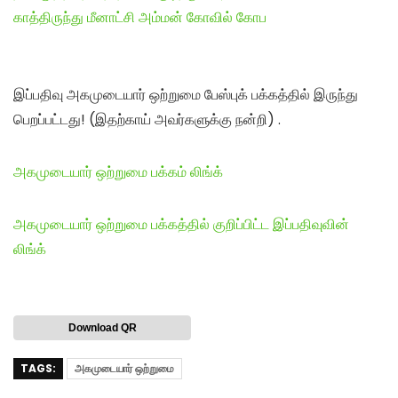
காத்திருந்து மீனாட்சி அம்மன் கோவில் கோப
இப்பதிவு அகமுடையார் ஒற்றுமை பேஸ்புக் பக்கத்தில் இருந்து
பெறப்பட்டது! (இதற்காய் அவர்களுக்கு நன்றி) .
அகமுடையார் ஒற்றுமை பக்கம் லிங்க்
அகமுடையார் ஒற்றுமை பக்கத்தில் குறிப்பிட்ட இப்பதிவுவின்
லிங்க்
Download QR
TAGS:
அகமுடையார் ஒற்றுமை