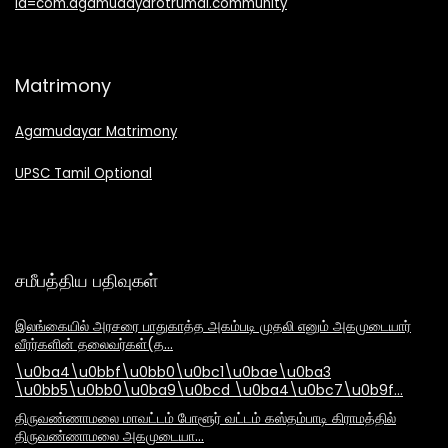
id=com.agamudayarotrumai.community
Matrimony
Agamudayar Matrimony
UPSC Tamil Optional
சமீபத்திய பதிவுகள்
இலங்கையில் அரசரை பாதுகாத்த அகம்படி முதலி எனும் அகமுடையார்
வீரர்களின் தலைவர்கள்(த…
\u0ba4\u0bbf\u0bb0\u0bc1\u0bae\u0ba3
\u0bb5\u0bb0\u0ba9\u0bcd \u0ba4\u0bc7\u0b9f…
திருவண்ணாமலை மாவட்டம் போளூர் வட்டம் கஸ்தம்பாடி கிராமத்தில்
திருவண்ணாமலை அகமுடையா…