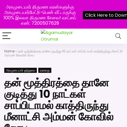
அகமுடையார் திருமண வரன்களுக்கு
அகமுடையார்மேட்ரி-பெண் வீட்டாருக்கு
Click Here to Dow
100% இலவச திருமண சேவை! வாட்ஸப்
எண்: 7200507629
Home
»
தன் மூத்திரத்தை தானே குடித்து 10 நாட்கள் சாப்பிடாமல் காத்திருந்து மீனாட்சி
அம்மன் கோவில் கோப
அகமுடையார் ஒற்றுமை
வரலாறு
தன் மூத்திரத்தை தானே
குடித்து 10 நாட்கள்
சாப்பிடாமல் காத்திருந்து
மீனாட்சி அம்மன் கோவில்