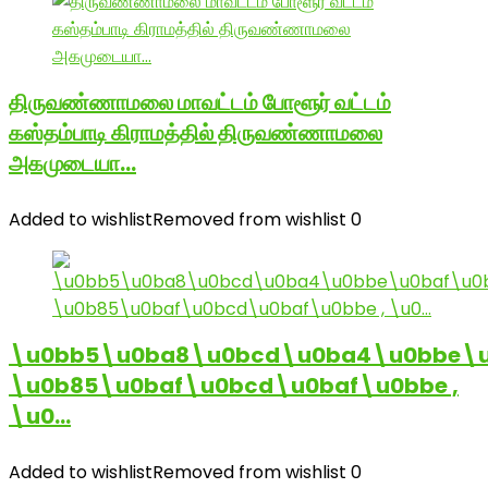
திருவண்ணாமலை மாவட்டம் போளூர் வட்டம்
கஸ்தம்பாடி கிராமத்தில் திருவண்ணாமலை
அகமுடையா…
Added to wishlist
Removed from wishlist
0
\u0bb5\u0ba8\u0bcd\u0ba4\u0bbe\u
\u0b85\u0baf\u0bcd\u0baf\u0bbe ,
\u0…
Added to wishlist
Removed from wishlist
0