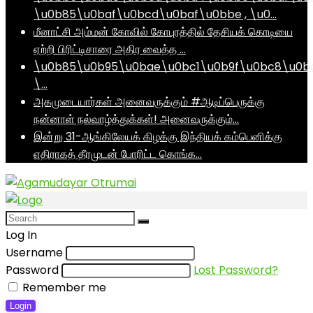
\u0b85\u0baf\u0bcd\u0baf\u0bbe , \u0…
மீனாட்சி அம்மன் கோவில் கோபுரத்தில் தேசியக் கொடியை
ஏற்றி பிரிட்டிசாரை அதிர வைத்த …
\u0b85\u0b95\u0bae\u0bc1\u0b9f\u0bc8\u0b
\…
அகமுடையார்கள் அனைவருக்கும் #ஆடிப்பெருக்கு
நன்னாள் நல்வாழ்த்துக்கள்! அனைவருக்கும்…
இன்று 31-ஆங்கிலேயக் கிழக்கு இந்தியக் கம்பெனிக்கு
எதிராகத் தீரமுடன் போரிட்ட கொங்க…
Log In
Username
Password
Lost Password?
Remember me
Login