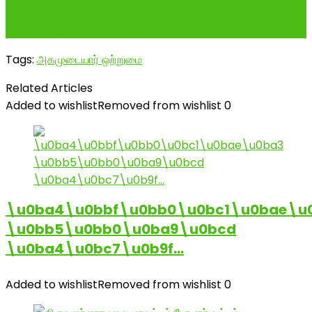
தன் மூத்திரத்தை தானே குடித்து 10 நாட்கள் சாப்பிடாமல்
காத்திருந்து மீனாட்சி அம்மன் கோவில் கோப
Tags:
அகமுடையார் ஒற்றுமை
Related Articles
Added to wishlist
Removed from wishlist
0
\u0ba4\u0bbf\u0bb0\u0bc1\u0bae\u
\u0bb5\u0bb0\u0ba9\u0bcd
\u0ba4\u0bc7\u0b9f…
Added to wishlist
Removed from wishlist
0