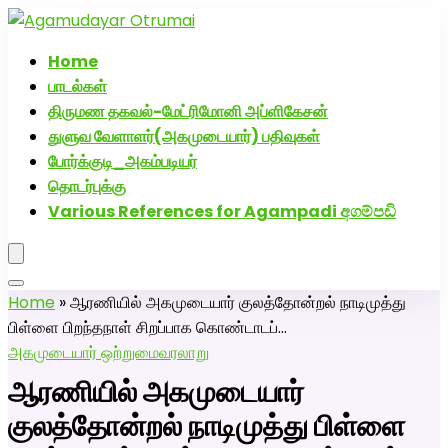
அகமுடையார் திருமண வரன்களுக்கு அகமுடையார்மேட்ரி-
பெண் வீட்டாருக்கு 100% இலவச திருமண சேவை! வாட்ஸப்
Home
எண்: 7200507629
பாடல்கள்
திருமண தகவல்-மேட்ரிமோனி அப்ளிகேசன்
துளுவ வேளாளர்(அகமுடையார்) பதிவுகள்
போர்க்குடி_அகம்படியர்
தொடர்புக்கு
Various References for Agampadi අගම්පඩි
Home
»
ஆரணியில் அகமுடையார் குலத்தோன்றல் நாடிமுத்து
பிள்ளை பிறந்தநாள் சிறப்பாக கொண்டாடப்…
அகமுடையார் ஒற்றுமை
வரலாறு
ஆரணியில் அகமுடையார்
குலத்தோன்றல் நாடிமுத்து பிள்ளை