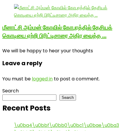
மீனாட்சி அம்மன் கோவில் கோபுரத்தில் தேசியக்
கொடியை ஏற்றி பிரிட்டிசாரை அதிர வைத்த …
We will be happy to hear your thoughts
Leave a reply
You must be
logged in
to post a comment.
Search
Search
Recent Posts
\u0ba4\u0bbf\u0bb0\u0bc1\u0bae\u0ba3