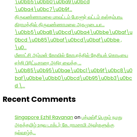
\u0bb5\u0bb0\u0ba9\u0bcd
\u0ba4\u0bc7\u0b9f…
திருவண்ணாமலை மாவட்டம் போளூர் வட்டம் கஸ்தம்பாடி
கிராமத்தில் திருவண்ணாமலை அகமுடையா…
\u0bb5\u0ba8\u0bcd\u0ba4\u0bbe\u0baf\u
0bcd \u0b85\u0baf\u0bcd\u0baf\u0bbe ,
\u0…
மீனாட்சி அம்மன் கோவில் கோபுரத்தில் தேசியக் கொடியை
ஏற்றி பிரிட்டிசாரை அதிர வைத்த …
\u0b85\u0b95\u0bae\u0bc1\u0b9f\u0bc8\u0
baf\u0bbe\u0bb0\u0bcd\u0b95\u0bb3\u0bc
d \…
Recent Comments
Singapore Ezhil Ravanan
on
பத்மஸ்ரீ பெறும் நமது
அகத்தமிழ் உறவு டாக்டர் கே. ராமசாமி அவர்களுக்கு
நல்வாழ்த்…