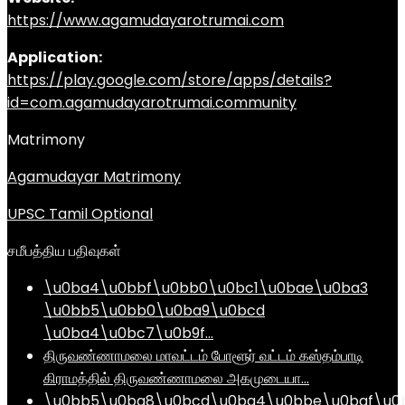
https://www.agamudayarotrumai.com
Application:
https://play.google.com/store/apps/details?
id=com.agamudayarotrumai.community
Matrimony
Agamudayar Matrimony
UPSC Tamil Optional
சமீபத்திய பதிவுகள்
\u0ba4\u0bbf\u0bb0\u0bc1\u0bae\u0ba3
\u0bb5\u0bb0\u0ba9\u0bcd
\u0ba4\u0bc7\u0b9f…
திருவண்ணாமலை மாவட்டம் போளூர் வட்டம் கஸ்தம்பாடி
கிராமத்தில் திருவண்ணாமலை அகமுடையா…
\u0bb5\u0ba8\u0bcd\u0ba4\u0bbe\u0baf\u0