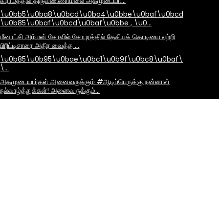
கிராமத்தில் திருவண்ணாமலை அகமுடையா…
\u0bb5\u0ba8\u0bcd\u0ba4\u0bbe\u0baf\u0bcd
\u0b85\u0baf\u0bcd\u0baf\u0bbe , \u0…
மீனாட்சி அம்மன் கோவில் கோபுரத்தில் தேசியக் கொடியை ஏற்றி
பிரிட்டிசாரை அதிர வைத்த …
\u0b85\u0b95\u0bae\u0bc1\u0b9f\u0bc8\u0baf\u0bbe\u
\…
அகமுடையார்கள் அனைவருக்கும் #ஆடிப்பெருக்கு நன்னாள்
நல்வாழ்த்துக்கள்! அனைவருக்கும்…
இன்று 31-ஆங்கிலேயக் கிழக்கு இந்தியக் கம்பெனிக்கு எதிராகத்
தீரமுடன் போரிட்ட கொங்க…
இராவண மவன்டா!#இராவணன் எனும் அகமுடையார் குல
பேரரசர்! #ravanan விளம்பரம்: அகமுடை…