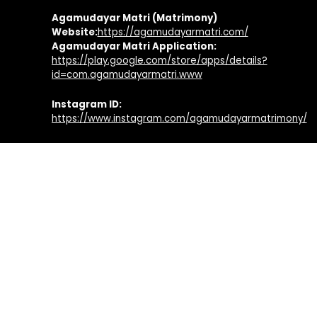
Agamudayar Matri (Matrimony)
Website:
https://agamudayarmatri.com/
Agamudayar Matri Application:
https://play.google.com/store/apps/details?
id=com.agamudayarmatri.www
Instagram ID:
https://www.instagram.com/agamudayarmatrimony/
Facebook ID:
https://www.facebook.com/agamudayarmatri
Agamudayar Otrumai Quick Links
Facebook Page:
https://www.facebook.com/agamudayarotrumai
Twitter Profile:
https://twitter.com/agamudayarotru
Youtube Channel:
https://www.youtube.com/agamudayarotrumai