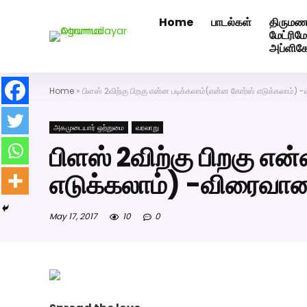
Home
பாடல்கள்
திருமண
அகமுடையார் திருமண வரன்களுக்கு அகமுடையார்மேட்ரி-ப
மேட்ரி
அப்ளிக
Home
»
பிளஸ் 2விற்கு பிறகு என்ன படிக்கலாம்(என்ன கோர்ஸ் எடுக்கலாம்)
அகமுடையார் ஒற்றுமை
வரலாறு
பிளஸ் 2விற்கு பிறகு என
எடுக்கலாம்) -விரைவா
May 17, 2017
10
0