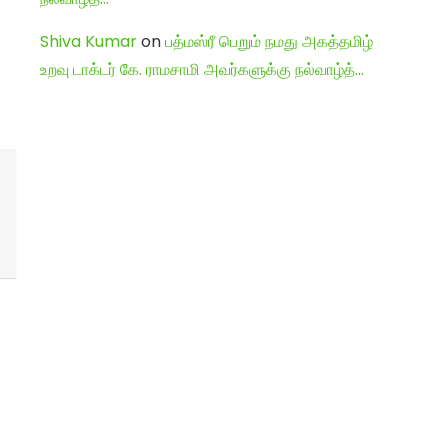
Shiva Kumar
on
பத்மஸ்ரீ பெறும் நமது அகத்தமிழ்
உறவு டாக்டர் கே. ராமசாமி அவர்களுக்கு நல்வாழ்த்…