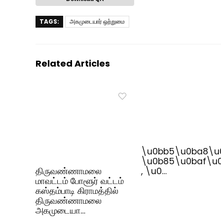
TAGS:
அகமுடையார் ஒற்றுமை
Related Articles
\u0bb5\u0ba8\u
\u0b85\u0baf\u
திருவண்ணாமலை
, \u0…
மாவட்டம் போளூர் வட்டம்
கஸ்தம்பாடி கிராமத்தில்
திருவண்ணாமலை
அகமுடையா…