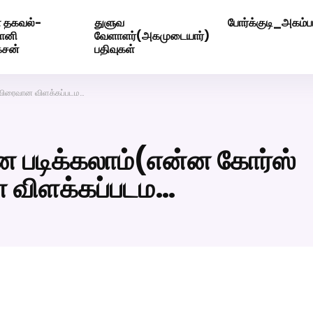
 தகவல்-
துளுவ
போர்க்குடி_அகம்பட
ெண் வீட்டாருக்கு 100% இலவச திருமண சேவை! வாட்ஸப் எண்: 720
மோனி
வேளாளர்(அகமுடையார்)
ேசன்
பதிவுகள்
 -விரைவான விளக்கப்படம…
்ன படிக்கலாம்(என்ன கோர்ஸ்
ன விளக்கப்படம…