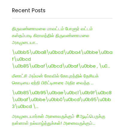
Recent Posts
திருவண்ணாமலை மாவட்டம் போளூர் வட்டம்
கஸ்தம்பாடி கிராமத்தில் திருவண்ணாமலை
அகமுடையா…
\u0bb5\u0ba8\u0bcd\u0ba4\u0bbe\u0ba
f\u0bcd
\u0b85\u0baf\u0bcd\u0baf\u0bbe , \u0…
மீனாட்சி அம்மன் கோவில் கோபுரத்தில் தேசியக்
கொடியை ஏற்றி பிரிட்டிசாரை அதிர வைத்த …
\u0b85\u0b95\u0bae\u0bc1\u0b9f\u0bc8
\u0baf\u0bbe\u0bb0\u0bcd\u0b95\u0bb
3\u0bcd \…
அகமுடையார்கள் அனைவருக்கும் #ஆடிப்பெருக்கு
நன்னாள் நல்வாழ்த்துக்கள்! அனைவருக்கும்…