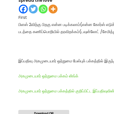
Spread the love
First
பிளஸ் 2விற்கு பிறகு என்ன படிக்கலாம்(என்ன கோர்ஸ் எடு
படத்தை கணிப்பொறியில் தரவிறக்கம்(டவுன்லோட் /சேமித்து) 
இப்பதிவு அகமுடையார் ஒற்றுமை பேஸ்புக் பக்கத்தில் இருந்
அகமுடையார் ஒற்றுமை பக்கம் லிங்க்
அகமுடையார் ஒற்றுமை பக்கத்தில் குறிப்பிட்ட இப்பதிவுவின்
Download QR