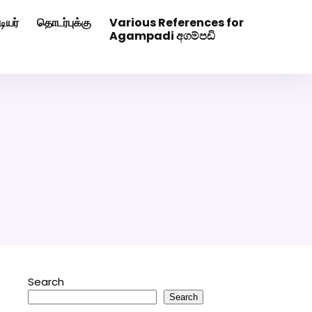
ியர்
தொடர்புக்கு
Various References for
0507629
Click Here to Download Matrimony App
Agampadi අගම්පඩි
Search
Search