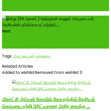
இன்று (24 ஆகஸ்ட்) பிறந்தநாள் காணும் அகமுடையார்
அரசியலின் நம்பிக்கை நட்சத்திரம், ...
Next
அரகண்டநல்லூர் ஒப்பில்லாமணீஸ்வரர் கோவிலில் உள்ள
அகம்படி முதலி பெரிய பெருமாள் பாண்டியராயன்
Tags:
அகமுடையார் ஒற்றுமை
Related Articles
Added to wishlist
Removed from wishlist
0
மீனாட்சி அம்மன் கோவில் கோபுரத்தில் தேசியக்
கொடியை ஏற்றி பிரிட்டிசாரை அதிர வைத்த …