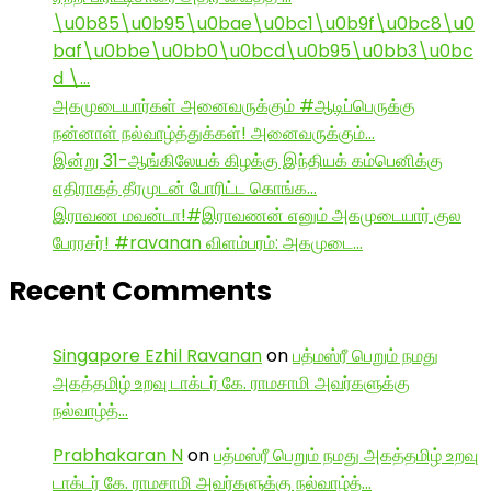
\u0b85\u0b95\u0bae\u0bc1\u0b9f\u0bc8\u0
baf\u0bbe\u0bb0\u0bcd\u0b95\u0bb3\u0bc
d \…
அகமுடையார்கள் அனைவருக்கும் #ஆடிப்பெருக்கு
நன்னாள் நல்வாழ்த்துக்கள்! அனைவருக்கும்…
இன்று 31-ஆங்கிலேயக் கிழக்கு இந்தியக் கம்பெனிக்கு
எதிராகத் தீரமுடன் போரிட்ட கொங்க…
இராவண மவன்டா!#இராவணன் எனும் அகமுடையார் குல
பேரரசர்! #ravanan விளம்பரம்: அகமுடை…
Recent Comments
Singapore Ezhil Ravanan
on
பத்மஸ்ரீ பெறும் நமது
அகத்தமிழ் உறவு டாக்டர் கே. ராமசாமி அவர்களுக்கு
நல்வாழ்த்…
Prabhakaran N
on
பத்மஸ்ரீ பெறும் நமது அகத்தமிழ் உறவு
டாக்டர் கே. ராமசாமி அவர்களுக்கு நல்வாழ்த்…