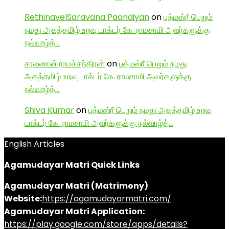
RethinavelSaravana Paandiyan
on
பத்மஸ்ரீ பெறும்
நமது அகத்தமிழ் உறவு டாக்டர் கே. ராமசாமி அவர்களுக்கு
நல்வாழ்த்…
சரவணன் ராமச்சந்திரன்
on
பத்மஸ்ரீ பெறும் நமது
அகத்தமிழ் உறவு டாக்டர் கே. ராமசாமி அவர்களுக்கு
நல்வாழ்த்…
Shiva Kumar
on
பத்மஸ்ரீ பெறும் நமது அகத்தமிழ் உறவு
டாக்டர் கே. ராமசாமி அவர்களுக்கு நல்வாழ்த்…
English Articles
Agamudayar Matri Quick Links
Agamudayar Matri (Matrimony)
Website:
https://agamudayarmatri.com/
Agamudayar Matri Application:
https://play.google.com/store/apps/details?