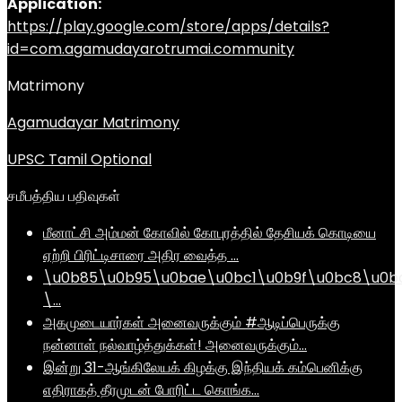
Application:
https://play.google.com/store/apps/details?
id=com.agamudayarotrumai.community
Matrimony
Agamudayar Matrimony
UPSC Tamil Optional
சமீபத்திய பதிவுகள்
மீனாட்சி அம்மன் கோவில் கோபுரத்தில் தேசியக் கொடியை
ஏற்றி பிரிட்டிசாரை அதிர வைத்த …
\u0b85\u0b95\u0bae\u0bc1\u0b9f\u0bc8\u0b
\…
அகமுடையார்கள் அனைவருக்கும் #ஆடிப்பெருக்கு
நன்னாள் நல்வாழ்த்துக்கள்! அனைவருக்கும்…
இன்று 31-ஆங்கிலேயக் கிழக்கு இந்தியக் கம்பெனிக்கு
எதிராகத் தீரமுடன் போரிட்ட கொங்க…