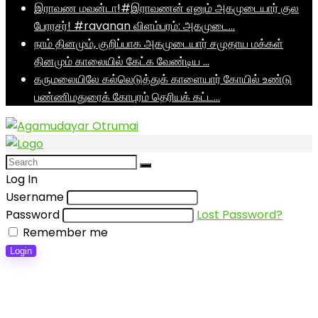
இராவண மவன்டா!#இராவணன் எனும் அகமுடையார் குல
பேரரசர்! #ravanan விளம்பரம்: அகமுடை…
நாம் தினமும், குறிப்பாக அகமுடையார் சமுதாய மக்கள்
தினமும் காலையில் கேட்க வேண்டிய …
கருமலையிலே கல்லெடுத்துக் காளையார் கோயில் உண்டு
பண்ணிமதுரைக் கோபுரம் தெரியக் கட்ட…
Log In
Username
Password
Lost Password?
Remember me
Login