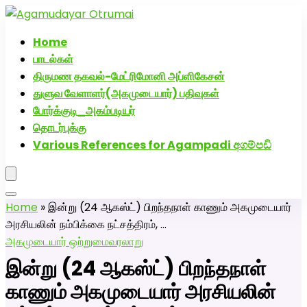
அகமுடையார் திருமண வரன்களுக்கு அகமுடையார்மேட்ரி-பெண்
திருமண சேவை! வாட்ஸப் எண்: 72005
Home
பாடல்கள்
திருமண தகவல்-மேட்ரிமோனி அப்ளிகேசன்
துளுவ வேளாளர்(அகமுடையார்) பதிவுகள்
போர்க்குடி_அகம்படியர்
தொடர்புக்கு
Various References for Agampadi අගම්පඩි
Home
»
இன்று (24 ஆகஸ்ட்) பிறந்தநாள் காணும் அகமுடையார்
அரசியலின் நம்பிக்கை நட்சத்திரம், …
அகமுடையார் ஒற்றுமை
வரலாறு
இன்று (24 ஆகஸ்ட்) பிறந்தநாள்
காணும் அகமுடையார் அரசியலின்