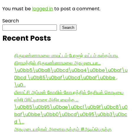
You must be
logged in
to post a comment.
Search
Search
Recent Posts
திருவண்ணாமலை மாவட்டம் போளூர் வட்டம் கஸ்தம்பாடி
கிராமத்தில் திருவண்ணாமலை அகமுடையா…
\u0bb5\u0ba8\u0bcd\u0ba4\u0bbe\u0baf\u
0bcd \u0b85\u0baf\u0bcd\u0baf\u0bbe ,
\u0…
மீனாட்சி அம்மன் கோவில் கோபுரத்தில் தேசியக் கொடியை
ஏற்றி பிரிட்டிசாரை அதிர வைத்த …
\u0b85\u0b95\u0bae\u0bc1\u0b9f\u0bc8\u0
baf\u0bbe\u0bb0\u0bcd\u0b95\u0bb3\u0bc
d \…
அகமுடையார்கள் அனைவருக்கும் #ஆடிப்பெருக்கு