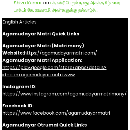
Shiva Kumar
on
பத்மஸ்ரீ பெறும் நமது அகத்தமிழ் உறவு
டாக்டர் கே. ராமசாமி அவர்களுக்கு நல்வாழ்த்…
English Articles
Agamudayar Matri Quick Links
Agamudayar Matri (Matrimony)
Website:
https://agamudayarmatri.com/
Agamudayar Matri Application:
https://play.google.com/store/apps/details?
id=com.agamudayarmatri.www
Instagram ID:
https://www.instagram.com/agamudayarmatrimony/
Facebook ID:
https://www.facebook.com/agamudayarmatri
Agamudayar Otrumai Quick Links