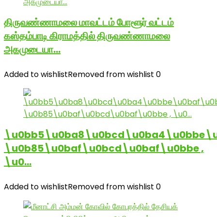
திருவண்ணாமலை மாவட்டம் போளூர் வட்டம்
கஸ்தம்பாடி கிராமத்தில் திருவண்ணாமலை
அகமுடையா…
Added to wishlist
Removed from wishlist
0
\u0bb5\u0ba8\u0bcd\u0ba4\u0bbe\u
\u0b85\u0baf\u0bcd\u0baf\u0bbe ,
\u0…
Added to wishlist
Removed from wishlist
0