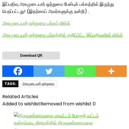
இப்பதிவு அகமுடையார் ஒற்றுமை பேஸ்புக் பக்கத்தில் இருந்து
பெறப்பட்டது! (இதற்காய் அவர்களுக்கு நன்றி) .
அகமுடையார் ஒற்றுமை பக்கம் லிங்க்
அகமுடையார் ஒற்றுமை பக்கத்தில் குறிப்பிட்ட இப்பதிவுவின் லிங்க்
Download QR
TAGS:
அகமுடையார் ஒற்றுமை
Related Articles
Added to wishlist
Removed from wishlist
0