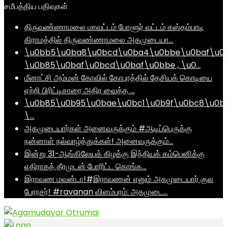
சமீபத்திய பதிவுகள்
திருவண்ணாமலை மாவட்டம் போளூர் வட்டம் கஸ்தம்பாடி
கிராமத்தில் திருவண்ணாமலை அகமுடையா…
\u0bb5\u0ba8\u0bcd\u0ba4\u0bbe\u0baf\u0
\u0b85\u0baf\u0bcd\u0baf\u0bbe , \u0…
மீனாட்சி அம்மன் கோவில் கோபுரத்தில் தேசியக் கொடியை
ஏற்றி பிரிட்டிசாரை அதிர வைத்த …
\u0b85\u0b95\u0bae\u0bc1\u0b9f\u0bc8\u0b
\…
அகமுடையார்கள் அனைவருக்கும் #ஆடிப்பெருக்கு
நன்னாள் நல்வாழ்த்துக்கள்! அனைவருக்கும்…
இன்று 31-ஆங்கிலேயக் கிழக்கு இந்தியக் கம்பெனிக்கு
எதிராகத் தீரமுடன் போரிட்ட கொங்க…
இராவண மவன்டா!#இராவணன் எனும் அகமுடையார் குல
பேரரசர்! #ravanan விளம்பரம்: அகமுடை…