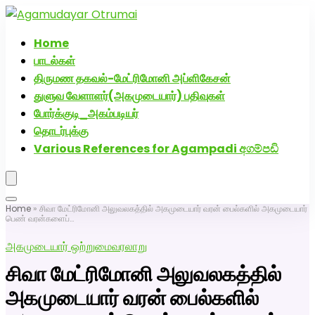
அகமுடையார் திருமண வரன்களுக்கு அகமுடையார்மேட்ரி-பெண்
திருமண சேவை! வாட்ஸப் எண்: 72005
Home
பாடல்கள்
திருமண தகவல்-மேட்ரிமோனி அப்ளிகேசன்
துளுவ வேளாளர்(அகமுடையார்) பதிவுகள்
போர்க்குடி_அகம்படியர்
தொடர்புக்கு
Various References for Agampadi අගම්පඩි
Home
»
சிவா மேட்ரிமோனி அலுவலகத்தில் அகமுடையார் வரன் பைல்களில் அகமுடையார்
பெண் வரன்களைப்…
அகமுடையார் ஒற்றுமை
வரலாறு
சிவா மேட்ரிமோனி அலுவலகத்தில்
அகமுடையார் வரன் பைல்களில்