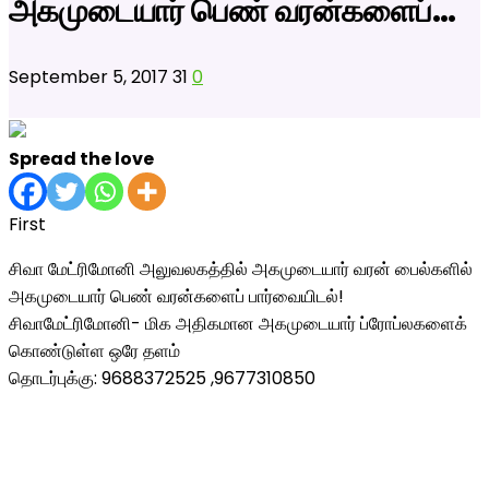
அகமுடையார் பெண் வரன்களைப்…
September 5, 2017
31
0
Spread the love
First
சிவா மேட்ரிமோனி அலுவலகத்தில் அகமுடையார் வரன் பைல்களில்
அகமுடையார் பெண் வரன்களைப் பார்வையிடல்!
சிவாமேட்ரிமோனி- மிக அதிகமான அகமுடையார் ப்ரோப்லகளைக்
கொண்டுள்ள ஒரே தளம்
தொடர்புக்கு: 9688372525 ,9677310850