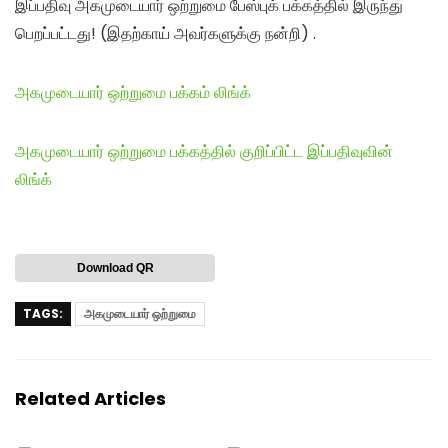
இப்பதிவு அகமுடையார் ஒற்றுமை பேஸ்புக் பக்கத்தில் இருந்து
பெறப்பட்டது! (இதற்காய் அவர்களுக்கு நன்றி) .
அகமுடையார் ஒற்றுமை பக்கம் லிங்க்
அகமுடையார் ஒற்றுமை பக்கத்தில் குறிப்பிட்ட இப்பதிவுவின்
லிங்க்
Download QR
TAGS:
அகமுடையார் ஒற்றுமை
Related Articles