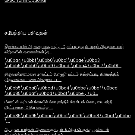
UPSC Tamil Optional
சமீபத்திய பதிவுகள்
இலங்கையில் அரசரை பாதுகாத்த அகம்படி முதலி எனும் அகமுடையார்
வீரர்களின் தலைவர்கள்(த…
\u0ba4\u0bbf\u0bb0\u0bc1\u0bae\u0ba3
\u0bb5\u0bb0\u0ba9\u0bcd \u0ba4\u0bc7\u0b9f…
திருவண்ணாமலை மாவட்டம் போளூர் வட்டம் கஸ்தம்பாடி கிராமத்தில்
திருவண்ணாமலை அகமுடையா…
\u0bb5\u0ba8\u0bcd\u0ba4\u0bbe\u0baf\u0bcd
\u0b85\u0baf\u0bcd\u0baf\u0bbe , \u0…
மீனாட்சி அம்மன் கோவில் கோபுரத்தில் தேசியக் கொடியை ஏற்றி
பிரிட்டிசாரை அதிர வைத்த …
\u0b85\u0b95\u0bae\u0bc1\u0b9f\u0bc8\u0baf\u0bbe\
\…
அகமுடையார்கள் அனைவருக்கும் #ஆடிப்பெருக்கு நன்னாள்