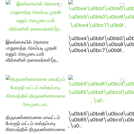
\u0ba4\u0bbf\u0bb0\u0b
இலங்கையில் அரசரை
\u0bb5\u0bb0\u0ba9\u0
பாதுகாத்த அகம்படி முதலி
\u0ba4\u0bc7\u0b9f…
எனும் அகமுடையார்
வீரர்களின் தலைவர்கள்(த…
\u0bb5\u0ba8\u0bcd\u0
திருவண்ணாமலை மாவட்டம்
\u0b85\u0baf\u0bcd\u0b
போளூர் வட்டம் கஸ்தம்பாடி
, \u0…
கிராமத்தில் திருவண்ணாமலை