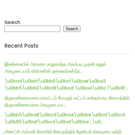
Search
Search
Recent Posts
இலங்கையில் அரசரை பாதுகாத்த அகம்படி முதலி எனும்
அகமுடையார் வீரர்களின் தலைவர்கள்(த…
\u0ba4\u0bbf\u0bb0\u0bc1\u0bae\u0ba3
\u0bb5\u0bb0\u0ba9\u0bcd \u0ba4\u0bc7\u0b9f…
திருவண்ணாமலை மாவட்டம் போளூர் வட்டம் கஸ்தம்பாடி கிராமத்தில்
திருவண்ணாமலை அகமுடையா…
\u0bb5\u0ba8\u0bcd\u0ba4\u0bbe\u0baf\u0bcd
\u0b85\u0baf\u0bcd\u0baf\u0bbe , \u0…
மீனாட்சி அம்மன் கோவில் கோபுரத்தில் தேசியக் கொடியை ஏற்றி