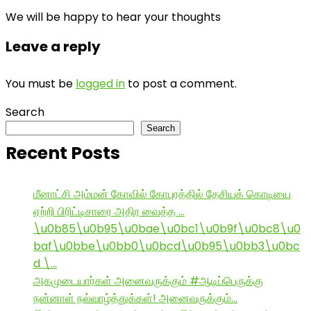
We will be happy to hear your thoughts
Leave a reply
You must be
logged in
to post a comment.
Search
Search
Recent Posts
மீனாட்சி அம்மன் கோவில் கோபுரத்தில் தேசியக் கொடியை
ஏற்றி பிரிட்டிசாரை அதிர வைத்த …
\u0b85\u0b95\u0bae\u0bc1\u0b9f\u0bc8\u0
baf\u0bbe\u0bb0\u0bcd\u0b95\u0bb3\u0bc
d \…
அகமுடையார்கள் அனைவருக்கும் #ஆடிப்பெருக்கு
நன்னாள் நல்வாழ்த்துக்கள்! அனைவருக்கும்…