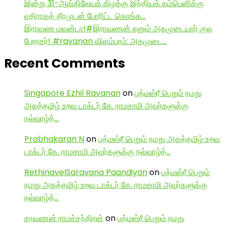
இன்று 31-ஆங்கிலேயக் கிழக்கு இந்தியக் கம்பெனிக்கு
எதிராகத் தீரமுடன் போரிட்ட கொங்க…
இராவண மவன்டா!#இராவணன் எனும் அகமுடையார் குல
பேரரசர்! #ravanan விளம்பரம்: அகமுடை…
Recent Comments
Singapore Ezhil Ravanan
on
பத்மஸ்ரீ பெறும் நமது
அகத்தமிழ் உறவு டாக்டர் கே. ராமசாமி அவர்களுக்கு
நல்வாழ்த்…
Prabhakaran N
on
பத்மஸ்ரீ பெறும் நமது அகத்தமிழ் உறவு
டாக்டர் கே. ராமசாமி அவர்களுக்கு நல்வாழ்த்…
RethinavelSaravana Paandiyan
on
பத்மஸ்ரீ பெறும்
நமது அகத்தமிழ் உறவு டாக்டர் கே. ராமசாமி அவர்களுக்கு
நல்வாழ்த்…
சரவணன் ராமச்சந்திரன்
on
பத்மஸ்ரீ பெறும் நமது