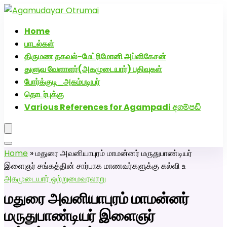
அகமுடையார் திருமண வரன்களுக்கு அகமுடையார்மேட்ரி-பெண்
திருமண சேவை! வாட்ஸப் எண்: 72005
Home
பாடல்கள்
திருமண தகவல்-மேட்ரிமோனி அப்ளிகேசன்
துளுவ வேளாளர்(அகமுடையார்) பதிவுகள்
போர்க்குடி_அகம்படியர்
தொடர்புக்கு
Various References for Agampadi අගම්පඩි
Home
»
மதுரை அவனியாபுரம் மாமன்னர் மருதுபாண்டியர்
இளைஞர் சங்கத்தின் சார்பாக மாணவர்களுக்கு கல்வி உ
அகமுடையார் ஒற்றுமை
வரலாறு
மதுரை அவனியாபுரம் மாமன்னர்
மருதுபாண்டியர் இளைஞர்