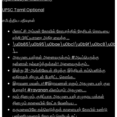
UPSC Tamil Optional
சமீபத்திய பதிவுகள்
மீனாட்சி அம்மன் கோவில் கோபுரத்தில் தேசியக் கொடியை
ஏற்றி பிரிட்டிசாரை அதிர வைத்த …
\u0b85\u0b95\u0bae\u0bc1\u0b9f\u0bc8\u0b
\…
அகமுடையார்கள் அனைவருக்கும் #ஆடிப்பெருக்கு
நன்னாள் நல்வாழ்த்துக்கள்! அனைவருக்கும்…
இன்று 31-ஆங்கிலேயக் கிழக்கு இந்தியக் கம்பெனிக்கு
எதிராகத் தீரமுடன் போரிட்ட கொங்க…
இராவண மவன்டா!#இராவணன் எனும் அகமுடையார் குல
பேரரசர்! #ravanan விளம்பரம்: அகமுடை…
நாம் தினமும், குறிப்பாக அகமுடையார் சமுதாய மக்கள்
தினமும் காலையில் கேட்க வேண்டிய …
கருமலையிலே கல்லெடுத்துக் காளையார் கோயில் உண்டு
பண்ணிமதுரைக் கோபுரம் தெரியக் கட்ட…