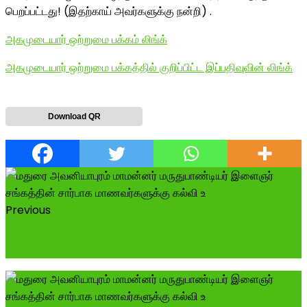
பெறப்பட்டது! (இதற்காய் அவர்களுக்கு நன்றி) .
அகமுடையார் ஒற்றுமை பக்கம் லிங்க்
அகமுடையார் ஒற்றுமை பக்கத்தில் குறிப்பிட்ட இப்பதிவுவின் லிங்க்
Download QR
Previous
மதுரை அவனியாபுரம் மாமன்னர் மருதுபாண்டியர் இளைஞர்
சங்கத்தின் சார்பாக மாணவர்களுக்கு கல்வி உ