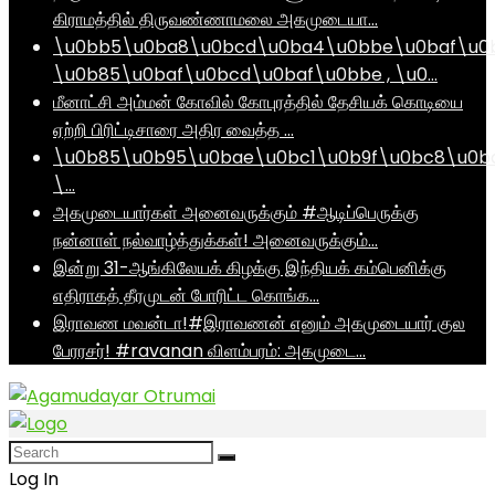
கிராமத்தில் திருவண்ணாமலை அகமுடையா…
\u0bb5\u0ba8\u0bcd\u0ba4\u0bbe\u0baf\u0
\u0b85\u0baf\u0bcd\u0baf\u0bbe , \u0…
மீனாட்சி அம்மன் கோவில் கோபுரத்தில் தேசியக் கொடியை
ஏற்றி பிரிட்டிசாரை அதிர வைத்த …
\u0b85\u0b95\u0bae\u0bc1\u0b9f\u0bc8\u0b
\…
அகமுடையார்கள் அனைவருக்கும் #ஆடிப்பெருக்கு
நன்னாள் நல்வாழ்த்துக்கள்! அனைவருக்கும்…
இன்று 31-ஆங்கிலேயக் கிழக்கு இந்தியக் கம்பெனிக்கு
எதிராகத் தீரமுடன் போரிட்ட கொங்க…
இராவண மவன்டா!#இராவணன் எனும் அகமுடையார் குல
பேரரசர்! #ravanan விளம்பரம்: அகமுடை…
Log In