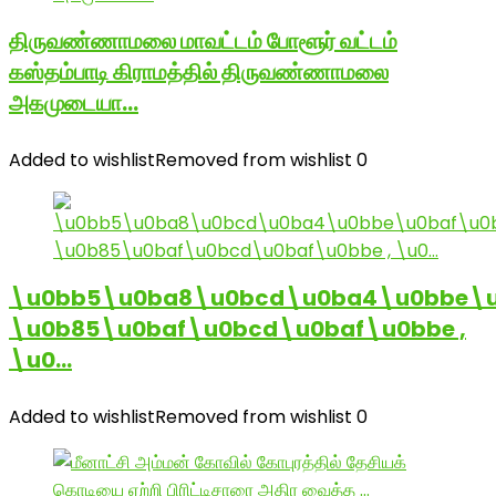
திருவண்ணாமலை மாவட்டம் போளூர் வட்டம்
கஸ்தம்பாடி கிராமத்தில் திருவண்ணாமலை
அகமுடையா…
Added to wishlist
Removed from wishlist
0
\u0bb5\u0ba8\u0bcd\u0ba4\u0bbe\u
\u0b85\u0baf\u0bcd\u0baf\u0bbe ,
\u0…
Added to wishlist
Removed from wishlist
0