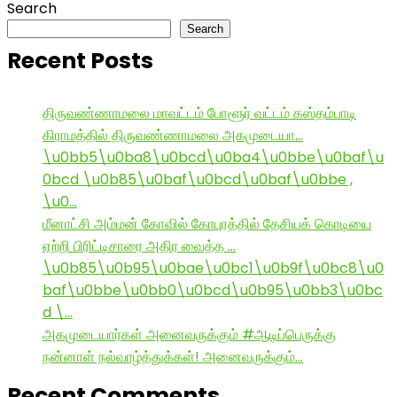
Search
Search
Recent Posts
திருவண்ணாமலை மாவட்டம் போளூர் வட்டம் கஸ்தம்பாடி
கிராமத்தில் திருவண்ணாமலை அகமுடையா…
\u0bb5\u0ba8\u0bcd\u0ba4\u0bbe\u0baf\u
0bcd \u0b85\u0baf\u0bcd\u0baf\u0bbe ,
\u0…
மீனாட்சி அம்மன் கோவில் கோபுரத்தில் தேசியக் கொடியை
ஏற்றி பிரிட்டிசாரை அதிர வைத்த …
\u0b85\u0b95\u0bae\u0bc1\u0b9f\u0bc8\u0
baf\u0bbe\u0bb0\u0bcd\u0b95\u0bb3\u0bc
d \…
அகமுடையார்கள் அனைவருக்கும் #ஆடிப்பெருக்கு
நன்னாள் நல்வாழ்த்துக்கள்! அனைவருக்கும்…
Recent Comments