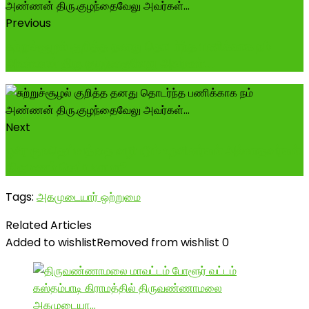
Previous
சுற்றுச்சூழல் குறித்த தனது தொடர்ந்த பணிக்காக நம்
அண்ணன் திரு.குழந்தைவேலு அவர்கள்...
Next
ஒரே குலதெய்வத்தை வழிபடும் உறவினர்கள் அல்லாதவர்கள்
திருமணம் செய்யலாமா?
Tags:
அகமுடையார் ஒற்றுமை
Related Articles
Added to wishlist
Removed from wishlist
0