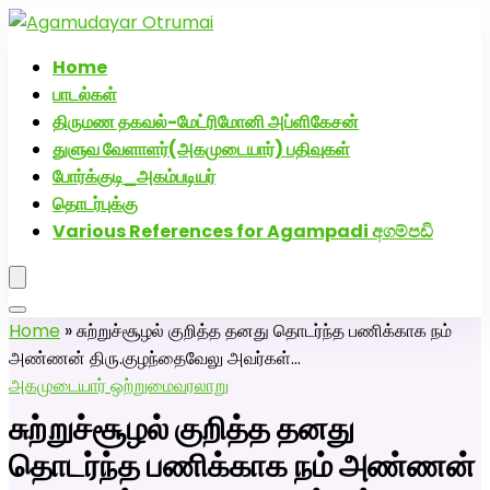
அகமுடையார் திருமண வரன்களுக்கு அகமுடையார்மேட்ரி-பெண்
திருமண சேவை! வாட்ஸப் எண்: 72005
Home
பாடல்கள்
திருமண தகவல்-மேட்ரிமோனி அப்ளிகேசன்
துளுவ வேளாளர்(அகமுடையார்) பதிவுகள்
போர்க்குடி_அகம்படியர்
தொடர்புக்கு
Various References for Agampadi අගම්පඩි
Home
»
சுற்றுச்சூழல் குறித்த தனது தொடர்ந்த பணிக்காக நம்
அண்ணன் திரு.குழந்தைவேலு அவர்கள்…
அகமுடையார் ஒற்றுமை
வரலாறு
சுற்றுச்சூழல் குறித்த தனது
தொடர்ந்த பணிக்காக நம் அண்ணன்