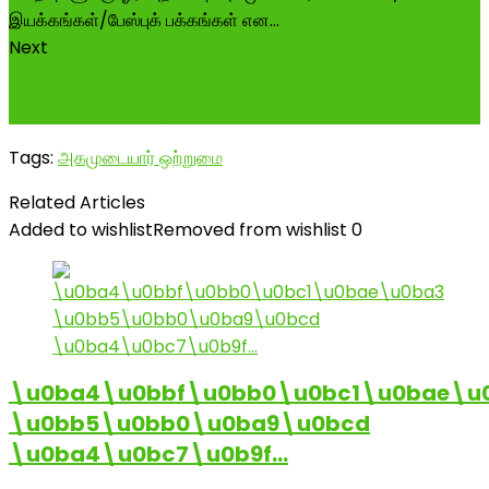
Next
உறவுகளுக்கு ஓர் அறிவிப்பு: அகமுடையார் சங்கங்கள்/
இயக்கங்கள்/பேஸ்புக் பக்கங்கள் என…
Tags:
அகமுடையார் ஒற்றுமை
Related Articles
Added to wishlist
Removed from wishlist
0
\u0ba4\u0bbf\u0bb0\u0bc1\u0bae\u
\u0bb5\u0bb0\u0ba9\u0bcd
\u0ba4\u0bc7\u0b9f…