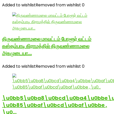
Added to wishlist
Removed from wishlist
0
திருவண்ணாமலை மாவட்டம் போளூர் வட்டம்
கஸ்தம்பாடி கிராமத்தில் திருவண்ணாமலை
அகமுடையா…
Added to wishlist
Removed from wishlist
0
\u0bb5\u0ba8\u0bcd\u0ba4\u0bbe\u
\u0b85\u0baf\u0bcd\u0baf\u0bbe ,
\u0…