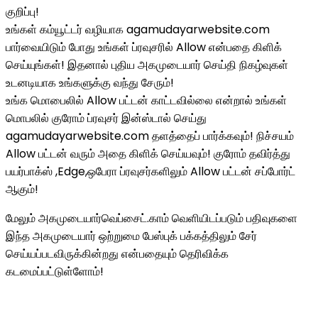
குறிப்பு!
உங்கள் கம்யூட்டர் வழியாக agamudayarwebsite.com
பார்வையிடும் போது உங்கள் ப்ரவுசரில் Allow என்பதை கிளிக்
செய்யுங்கள்! இதனால் புதிய அகமுடையார் செய்தி நிகழ்வுகள்
உடனடியாக உங்களுக்கு வந்து சேரும்!
உங்க மொபைலில் Allow பட்டன் காட்டவில்லை என்றால் உங்கள்
மொபலில் குரோம் ப்ரவுசர் இன்ஸ்டால் செய்து
agamudayarwebsite.com தளத்தைப் பார்க்கவும்! நிச்சயம்
Allow பட்டன் வரும் அதை கிளிக் செய்யவும்! குரோம் தவிர்த்து
பயர்பாக்ஸ் ,Edge,ஒபேரா ப்ரவுசர்களிலும் Allow பட்டன் சப்போர்ட்
ஆகும்!
மேலும் அகமுடையார்வெப்சைட்.காம் வெளியிடப்படும் பதிவுகளை
இந்த அகமுடையார் ஒற்றுமை பேஸ்புக் பக்கத்திலும் சேர்
செய்யப்படவிருக்கின்றது என்பதையும் தெரிவிக்க
கடமைப்பட்டுள்ளோம்!