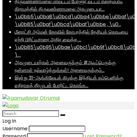
திருவண்ணாமலை மாவட்டம் போளூர் வட்டம் கஸ்தம்பாடி
கிராமத்தில் திருவண்ணாமலை அகமுடையா…
\u0bb5\u0ba8\u0bcd\u0ba4\u0bbe\u0baf\u0
\u0b85\u0baf\u0bcd\u0baf\u0bbe , \u0…
மீனாட்சி அம்மன் கோவில் கோபுரத்தில் தேசியக் கொடியை
ஏற்றி பிரிட்டிசாரை அதிர வைத்த …
\u0b85\u0b95\u0bae\u0bc1\u0b9f\u0bc8\u0b
\…
அகமுடையார்கள் அனைவருக்கும் #ஆடிப்பெருக்கு
நன்னாள் நல்வாழ்த்துக்கள்! அனைவருக்கும்…
இன்று 31-ஆங்கிலேயக் கிழக்கு இந்தியக் கம்பெனிக்கு
எதிராகத் தீரமுடன் போரிட்ட கொங்க…
Log In
Username
Password
Lost Password?