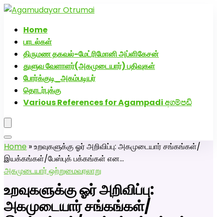
அகமுடையார் திருமண வரன்களுக்கு அகமுடையார்மேட்ரி-
பெண் வீட்டாருக்கு 100% இலவச திருமண சேவை! வாட்ஸப்
Home
எண்: 7200507629
பாடல்கள்
திருமண தகவல்-மேட்ரிமோனி அப்ளிகேசன்
துளுவ வேளாளர்(அகமுடையார்) பதிவுகள்
போர்க்குடி_அகம்படியர்
தொடர்புக்கு
Various References for Agampadi අගම්පඩි
Home
»
உறவுகளுக்கு ஓர் அறிவிப்பு: அகமுடையார் சங்கங்கள்/
இயக்கங்கள்/பேஸ்புக் பக்கங்கள் என…
அகமுடையார் ஒற்றுமை
வரலாறு
உறவுகளுக்கு ஓர் அறிவிப்பு:
அகமுடையார் சங்கங்கள்/