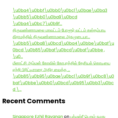
\u0ba4\u0bbf\u0bb0\u0bc1\u0bae\u0ba3
\u0bb5\u0bb0\u0ba9\u0bcd
\u0ba4\u0bc7\u0b9f…
திருவண்ணாமலை மாவட்டம் போளூர் வட்டம் கஸ்தம்பாடி
கிராமத்தில் திருவண்ணாமலை அகமுடையா…
\u0bb5\u0ba8\u0bcd\u0ba4\u0bbe\u0baf\u
0bcd \u0b85\u0baf\u0bcd\u0baf\u0bbe ,
\u0…
மீனாட்சி அம்மன் கோவில் கோபுரத்தில் தேசியக் கொடியை
ஏற்றி பிரிட்டிசாரை அதிர வைத்த …
\u0b85\u0b95\u0bae\u0bc1\u0b9f\u0bc8\u0
baf\u0bbe\u0bb0\u0bcd\u0b95\u0bb3\u0bc
d \…
Recent Comments
Singapore Ezhil Ravanan
on
பத்மஸ்ரீ பெறும் நமது