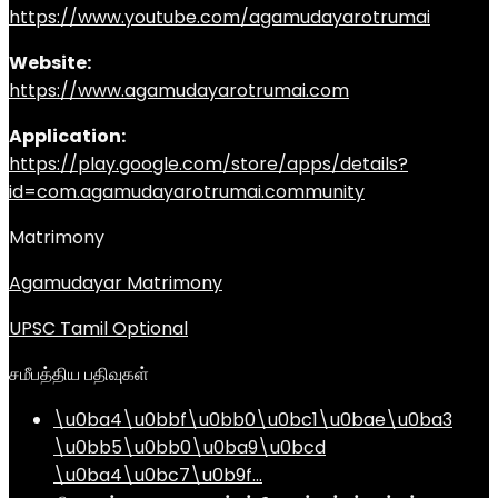
https://www.youtube.com/agamudayarotrumai
Website:
https://www.agamudayarotrumai.com
Application:
https://play.google.com/store/apps/details?
id=com.agamudayarotrumai.community
Matrimony
Agamudayar Matrimony
UPSC Tamil Optional
சமீபத்திய பதிவுகள்
\u0ba4\u0bbf\u0bb0\u0bc1\u0bae\u0ba3
\u0bb5\u0bb0\u0ba9\u0bcd
\u0ba4\u0bc7\u0b9f…