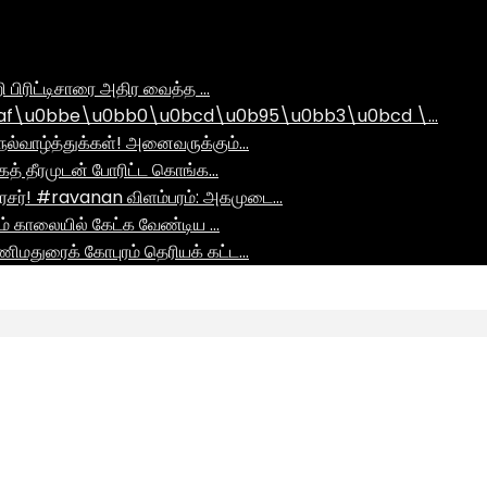
ி பிரிட்டிசாரை அதிர வைத்த …
af\u0bbe\u0bb0\u0bcd\u0b95\u0bb3\u0bcd \…
ல்வாழ்த்துக்கள்! அனைவருக்கும்…
ாகத் தீரமுடன் போரிட்ட கொங்க…
சர்! #ravanan விளம்பரம்: அகமுடை…
ும் காலையில் கேட்க வேண்டிய …
ிமதுரைக் கோபுரம் தெரியக் கட்ட…