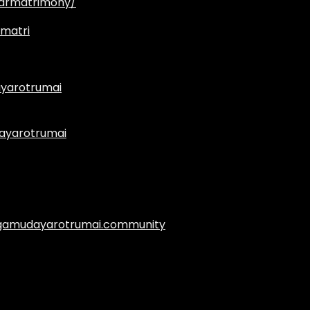
armatrimony/
matri
yarotrumai
ayarotrumai
.agamudayarotrumai.community