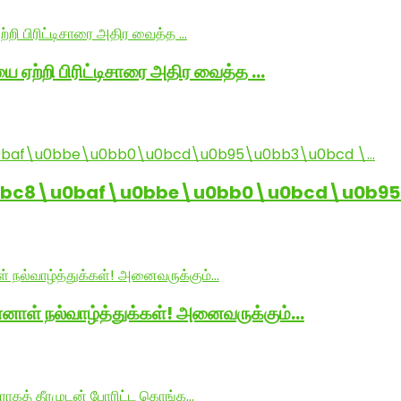
ை ஏற்றி பிரிட்டிசாரை அதிர வைத்த …
0bc8\u0baf\u0bbe\u0bb0\u0bcd\u0b95
னாள் நல்வாழ்த்துக்கள்! அனைவருக்கும்…