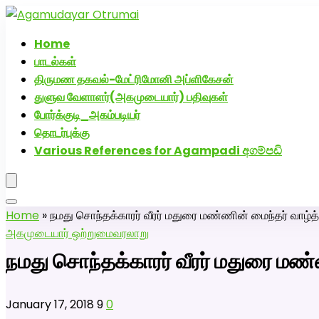
அகமுடையார் திருமண வரன்களுக்கு அகமுடையார்மேட்
Home
பாடல்கள்
திருமண தகவல்-மேட்ரிமோனி அப்ளிகேசன்
துளுவ வேளாளர்(அகமுடையார்) பதிவுகள்
போர்க்குடி_அகம்படியர்
தொடர்புக்கு
Various References for Agampadi අගම්පඩි
Home
»
நமது சொந்தக்காரர் வீரர் மதுரை மண்ணின் மைந்தர் வாழ்த
அகமுடையார் ஒற்றுமை
வரலாறு
நமது சொந்தக்காரர் வீரர் மதுரை மண
January 17, 2018
9
0