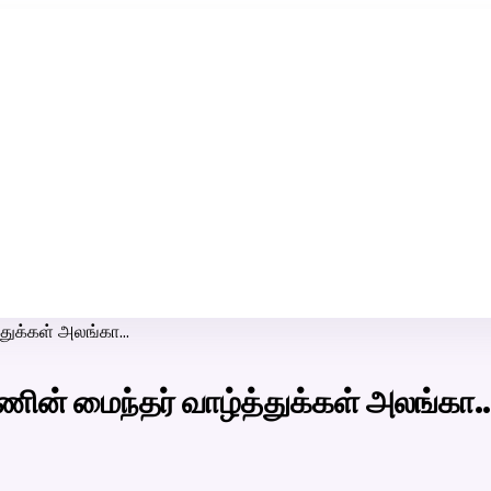
ரி-பெண் வீட்டாருக்கு 100% இலவச திருமண சேவை! வாட்ஸப் எண்:
7200507629
்துக்கள் அலங்கா…
்ணின் மைந்தர் வாழ்த்துக்கள் அலங்கா