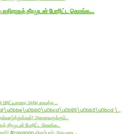
ு எதிராகத் தீரமுடன் போரிட்ட கொங்க…
ி பிரிட்டிசாரை அதிர வைத்த …
af\u0bbe\u0bb0\u0bcd\u0b95\u0bb3\u0bcd \…
ல்வாழ்த்துக்கள்! அனைவருக்கும்…
ாகத் தீரமுடன் போரிட்ட கொங்க…
சர்! #ravanan விளம்பரம்: அகமுடை…