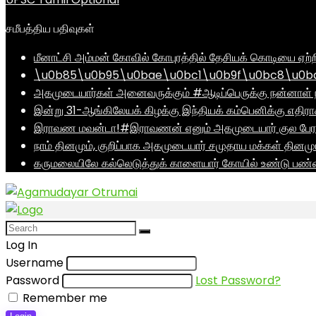
சமீபத்திய பதிவுகள்
மீனாட்சி அம்மன் கோவில் கோபுரத்தில் தேசியக் கொடியை ஏற்ற
\u0b85\u0b95\u0bae\u0bc1\u0b9f\u0bc8\u0b
அகமுடையார்கள் அனைவருக்கும் #ஆடிப்பெருக்கு நன்னாள் ந
இன்று 31-ஆங்கிலேயக் கிழக்கு இந்தியக் கம்பெனிக்கு எதிர
இராவண மவன்டா!#இராவணன் எனும் அகமுடையார் குல பேரர
நாம் தினமும், குறிப்பாக அகமுடையார் சமுதாய மக்கள் தினம
கருமலையிலே கல்லெடுத்துக் காளையார் கோயில் உண்டு பண்ண
Log In
Username
Password
Lost Password?
Remember me