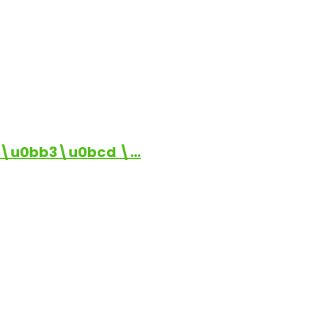
\u0bb3\u0bcd \…