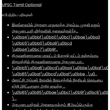
UPSC Tamil Optional
சமீபத்திய பதிவுகள்
இலங்கையில் அரசரை பாதுகாத்த அகம்படி முதலி எனும்
அகமுடையார் வீரர்களின் தலைவர்கள்(த…
\u0ba4\u0bbf\u0bb0\u0bc1\u0bae\u0ba3
\u0bb5\u0bb0\u0ba9\u0bcd
\u0ba4\u0bc7\u0b9f…
திருவண்ணாமலை மாவட்டம் போளூர் வட்டம் கஸ்தம்பாடி
கிராமத்தில் திருவண்ணாமலை அகமுடையா…
\u0bb5\u0ba8\u0bcd\u0ba4\u0bbe\u0baf\u0
\u0b85\u0baf\u0bcd\u0baf\u0bbe , \u0…
மீனாட்சி அம்மன் கோவில் கோபுரத்தில் தேசியக் கொடியை
ஏற்றி பிரிட்டிசாரை அதிர வைத்த …
\u0b85\u0b95\u0bae\u0bc1\u0b9f\u0bc8\u0b
\…
அகமுடையார்கள் அனைவருக்கும் #ஆடிப்பெருக்கு