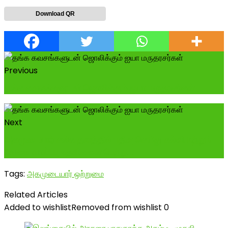
Download QR
Previous
தங்க கவசங்களுடன் ஜொலிக்கும் ஐயா மருதரசர்கள்
Next
அகமுடையார் சங்க தளத்தில் பதிவு செய்து கல்வி மற்றும்
வேலை வாய்ப்பு உதவிகளை பெற்று...
Tags:
அகமுடையார் ஒற்றுமை
Related Articles
Added to wishlist
Removed from wishlist
0