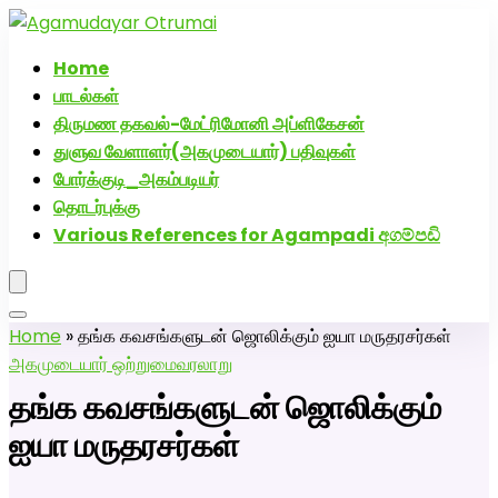
அகமுடையார் திருமண வரன்களுக்கு அகமுடையார்மேட்ரி-
பெண் வீட்டாருக்கு 100% இலவச திருமண சேவை! வாட்ஸப்
Home
எண்: 7200507629
பாடல்கள்
திருமண தகவல்-மேட்ரிமோனி அப்ளிகேசன்
துளுவ வேளாளர்(அகமுடையார்) பதிவுகள்
போர்க்குடி_அகம்படியர்
தொடர்புக்கு
Various References for Agampadi අගම්පඩි
Home
»
தங்க கவசங்களுடன் ஜொலிக்கும் ஐயா மருதரசர்கள்
அகமுடையார் ஒற்றுமை
வரலாறு
தங்க கவசங்களுடன் ஜொலிக்கும்
ஐயா மருதரசர்கள்