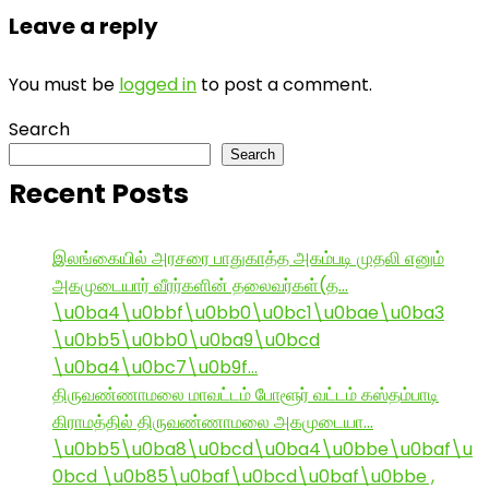
Leave a reply
You must be
logged in
to post a comment.
Search
Search
Recent Posts
இலங்கையில் அரசரை பாதுகாத்த அகம்படி முதலி எனும்
அகமுடையார் வீரர்களின் தலைவர்கள்(த…
\u0ba4\u0bbf\u0bb0\u0bc1\u0bae\u0ba3
\u0bb5\u0bb0\u0ba9\u0bcd
\u0ba4\u0bc7\u0b9f…
திருவண்ணாமலை மாவட்டம் போளூர் வட்டம் கஸ்தம்பாடி
கிராமத்தில் திருவண்ணாமலை அகமுடையா…
\u0bb5\u0ba8\u0bcd\u0ba4\u0bbe\u0baf\u
0bcd \u0b85\u0baf\u0bcd\u0baf\u0bbe ,