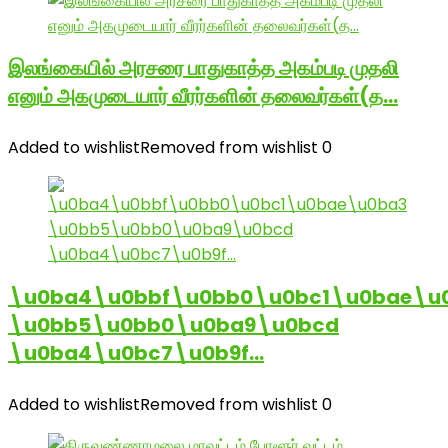
இலங்கையில் அரசரை பாதுகாத்த அகம்படி முதலி
எனும் அகமுடையார் வீரர்களின் தலைவர்கள்(த…
Added to wishlist
Removed from wishlist
0
\u0ba4\u0bbf\u0bb0\u0bc1\u0bae\u
\u0bb5\u0bb0\u0ba9\u0bcd
\u0ba4\u0bc7\u0b9f…
Added to wishlist
Removed from wishlist
0