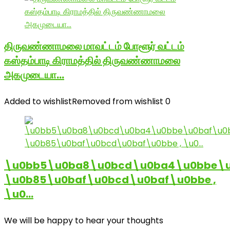
திருவண்ணாமலை மாவட்டம் போளூர் வட்டம்
கஸ்தம்பாடி கிராமத்தில் திருவண்ணாமலை
அகமுடையா…
Added to wishlist
Removed from wishlist
0
\u0bb5\u0ba8\u0bcd\u0ba4\u0bbe\u
\u0b85\u0baf\u0bcd\u0baf\u0bbe ,
\u0…
We will be happy to hear your thoughts