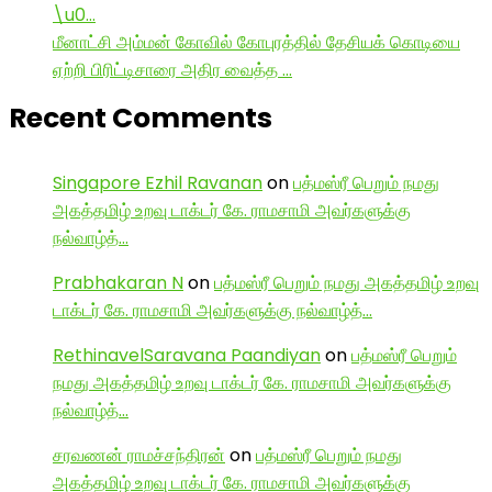
\u0…
மீனாட்சி அம்மன் கோவில் கோபுரத்தில் தேசியக் கொடியை
ஏற்றி பிரிட்டிசாரை அதிர வைத்த …
Recent Comments
Singapore Ezhil Ravanan
on
பத்மஸ்ரீ பெறும் நமது
அகத்தமிழ் உறவு டாக்டர் கே. ராமசாமி அவர்களுக்கு
நல்வாழ்த்…
Prabhakaran N
on
பத்மஸ்ரீ பெறும் நமது அகத்தமிழ் உறவு
டாக்டர் கே. ராமசாமி அவர்களுக்கு நல்வாழ்த்…
RethinavelSaravana Paandiyan
on
பத்மஸ்ரீ பெறும்
நமது அகத்தமிழ் உறவு டாக்டர் கே. ராமசாமி அவர்களுக்கு
நல்வாழ்த்…
சரவணன் ராமச்சந்திரன்
on
பத்மஸ்ரீ பெறும் நமது
அகத்தமிழ் உறவு டாக்டர் கே. ராமசாமி அவர்களுக்கு