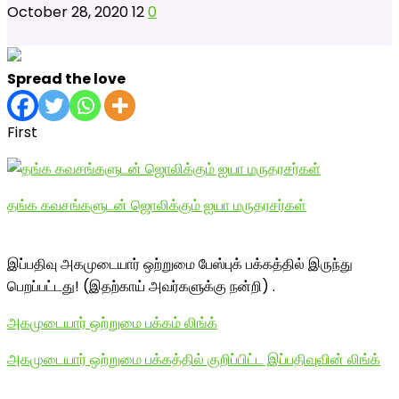
October 28, 2020
12
0
Spread the love
First
தங்க கவசங்களுடன் ஜொலிக்கும் ஐயா மருதரசர்கள்
இப்பதிவு அகமுடையார் ஒற்றுமை பேஸ்புக் பக்கத்தில் இருந்து
பெறப்பட்டது! (இதற்காய் அவர்களுக்கு நன்றி) .
அகமுடையார் ஒற்றுமை பக்கம் லிங்க்
அகமுடையார் ஒற்றுமை பக்கத்தில் குறிப்பிட்ட இப்பதிவுவின் லிங்க்