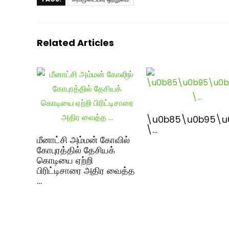
Related Articles
\u0b85\u0b95\u
\…
மீனாட்சி அம்மன் கோவில்
கோபுரத்தில் தேசியக்
கொடியை ஏற்றி
பிரிட்டிசாரை அதிர வைத்த
…