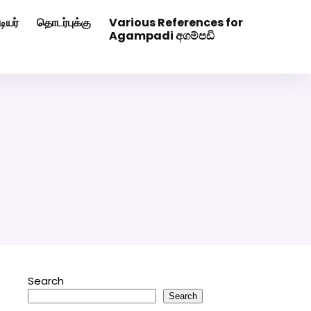
ியர்
தொடர்புக்கு
Various References for
0507629
Click Here to Download Matrimony App
Agampadi අගම්පඩි
Search
Search