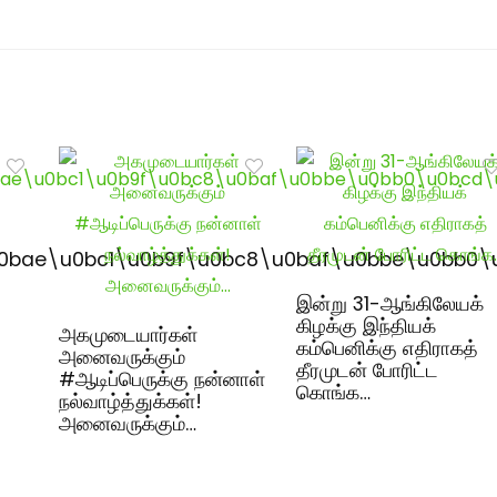
0bae\u0bc1\u0b9f\u0bc8\u0baf\u0bbe\u0bb0\
இன்று 31-ஆங்கிலேயக்
கிழக்கு இந்தியக்
அகமுடையார்கள்
கம்பெனிக்கு எதிராகத்
அனைவருக்கும்
தீரமுடன் போரிட்ட
#ஆடிப்பெருக்கு நன்னாள்
கொங்க…
நல்வாழ்த்துக்கள்!
அனைவருக்கும்…