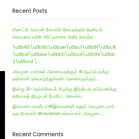
Recent Posts
மீனாட்சி அம்மன் கோவில் கோபுரத்தில் தேசியக்
கொடியை ஏற்றி பிரிட்டிசாரை அதிர வைத்த …
\u0b85\u0b95\u0bae\u0bc1\u0b9f\u0bc8
\u0baf\u0bbe\u0bb0\u0bcd\u0b95\u0bb
3\u0bcd \…
அகமுடையார்கள் அனைவருக்கும் #ஆடிப்பெருக்கு
நன்னாள் நல்வாழ்த்துக்கள்! அனைவருக்கும்…
இன்று 31-ஆங்கிலேயக் கிழக்கு இந்தியக் கம்பெனிக்கு
எதிராகத் தீரமுடன் போரிட்ட கொங்க…
இராவண மவன்டா!#இராவணன் எனும் அகமுடையார்
குல பேரரசர்! #ravanan விளம்பரம்: அகமுடை…
Recent Comments