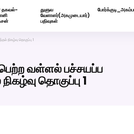
 தகவல்-
துளுவ
போர்க்குடி_அகம்பட
ெண் வீட்டாருக்கு 100% இலவச திருமண சேவை! வாட்ஸப் எண்: 720
மோனி
வேளாளர்(அகமுடையார்)
ேசன்
பதிவுகள்
தல் நிகழ்வு தொகுப்பு 1
பெற்ற வள்ளல் பச்சயப்ப
நிகழ்வு தொகுப்பு 1