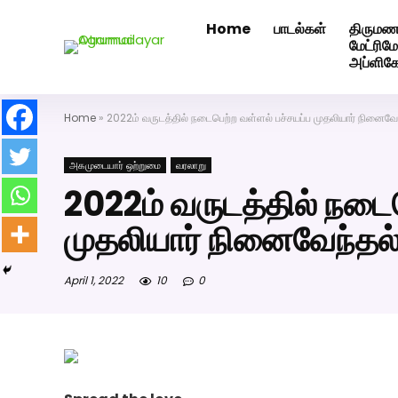
Home
பாடல்கள்
திருமண
அகமுடையார் திருமண வரன்களுக்கு அகமுடையார்மேட்ரி-ப
மேட்ரி
அப்ளிக
Home
»
2022ம் வருடத்தில் நடைபெற்ற வள்ளல் பச்சயப்ப முதலியார் நினைவேந்
அகமுடையார் ஒற்றுமை
வரலாறு
2022ம் வருடத்தில் நடை
முதலியார் நினைவேந்தல் 
April 1, 2022
10
0