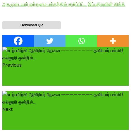
அகமுடையார் ஒற்றுமை பக்கத்தில் குறிப்பிட்ட இப்பதிவுவின் லிங்க்
Download QR
Previous
இன்று பிறந்த நாள் காணும் அன்பு அண்ணண் சமுதாயத்தின்
மீது அளவு கடந்த பற்றாளர் P.T ...
Next
மாமன்னர் மருது பாண்டியர்கள் அவர்களின் 275 ஆம்
ஆண்டு குருபூஜை விழா நிகழ்ச்சி சோ...