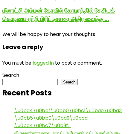
மீனாட்சி அம்மன் கோவில் கோபுரத்தில் தேசியக்
கொடியை ஏற்றி பிரிட்டிசாரை அதிர வைத்த …
We will be happy to hear your thoughts
Leave a reply
You must be
logged in
to post a comment.
Search
Search
Recent Posts
\u0ba4\u0bbf\u0bb0\u0bc1\u0bae\u0ba3
\u0bb5\u0bb0\u0ba9\u0bcd
\u0ba4\u0bc7\u0b9f…
திருவண்ணாமலை மாவட்டம் போளூர் வட்டம் கஸ்தம்பாடி