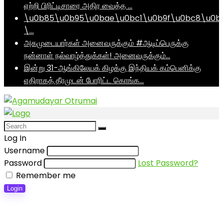
ஏற்றி பிரிட்டிசாரை அதிர வைத்த …
\u0b85\u0b95\u0bae\u0bc1\u0b9f\u0bc8\u0b
\…
அகமுடையார்கள் அனைவருக்கும் #ஆடிப்பெருக்கு
நன்னாள் நல்வாழ்த்துக்கள்! அனைவருக்கும்…
இன்று 31-ஆங்கிலேயக் கிழக்கு இந்தியக் கம்பெனிக்கு
எதிராகத் தீரமுடன் போரிட்ட கொங்க…
Log In
Username
Password
Lost Password?
Remember me
Login