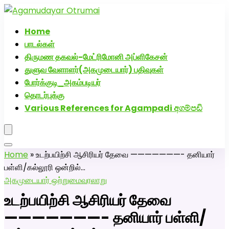
அகமுடையார் திருமண வரன்களுக்கு அகமுடையார்மேட்ரி-
பெண் வீட்டாருக்கு 100% இலவச திருமண சேவை! வாட்ஸப்
Home
எண்: 7200507629
பாடல்கள்
திருமண தகவல்-மேட்ரிமோனி அப்ளிகேசன்
துளுவ வேளாளர்(அகமுடையார்) பதிவுகள்
போர்க்குடி_அகம்படியர்
தொடர்புக்கு
Various References for Agampadi අගම්පඩි
Home
»
உடற்பயிற்சி ஆசிரியர் தேவை ———————- தனியார்
பள்ளி/கல்லூரி ஒன்றில்…
அகமுடையார் ஒற்றுமை
வரலாறு
உடற்பயிற்சி ஆசிரியர் தேவை
———————- தனியார் பள்ளி/