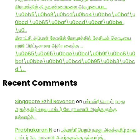
கிராமத்தில் திருவண்ணாமலை அகமுடையா…
\u0bb5\u0ba8\u0bcd\u0ba4\u0bbe\u0baf\u
0bcd \u0b85\u0baf\u0bcd\u0baf\u0bbe ,
\u0…
மீனாட்சி அம்மன் கோவில் கோபுரத்தில் தேசியக் கொடியை
ஏற்றி பிரிட்டிசாரை அதிர வைத்த …
\u0b85\u0b95\u0bae\u0bc1\u0b9f\u0bc8\u0
baf\u0bbe\u0bb0\u0bcd\u0b95\u0bb3\u0bc
d \…
Recent Comments
Singapore Ezhil Ravanan
on
பத்மஸ்ரீ பெறும் நமது
அகத்தமிழ் உறவு டாக்டர் கே. ராமசாமி அவர்களுக்கு
நல்வாழ்த்…
Prabhakaran N
on
பத்மஸ்ரீ பெறும் நமது அகத்தமிழ் உறவு
டாக்டர் கே. ராமசாமி அவர்களுக்கு நல்வாழ்த்…