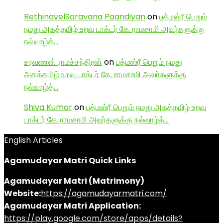
RethinavelSaravana Paandiyan
on
பத்மஸ்ரீ பெறும்
நமது அகத்தமிழ் உறவு டாக்டர் கே. ராமசாமி அவர்களுக்கு
நல்வாழ்த்…
சரவணன் ராமச்சந்திரன்
on
பத்மஸ்ரீ பெறும் நமது
அகத்தமிழ் உறவு டாக்டர் கே. ராமசாமி அவர்களுக்கு
நல்வாழ்த்…
Shiva Kumar
on
பத்மஸ்ரீ பெறும் நமது அகத்தமிழ் உறவு
டாக்டர் கே. ராமசாமி அவர்களுக்கு நல்வாழ்த்…
English Articles
Agamudayar Matri Quick Links
Agamudayar Matri (Matrimony)
Website:
https://agamudayarmatri.com/
Agamudayar Matri Application:
https://play.google.com/store/apps/details?