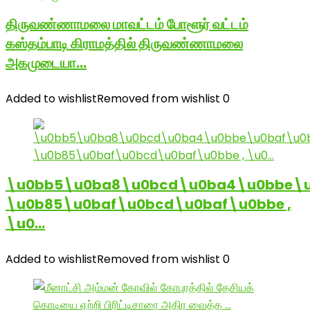
திருவண்ணாமலை மாவட்டம் போளூர் வட்டம்
கஸ்தம்பாடி கிராமத்தில் திருவண்ணாமலை
அகமுடையா…
Added to wishlist
Removed from wishlist
0
\u0bb5\u0ba8\u0bcd\u0ba4\u0bbe\u
\u0b85\u0baf\u0bcd\u0baf\u0bbe ,
\u0…
Added to wishlist
Removed from wishlist
0