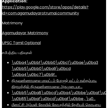
Application:
https://play.google.com/store/apps/details?
id=com.agamudayarotrumai.community
Matrimony
Agamudayar Matrimony
UPSC Tamil Optional
சமீபத்திய பதிவுகள்
\u0ba4\u0bbf\u0bb0\u0bc1\u0bae\u0ba3
\u0bb5\u0bb0\u0ba9\u0bcd
\u0ba4\u0bc7\u0b9f…
திருவண்ணாமலை மாவட்டம் போளூர் வட்டம் கஸ்தம்பாடி
கிராமத்தில் திருவண்ணாமலை அகமுடையா…
\u0bb5\u0ba8\u0bcd\u0ba4\u0bbe\u0baf\u0
\u0b85\u0baf\u0bcd\u0baf\u0bbe , \u0…
மீனாட்சி அம்மன் கோவில் கோபுரத்தில் தேசியக் கொடியை