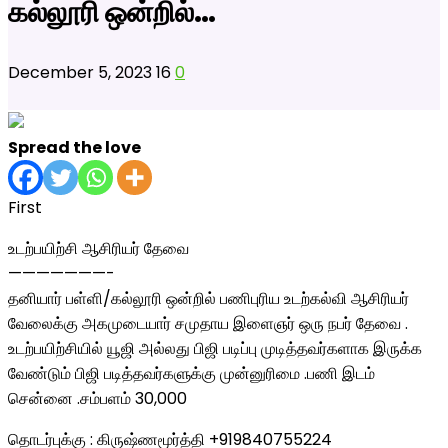
கல்லூரி ஒன்றில்…
December 5, 2023
16
0
Spread the love
First
உடற்பயிற்சி ஆசிரியர் தேவை
———————-
தனியார் பள்ளி/கல்லூரி ஒன்றில் பணிபுரிய உடற்கல்வி ஆசிரியர்
வேலைக்கு அகமுடையார் சமுதாய இளைஞர் ஒரு நபர் தேவை .
உடற்பயிற்சியில் யூஜி அல்லது பிஜி படிப்பு
முடித்தவர்களாக இருக்க
வேண்டும் பிஜி படித்தவர்களுக்கு முன்னுரிமை .பணி இடம்
சென்னை .சம்பளம் 30,000
தொடர்புக்கு : கிருஷ்ணமூர்த்தி +919840755224