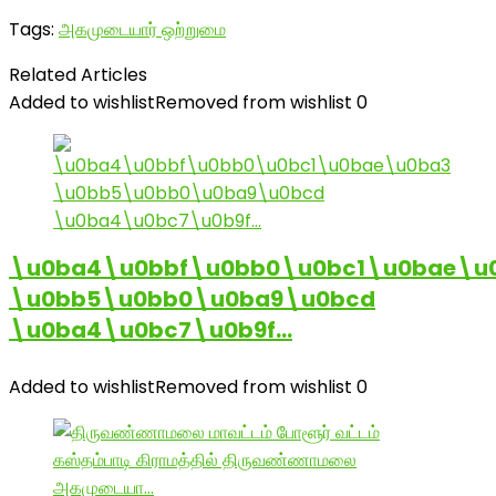
Tags:
அகமுடையார் ஒற்றுமை
Related Articles
Added to wishlist
Removed from wishlist
0
\u0ba4\u0bbf\u0bb0\u0bc1\u0bae\u
\u0bb5\u0bb0\u0ba9\u0bcd
\u0ba4\u0bc7\u0b9f…
Added to wishlist
Removed from wishlist
0