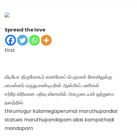
Spread the love
First
வீடியோ: திருமோகூர் காளமேகப் பெருமாள் கோவிலுக்கு
மாமன்னர் மருதுபாண்டியரின் ஆன்மீகப் பணிகள்
சற்றே விரிவான பதிவு விரைவில் அகமுடையார் ஒற்றுமை
தளத்தில்.
thirumogur kalamegaperumal maruthupandiar
statues maruthupandapam alias kampathadi
mandapam