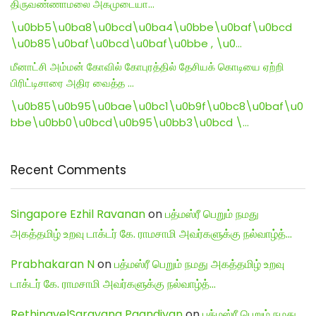
திருவண்ணாமலை அகமுடையா…
\u0bb5\u0ba8\u0bcd\u0ba4\u0bbe\u0baf\u0bcd
\u0b85\u0baf\u0bcd\u0baf\u0bbe , \u0…
மீனாட்சி அம்மன் கோவில் கோபுரத்தில் தேசியக் கொடியை ஏற்றி
பிரிட்டிசாரை அதிர வைத்த …
\u0b85\u0b95\u0bae\u0bc1\u0b9f\u0bc8\u0baf\u0
bbe\u0bb0\u0bcd\u0b95\u0bb3\u0bcd \…
Recent Comments
Singapore Ezhil Ravanan
on
பத்மஸ்ரீ பெறும் நமது
அகத்தமிழ் உறவு டாக்டர் கே. ராமசாமி அவர்களுக்கு நல்வாழ்த்…
Prabhakaran N
on
பத்மஸ்ரீ பெறும் நமது அகத்தமிழ் உறவு
டாக்டர் கே. ராமசாமி அவர்களுக்கு நல்வாழ்த்…
RethinavelSaravana Paandiyan
on
பத்மஸ்ரீ பெறும் நமது