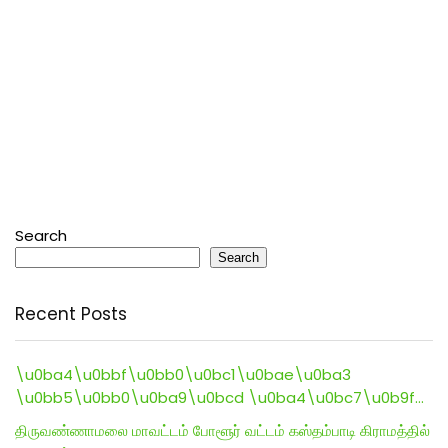
Search
Search
Recent Posts
\u0ba4\u0bbf\u0bb0\u0bc1\u0bae\u0ba3
\u0bb5\u0bb0\u0ba9\u0bcd \u0ba4\u0bc7\u0b9f…
திருவண்ணாமலை மாவட்டம் போளூர் வட்டம் கஸ்தம்பாடி கிராமத்தில்