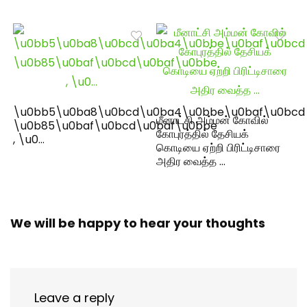
\u0bb5\u0ba8\u0bcd\u0ba4\u0bbe\u0baf\u0bcd
மீனாட்சி அம்மன் கோவில்
\u0b85\u0baf\u0bcd\u0baf\u0bbe
கோபுரத்தில் தேசியக்
, \u0…
கொடியை ஏற்றி பிரிட்டிசாரை
அதிர வைத்த …
We will be happy to hear your thoughts
Leave a reply