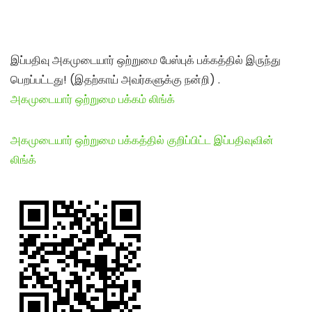
இப்பதிவு அகமுடையார் ஒற்றுமை பேஸ்புக் பக்கத்தில் இருந்து
பெறப்பட்டது! (இதற்காய் அவர்களுக்கு நன்றி) .
அகமுடையார் ஒற்றுமை பக்கம் லிங்க்
அகமுடையார் ஒற்றுமை பக்கத்தில் குறிப்பிட்ட இப்பதிவுவின்
லிங்க்