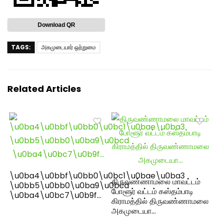
Download QR
TAGS:
அகமுடையார் ஒற்றுமை
Related Articles
\u0ba4\u0bbf\u0bb0\u0bc1\u0bae\u0ba3
திருவண்ணாமலை மாவட்டம்
\u0bb5\u0bb0\u0ba9\u0bcd
போளூர் வட்டம் கஸ்தம்பாடி
\u0ba4\u0bc7\u0b9f…
கிராமத்தில் திருவண்ணாமலை
அகமுடையா…