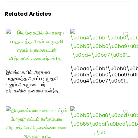
Related Articles
\u0ba4\u0bbf\u0bb0\u0b
இலங்கையில் அரசரை
\u0bb5\u0bb0\u0ba9\u0
பாதுகாத்த அகம்படி முதலி
\u0ba4\u0bc7\u0b9f…
எனும் அகமுடையார்
வீரர்களின் தலைவர்கள்(த…