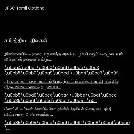
UPSC Tamil Optional
சமீபத்திய பதிவுகள்
இலங்கையில் அரசரை பாதுகாத்த அகம்படி முதலி எனும் அகமுடையார்
வீரர்களின் தலைவர்கள்(த…
\u0ba4\u0bbf\u0bb0\u0bc1\u0bae\u0ba3
\u0bb5\u0bb0\u0ba9\u0bcd \u0ba4\u0bc7\u0b9f…
திருவண்ணாமலை மாவட்டம் போளூர் வட்டம் கஸ்தம்பாடி கிராமத்தில்
திருவண்ணாமலை அகமுடையா…
\u0bb5\u0ba8\u0bcd\u0ba4\u0bbe\u0baf\u0bcd
\u0b85\u0baf\u0bcd\u0baf\u0bbe , \u0…
மீனாட்சி அம்மன் கோவில் கோபுரத்தில் தேசியக் கொடியை ஏற்றி
பிரிட்டிசாரை அதிர வைத்த …
\u0b85\u0b95\u0bae\u0bc1\u0b9f\u0bc8\u0baf\u0bbe\
\…