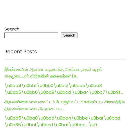
Search
Search
Recent Posts
இலங்கையில் அரசரை பாதுகாத்த அகம்படி முதலி எனும்
அகமுடையார் வீரர்களின் தலைவர்கள்(த…
\u0ba4\u0bbf\u0bb0\u0bc1\u0bae\u0ba3
\u0bb5\u0bb0\u0ba9\u0bcd \u0ba4\u0bc7\u0b9f…
திருவண்ணாமலை மாவட்டம் போளூர் வட்டம் கஸ்தம்பாடி கிராமத்தில்
திருவண்ணாமலை அகமுடையா…
\u0bb5\u0ba8\u0bcd\u0ba4\u0bbe\u0baf\u0bcd
\u0b85\u0baf\u0bcd\u0baf\u0bbe , \u0…