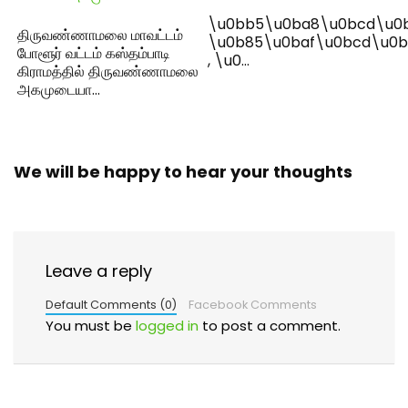
\u0bb5\u0ba8\u0bcd\u0
திருவண்ணாமலை மாவட்டம்
\u0b85\u0baf\u0bcd\u0b
போளூர் வட்டம் கஸ்தம்பாடி
, \u0…
கிராமத்தில் திருவண்ணாமலை
அகமுடையா…
We will be happy to hear your thoughts
Leave a reply
Default Comments (0)
Facebook Comments
You must be
logged in
to post a comment.