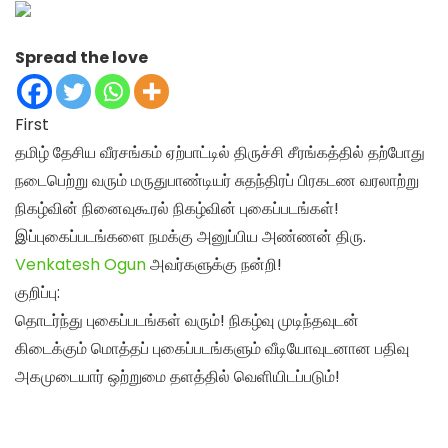
Spread the love
First
தமிழ் தேசிய வீரசங்கம் ஏற்பாட்டில் திருச்சி சீரங்கத்தில் தற்போது
நடைபெற்று வரும் மருதுபாண்டியர் சுதந்திரப் பிரகடண வரலாற்று
நிகழ்வின் நினைவுகூரல் நிகழ்வின் புகைப்படங்கள்!
இப்புகைப்படங்களை நமக்கு அனுப்பிய அண்ணன்
திரு.
Venkatesh Ogun
அவர்களுக்கு நன்றி!
குறிப்பு:
தொடர்ந்து புகைப்படங்கள் வரும்! நிகழ்வு முடிந்தவுடன்
கிடைக்கும் மொத்தப் புகைப்படங்களும் வீடியோவுடனான பதிவு
அகமுடையார் ஒற்றுமை தளத்தில் வெளியிடப்படும்!