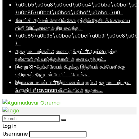
\u0bb5\u0ba8\u0bcd\u0ba4\u0bbe\u0baf\u0
\u0b85\u0baf\u0bcd\u0baf\u0bbe , \u0…
மீனாட்சி அம்மன் கோவில் கோபுரத்தில் தேசியக் கொடியை
ஏற்றி பிரிட்டிசாரை அதிர வைத்த …
\u0b85\u0b95\u0bae\u0bc1\u0b9f\u0bc8\u0b
\…
அகமுடையார்கள் அனைவருக்கும் #ஆடிப்பெருக்கு
நன்னாள் நல்வாழ்த்துக்கள்! அனைவருக்கும்…
இன்று 31-ஆங்கிலேயக் கிழக்கு இந்தியக் கம்பெனிக்கு
எதிராகத் தீரமுடன் போரிட்ட கொங்க…
இராவண மவன்டா!#இராவணன் எனும் அகமுடையார் குல
பேரரசர்! #ravanan விளம்பரம்: அகமுடை…
Log In
Username