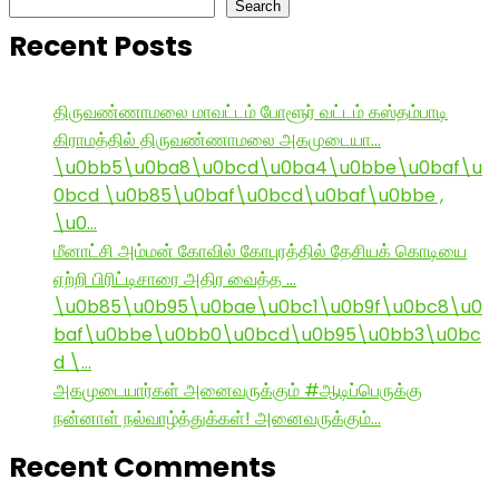
Search
Recent Posts
திருவண்ணாமலை மாவட்டம் போளூர் வட்டம் கஸ்தம்பாடி
கிராமத்தில் திருவண்ணாமலை அகமுடையா…
\u0bb5\u0ba8\u0bcd\u0ba4\u0bbe\u0baf\u
0bcd \u0b85\u0baf\u0bcd\u0baf\u0bbe ,
\u0…
மீனாட்சி அம்மன் கோவில் கோபுரத்தில் தேசியக் கொடியை
ஏற்றி பிரிட்டிசாரை அதிர வைத்த …
\u0b85\u0b95\u0bae\u0bc1\u0b9f\u0bc8\u0
baf\u0bbe\u0bb0\u0bcd\u0b95\u0bb3\u0bc
d \…
அகமுடையார்கள் அனைவருக்கும் #ஆடிப்பெருக்கு
நன்னாள் நல்வாழ்த்துக்கள்! அனைவருக்கும்…
Recent Comments