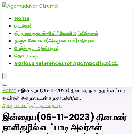
அகமுடையார் திருமண வரன்களுக்கு அகமுடையார்மேட்ரி-பெண்
திருமண சேவை! வாட்ஸப் எண்: 72005
Home
பாடல்கள்
திருமண தகவல்-மேட்ரிமோனி அப்ளிகேசன்
துளுவ வேளாளர்(அகமுடையார்) பதிவுகள்
போர்க்குடி_அகம்படியர்
தொடர்புக்கு
Various References for Agampadi අගම්පඩි
Home
»
இன்றைய(06-11-2023) தினமலர் நாளிதழில் எடப்பாடி
அவர்கள் அகமுடையார் சமுதாயத்திற்க…
அகமுடையார் ஒற்றுமை
வரலாறு
இன்றைய(06-11-2023) தினமலர்
நாளிதழில் எடப்பாடி அவர்கள்