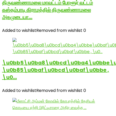
திருவண்ணாமலை மாவட்டம் போளூர் வட்டம்
கஸ்தம்பாடி கிராமத்தில் திருவண்ணாமலை
அகமுடையா…
Added to wishlist
Removed from wishlist
0
\u0bb5\u0ba8\u0bcd\u0ba4\u0bbe\u
\u0b85\u0baf\u0bcd\u0baf\u0bbe ,
\u0…
Added to wishlist
Removed from wishlist
0