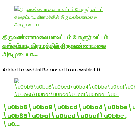
திருவண்ணாமலை மாவட்டம் போளூர் வட்டம்
கஸ்தம்பாடி கிராமத்தில் திருவண்ணாமலை
அகமுடையா…
Added to wishlist
Removed from wishlist
0
\u0bb5\u0ba8\u0bcd\u0ba4\u0bbe\u
\u0b85\u0baf\u0bcd\u0baf\u0bbe ,
\u0…