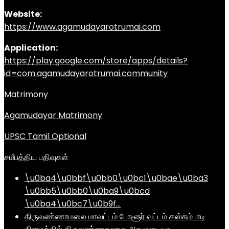
Website:
https://www.agamudayarotrumai.com
Application:
https://play.google.com/store/apps/details?
id=com.agamudayarotrumai.community
Matrimony
Agamudayar Matrimony
UPSC Tamil Optional
சமீபத்திய பதிவுகள்
\u0ba4\u0bbf\u0bb0\u0bc1\u0bae\u0ba3
\u0bb5\u0bb0\u0ba9\u0bcd
\u0ba4\u0bc7\u0b9f…
திருவண்ணாமலை மாவட்டம் போளூர் வட்டம் கஸ்தம்பாடி