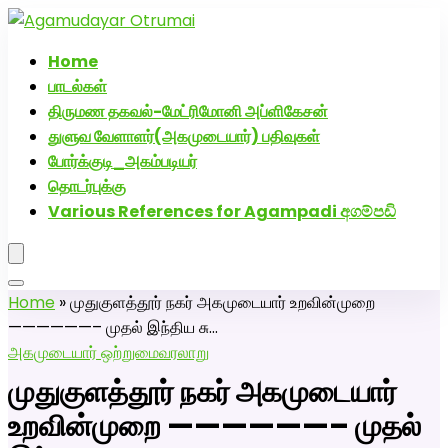
அகமுடையார் திருமண வரன்களுக்கு அகமுடையார்மேட்ரி-
பெண் வீட்டாருக்கு 100% இலவச திருமண சேவை! வாட்ஸப்
Home
எண்: 7200507629
பாடல்கள்
திருமண தகவல்-மேட்ரிமோனி அப்ளிகேசன்
துளுவ வேளாளர்(அகமுடையார்) பதிவுகள்
போர்க்குடி_அகம்படியர்
தொடர்புக்கு
Various References for Agampadi අගම්පඩි
Home
»
முதுகுளத்தூர் நகர் அகமுடையார் உறவின்முறை
——————– முதல் இந்திய சு…
அகமுடையார் ஒற்றுமை
வரலாறு
முதுகுளத்தூர் நகர் அகமுடையார்
உறவின்முறை ——————– முதல்