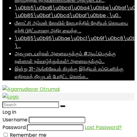
கிராமத்தில் திருவண்ணாமலை அகமுடையா…
\u0bb5\u0ba8\u0bcd\u0ba4\u0bbe\u0baf\u0
\u0b85\u0baf\u0bcd\u0baf\u0bbe , \u0…
மீனாட்சி அம்மன் கோவில் கோபுரத்தில் தேசியக் கொடியை
ஏற்றி பிரிட்டிசாரை அதிர வைத்த …
\u0b85\u0b95\u0bae\u0bc1\u0b9f\u0bc8\u0b
\…
அகமுடையார்கள் அனைவருக்கும் #ஆடிப்பெருக்கு
நன்னாள் நல்வாழ்த்துக்கள்! அனைவருக்கும்…
இன்று 31-ஆங்கிலேயக் கிழக்கு இந்தியக் கம்பெனிக்கு
எதிராகத் தீரமுடன் போரிட்ட கொங்க…
Log In
Username
Password
Lost Password?
Remember me