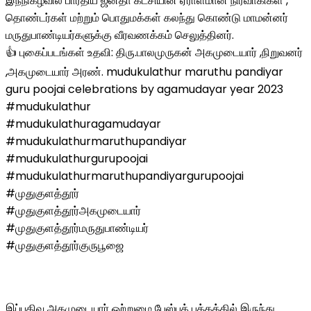
இந்நிகழ்வில் பாரதிய ஜனதா கட்சியின் ஏராளமான நிர்வாகிகள் ,
தொண்டர்கள் மற்றும் பொதுமக்கள் கலந்து கொண்டு மாமன்னர்
மருதுபாண்டியர்களுக்கு வீரவணக்கம் செலுத்தினர்.
👍 புகைப்படங்கள் உதவி: திரு.பாலமுருகன் அகமுடையார் ,நிறுவனர்
,அகமுடையார் அரண். mudukulathur maruthu pandiyar
guru poojai celebrations by agamudayar year 2023
#mudukulathur
#mudukulathuragamudayar
#mudukulathurmaruthupandiyar
#mudukulathurgurupoojai
#mudukulathurmaruthupandiyargurupoojai
#முதுகுளத்தூர்
#முதுகுளத்தூர்அகமுடையார்
#முதுகுளத்தூர்மருதுபாண்டியர்
#முதுகுளத்தூர்குருபூஜை
இப்பதிவு அகமுடையார் ஒற்றுமை பேஸ்புக் பக்கத்தில் இருந்து