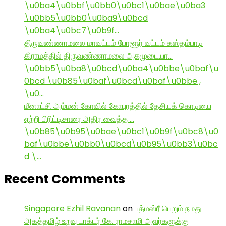
\u0ba4\u0bbf\u0bb0\u0bc1\u0bae\u0ba3
\u0bb5\u0bb0\u0ba9\u0bcd
\u0ba4\u0bc7\u0b9f…
திருவண்ணாமலை மாவட்டம் போளூர் வட்டம் கஸ்தம்பாடி
கிராமத்தில் திருவண்ணாமலை அகமுடையா…
\u0bb5\u0ba8\u0bcd\u0ba4\u0bbe\u0baf\u
0bcd \u0b85\u0baf\u0bcd\u0baf\u0bbe ,
\u0…
மீனாட்சி அம்மன் கோவில் கோபுரத்தில் தேசியக் கொடியை
ஏற்றி பிரிட்டிசாரை அதிர வைத்த …
\u0b85\u0b95\u0bae\u0bc1\u0b9f\u0bc8\u0
baf\u0bbe\u0bb0\u0bcd\u0b95\u0bb3\u0bc
d \…
Recent Comments
Singapore Ezhil Ravanan
on
பத்மஸ்ரீ பெறும் நமது
அகத்தமிழ் உறவு டாக்டர் கே. ராமசாமி அவர்களுக்கு