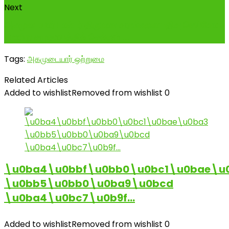
Next
அகமுடையார் டாக்டர் திருமண வரன்களை பதிவு செய்வோம்
-மாற்று சமுதாயத்தில் செல்லும் ...
Tags:
அகமுடையார் ஒற்றுமை
Related Articles
Added to wishlist
Removed from wishlist
0
\u0ba4\u0bbf\u0bb0\u0bc1\u0bae\u
\u0bb5\u0bb0\u0ba9\u0bcd
\u0ba4\u0bc7\u0b9f…
Added to wishlist
Removed from wishlist
0