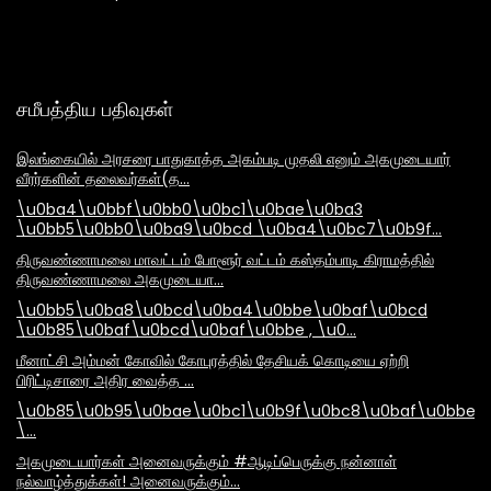
சமீபத்திய பதிவுகள்
இலங்கையில் அரசரை பாதுகாத்த அகம்படி முதலி எனும் அகமுடையார்
வீரர்களின் தலைவர்கள்(த…
\u0ba4\u0bbf\u0bb0\u0bc1\u0bae\u0ba3
\u0bb5\u0bb0\u0ba9\u0bcd \u0ba4\u0bc7\u0b9f…
திருவண்ணாமலை மாவட்டம் போளூர் வட்டம் கஸ்தம்பாடி கிராமத்தில்
திருவண்ணாமலை அகமுடையா…
\u0bb5\u0ba8\u0bcd\u0ba4\u0bbe\u0baf\u0bcd
\u0b85\u0baf\u0bcd\u0baf\u0bbe , \u0…
மீனாட்சி அம்மன் கோவில் கோபுரத்தில் தேசியக் கொடியை ஏற்றி
பிரிட்டிசாரை அதிர வைத்த …
\u0b85\u0b95\u0bae\u0bc1\u0b9f\u0bc8\u0baf\u0bbe\
\…
அகமுடையார்கள் அனைவருக்கும் #ஆடிப்பெருக்கு நன்னாள்
நல்வாழ்த்துக்கள்! அனைவருக்கும்…