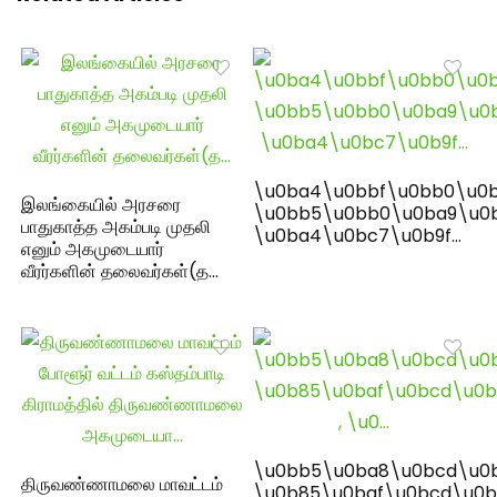
\u0ba4\u0bbf\u0bb0\u0b
இலங்கையில் அரசரை
\u0bb5\u0bb0\u0ba9\u0
பாதுகாத்த அகம்படி முதலி
\u0ba4\u0bc7\u0b9f…
எனும் அகமுடையார்
வீரர்களின் தலைவர்கள்(த…
\u0bb5\u0ba8\u0bcd\u0
திருவண்ணாமலை மாவட்டம்
\u0b85\u0baf\u0bcd\u0b