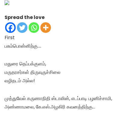
Spread the love
First
பசும்பொன்னிற்கு….
மதுரை தெப்பக்குளம்,
மருதரசர்கள் திருவுருச்சிலை
வழிதடம் அல்ல!
முத்துவேல் கருணாநிதி ஸ்டாலின், எடப்பாடி பழனிச்சாமி,
அண்ணாமலை, கே.எஸ்.அழகிரி கவனத்திற்கு…