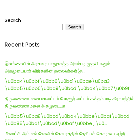
Search
Search
Recent Posts
இலங்கையில் அரசரை பாதுகாத்த அகம்படி முதலி எனும்
அகமுடையார் வீரர்களின் தலைவர்கள்(த…
\u0ba4\u0bbf\u0bb0\u0bc1\u0bae\u0ba3
\u0bb5\u0bb0\u0ba9\u0bcd \u0ba4\u0bc7\u0b9f…
திருவண்ணாமலை மாவட்டம் போளூர் வட்டம் கஸ்தம்பாடி கிராமத்தில்
திருவண்ணாமலை அகமுடையா…
\u0bb5\u0ba8\u0bcd\u0ba4\u0bbe\u0baf\u0bcd
\u0b85\u0baf\u0bcd\u0baf\u0bbe , \u0…
மீனாட்சி அம்மன் கோவில் கோபுரத்தில் தேசியக் கொடியை ஏற்றி