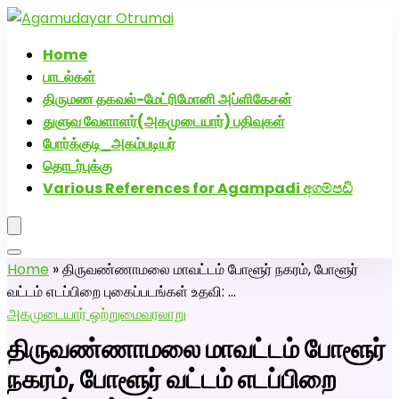
அகமுடையார் திருமண வரன்களுக்கு அகமுடையார்மேட்ரி-
பெண் வீட்டாருக்கு 100% இலவச திருமண சேவை! வாட்ஸப்
Home
எண்: 7200507629
பாடல்கள்
திருமண தகவல்-மேட்ரிமோனி அப்ளிகேசன்
துளுவ வேளாளர்(அகமுடையார்) பதிவுகள்
போர்க்குடி_அகம்படியர்
தொடர்புக்கு
Various References for Agampadi අගම්පඩි
Home
»
திருவண்ணாமலை மாவட்டம் போளூர் நகரம், போளூர்
வட்டம் எடப்பிறை புகைப்படங்கள் உதவி: …
அகமுடையார் ஒற்றுமை
வரலாறு
திருவண்ணாமலை மாவட்டம் போளூர்
நகரம், போளூர் வட்டம் எடப்பிறை