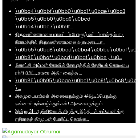
\u0ba4\u0bbf\u0bb0\u0bc1\u0bae\u0ba3
\u0bb5\u0bb0\u0ba9\u0bcd
\u0ba4\u0bc7\u0b9f…
திருவண்ணாமலை மாவட்டம் போளூர் வட்டம் கஸ்தம்பாடி
கிராமத்தில் திருவண்ணாமலை அகமுடையா…
\u0bb5\u0ba8\u0bcd\u0ba4\u0bbe\u0baf\u0
\u0b85\u0baf\u0bcd\u0baf\u0bbe , \u0…
மீனாட்சி அம்மன் கோவில் கோபுரத்தில் தேசியக் கொடியை
ஏற்றி பிரிட்டிசாரை அதிர வைத்த …
\u0b85\u0b95\u0bae\u0bc1\u0b9f\u0bc8\u0b
\…
அகமுடையார்கள் அனைவருக்கும் #ஆடிப்பெருக்கு
நன்னாள் நல்வாழ்த்துக்கள்! அனைவருக்கும்…
இன்று 31-ஆங்கிலேயக் கிழக்கு இந்தியக் கம்பெனிக்கு
எதிராகத் தீரமுடன் போரிட்ட கொங்க…