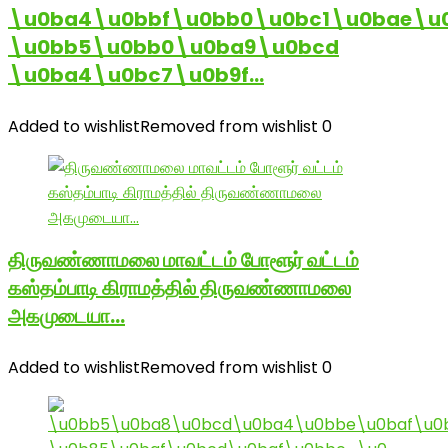
\u0ba4\u0bbf\u0bb0\u0bc1\u0bae\u
\u0bb5\u0bb0\u0ba9\u0bcd
\u0ba4\u0bc7\u0b9f…
Added to wishlist
Removed from wishlist
0
திருவண்ணாமலை மாவட்டம் போளூர் வட்டம்
கஸ்தம்பாடி கிராமத்தில் திருவண்ணாமலை
அகமுடையா…
Added to wishlist
Removed from wishlist
0