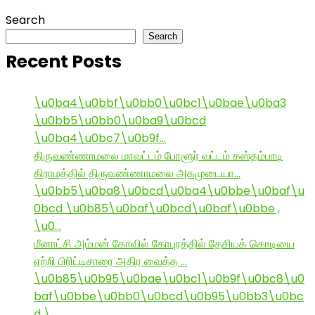
Search
Search
Recent Posts
\u0ba4\u0bbf\u0bb0\u0bc1\u0bae\u0ba3
\u0bb5\u0bb0\u0ba9\u0bcd
\u0ba4\u0bc7\u0b9f…
திருவண்ணாமலை மாவட்டம் போளூர் வட்டம் கஸ்தம்பாடி
கிராமத்தில் திருவண்ணாமலை அகமுடையா…
\u0bb5\u0ba8\u0bcd\u0ba4\u0bbe\u0baf\u
0bcd \u0b85\u0baf\u0bcd\u0baf\u0bbe ,
\u0…
மீனாட்சி அம்மன் கோவில் கோபுரத்தில் தேசியக் கொடியை
ஏற்றி பிரிட்டிசாரை அதிர வைத்த …
\u0b85\u0b95\u0bae\u0bc1\u0b9f\u0bc8\u0
baf\u0bbe\u0bb0\u0bcd\u0b95\u0bb3\u0bc
d \…