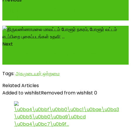
இன்று ராஜ மன்னார்குடி யில் எமது முப்பாட்டன்கள் தரிசனம்
டெல்டா மண்டல மருதுசேனை...
Next
அகமுடையார் சங்கம் திருவண்ணாமலை மாவட்டம்
தண்டராம்பட்டு ஒன்றியம் Girls speach a...
Tags:
அகமுடையார் ஒற்றுமை
Related Articles
Added to wishlist
Removed from wishlist
0