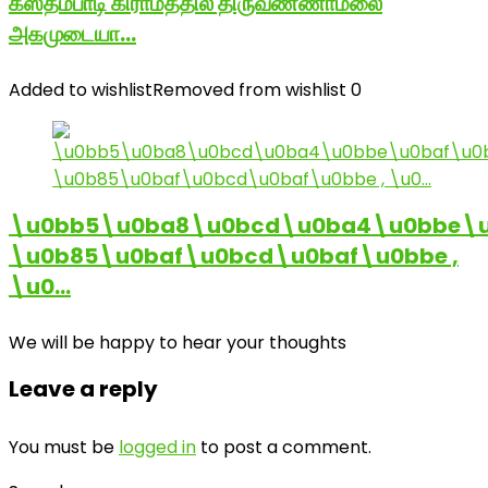
கஸ்தம்பாடி கிராமத்தில் திருவண்ணாமலை
அகமுடையா…
Added to wishlist
Removed from wishlist
0
\u0bb5\u0ba8\u0bcd\u0ba4\u0bbe\u
\u0b85\u0baf\u0bcd\u0baf\u0bbe ,
\u0…
We will be happy to hear your thoughts
Leave a reply
You must be
logged in
to post a comment.