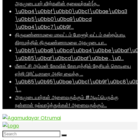
அகமுடையார் வீரர்களின் தலைவர்கள்(த…
\u0ba4\u0bbf\u0bb0\u0bc1\u0bae\u0ba3
\u0bb5\u0bb0\u0ba9\u0bcd
\u0ba4\u0bc7\u0b9f…
திருவண்ணாமலை மாவட்டம் போளூர் வட்டம் கஸ்தம்பாடி
கிராமத்தில் திருவண்ணாமலை அகமுடையா…
\u0bb5\u0ba8\u0bcd\u0ba4\u0bbe\u0baf\u0
\u0b85\u0baf\u0bcd\u0baf\u0bbe , \u0…
மீனாட்சி அம்மன் கோவில் கோபுரத்தில் தேசியக் கொடியை
ஏற்றி பிரிட்டிசாரை அதிர வைத்த …
\u0b85\u0b95\u0bae\u0bc1\u0b9f\u0bc8\u0b
\…
அகமுடையார்கள் அனைவருக்கும் #ஆடிப்பெருக்கு
நன்னாள் நல்வாழ்த்துக்கள்! அனைவருக்கும்…