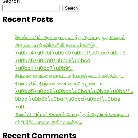
Search
Search
Recent Posts
இலங்கையில் அரசரை பாதுகாத்த அகம்படி முதலி எனும்
அகமுடையார் வீரர்களின் தலைவர்கள்(த…
\u0ba4\u0bbf\u0bb0\u0bc1\u0bae\u0ba3
\u0bb5\u0bb0\u0ba9\u0bcd
\u0ba4\u0bc7\u0b9f…
திருவண்ணாமலை மாவட்டம் போளூர் வட்டம் கஸ்தம்பாடி
கிராமத்தில் திருவண்ணாமலை அகமுடையா…
\u0bb5\u0ba8\u0bcd\u0ba4\u0bbe\u0baf\u
0bcd \u0b85\u0baf\u0bcd\u0baf\u0bbe ,
\u0…
மீனாட்சி அம்மன் கோவில் கோபுரத்தில் தேசியக் கொடியை
ஏற்றி பிரிட்டிசாரை அதிர வைத்த …
Recent Comments