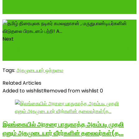
அக்டோபர் 24 27 #மாமன்னர்கள் #மருது_பாண்டியர்கள்
குருபூஜை திருவிழா #திருத்...
Next
தமிழ் திரையுலக நடிகர் கமலஹாசன் , மருதுபாண்டியர்களின்
விடுதலை பிரகடனம் பற்றி! A...
Tags:
அகமுடையார் ஒற்றுமை
Related Articles
Added to wishlist
Removed from wishlist
0
இலங்கையில் அரசரை பாதுகாத்த அகம்படி முதலி
எனும் அகமுடையார் வீரர்களின் தலைவர்கள்(த…