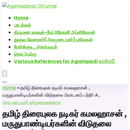
அகமுடையார் திருமண வரன்களுக்கு அகமுடையார்மேட்ரி-
பெண் வீட்டாருக்கு 100% இலவச திருமண சேவை! வாட்ஸப்
Home
எண்: 7200507629
பாடல்கள்
திருமண தகவல்-மேட்ரிமோனி அப்ளிகேசன்
துளுவ வேளாளர்(அகமுடையார்) பதிவுகள்
போர்க்குடி_அகம்படியர்
தொடர்புக்கு
Various References for Agampadi අගම්පඩි
Home
»
தமிழ் திரையுலக நடிகர் கமலஹாசன் ,
மருதுபாண்டியர்களின் விடுதலை பிரகடனம் பற்றி! A…
அகமுடையார் ஒற்றுமை
வரலாறு
தமிழ் திரையுலக நடிகர் கமலஹாசன் ,
மருதுபாண்டியர்களின் விடுதலை