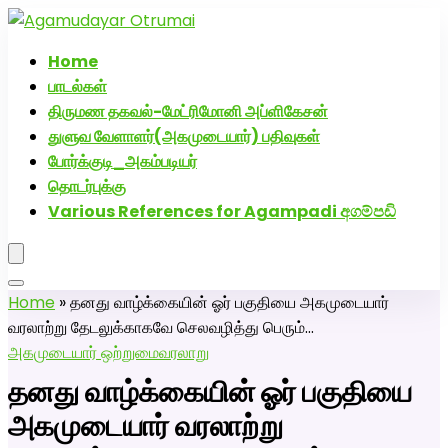
அகமுடையார் திருமண வரன்களுக்கு அகமுடையார்மேட்ரி-பெண்
திருமண சேவை! வாட்ஸப் எண்: 72005
Home
பாடல்கள்
திருமண தகவல்-மேட்ரிமோனி அப்ளிகேசன்
துளுவ வேளாளர்(அகமுடையார்) பதிவுகள்
போர்க்குடி_அகம்படியர்
தொடர்புக்கு
Various References for Agampadi අගම්පඩි
Home
»
தனது வாழ்க்கையின் ஓர் பகுதியை அகமுடையார்
வரலாற்று தேடலுக்காகவே செலவழித்து பெரும்…
அகமுடையார் ஒற்றுமை
வரலாறு
தனது வாழ்க்கையின் ஓர் பகுதியை
அகமுடையார் வரலாற்று