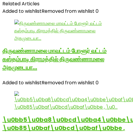
Related Articles
Added to wishlist
Removed from wishlist
0
திருவண்ணாமலை மாவட்டம் போளூர் வட்டம்
கஸ்தம்பாடி கிராமத்தில் திருவண்ணாமலை
அகமுடையா…
Added to wishlist
Removed from wishlist
0
\u0bb5\u0ba8\u0bcd\u0ba4\u0bbe\u
\u0b85\u0baf\u0bcd\u0baf\u0bbe ,