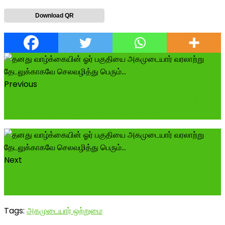
Download QR
Previous
அண்ணா பல்கலைக் கழகம் சார்பில் 6 மாத இலவச ஏசி
மெக்கானிக் பயிற்சி சென்னையில்.தேவைப...
Next
தனது வாழ்க்கையின் ஓர் பகுதியை அகமுடையார் வரலாற்று
தேடலுக்காகவே செலவழித்து பெரும்...
Tags:
அகமுடையார் ஒற்றுமை