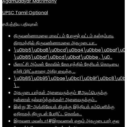
Agamudayar Matrimony
UPSC Tamil Optional
சமீபத்திய பதிவுகள்
திருவண்ணாமலை மாவட்டம் போளூர் வட்டம் கஸ்தம்பாடி
கிராமத்தில் திருவண்ணாமலை அகமுடையா…
\u0bb5\u0ba8\u0bcd\u0ba4\u0bbe\u0baf\u0
\u0b85\u0baf\u0bcd\u0baf\u0bbe , \u0…
மீனாட்சி அம்மன் கோவில் கோபுரத்தில் தேசியக் கொடியை
ஏற்றி பிரிட்டிசாரை அதிர வைத்த …
\u0b85\u0b95\u0bae\u0bc1\u0b9f\u0bc8\u0b
\…
அகமுடையார்கள் அனைவருக்கும் #ஆடிப்பெருக்கு
நன்னாள் நல்வாழ்த்துக்கள்! அனைவருக்கும்…
இன்று 31-ஆங்கிலேயக் கிழக்கு இந்தியக் கம்பெனிக்கு
எதிராகத் தீரமுடன் போரிட்ட கொங்க…
இராவண மவன்டா!#இராவணன் எனும் அகமுடையார் குல