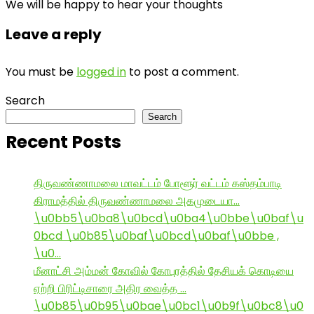
We will be happy to hear your thoughts
Leave a reply
You must be
logged in
to post a comment.
Search
Search
Recent Posts
திருவண்ணாமலை மாவட்டம் போளூர் வட்டம் கஸ்தம்பாடி
கிராமத்தில் திருவண்ணாமலை அகமுடையா…
\u0bb5\u0ba8\u0bcd\u0ba4\u0bbe\u0baf\u
0bcd \u0b85\u0baf\u0bcd\u0baf\u0bbe ,
\u0…
மீனாட்சி அம்மன் கோவில் கோபுரத்தில் தேசியக் கொடியை
ஏற்றி பிரிட்டிசாரை அதிர வைத்த …
\u0b85\u0b95\u0bae\u0bc1\u0b9f\u0bc8\u0