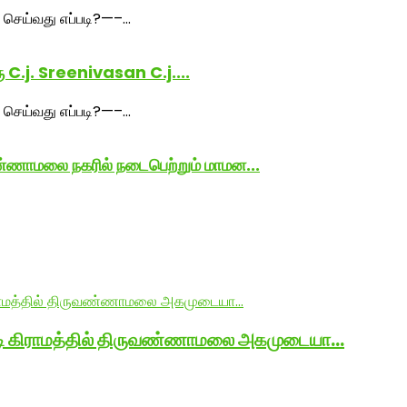
ு C.j. Sreenivasan C.j....
்ணாமலை நகரில் நடைபெற்றும் மாமன...
ாடி கிராமத்தில் திருவண்ணாமலை அகமுடையா…