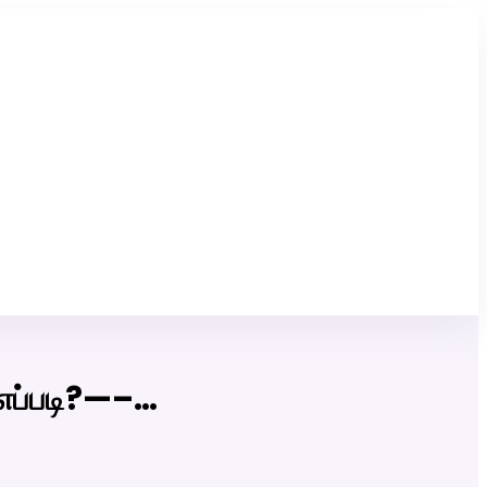
Click Here to Download Matrimony App
 எப்படி?—–…