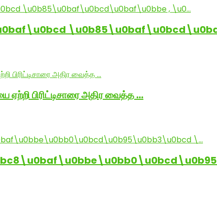
baf\u0bcd \u0b85\u0baf\u0bcd\u0baf
ை ஏற்றி பிரிட்டிசாரை அதிர வைத்த …
0bc8\u0baf\u0bbe\u0bb0\u0bcd\u0b95