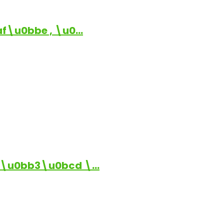
\u0bbe , \u0…
\u0bb3\u0bcd \…