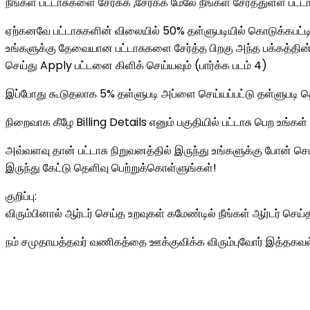
நீங்கள் பட்டாசுகளை சேர்க்க ,சேர்க்க மேலே நீங்கள் சேர்த்துள்ள பட
ஏற்கனவே பட்டாசுகளின் விலையில் 50% தள்ளுபடியில் கொடுக்கபட்டிர
உங்களுக்கு தேவையான பட்டாசுகளை சேர்த்த பிறகு அந்த பக்கத்தின
செய்து Apply பட்டனை கிளிக் செய்யவும் (பார்க்க படம் 4)
இப்போது கூடுதலாக 5% தள்ளுபடி அப்ளை செய்யப்பட்டு தள்ளுபடி த
நிறைவாக கீழே Billing Details எனும் பகுதியில் பட்டாசு பெற உங்
அவ்வளவு தான் பட்டாசு நிறுவனத்தில் இருந்து உங்களுக்கு போன் செ
இருந்து கேட்டு தெளிவு பெற்றுக்கொள்ளுங்கள்!
குறிப்பு:
விரும்பினால் ஆர்டர் செய்த உறவுகள் கமேண்டில் நீங்கள் ஆர்டர் செய
நம் சமுதாயத்தவர் வணிகத்தை ஊக்குவிக்க விரும்புவோர் இத்தகவல்களை 