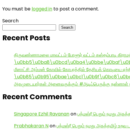
You must be
logged in
to post a comment.
Search
Search
Recent Posts
திருவண்ணாமலை மாவட்டம் போளூர் வட்டம் கஸ்தம்பாடி கி
\u0bb5\u0ba8\u0bcd\u0ba4\u0bbe\u0baf\u0bc
மீனாட்சி அம்மன் கோவில் கோபுரத்தில் தேசியக் கொடியை ஏற்ற
\u0b85\u0b95\u0bae\u0bc1\u0b9f\u0bc8\u0b
அகமுடையார்கள் அனைவருக்கும் #ஆடிப்பெருக்கு நன்னாள் ந
Recent Comments
Singapore Ezhil Ravanan
on
பத்மஸ்ரீ பெறும் நமது அகத்த
Prabhakaran N
on
பத்மஸ்ரீ பெறும் நமது அகத்தமிழ் உறவு 