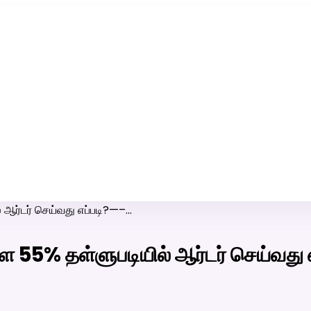
ரி-பெண் வீட்டாருக்கு 100% இலவச திருமண சேவை! வாட்ஸப் எண்:
7200507629
 ஆர்டர் செய்வது எப்படி?—–…
ை 55% தள்ளுபடியில் ஆர்டர் செய்வது