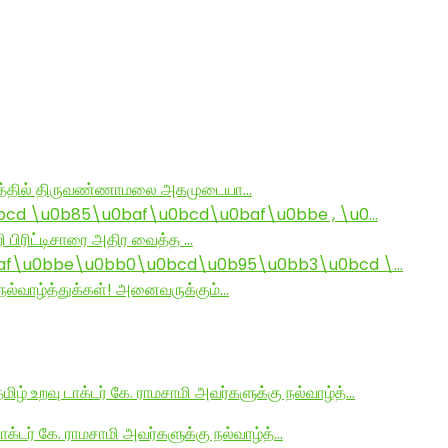
ராமத்தில் திருவண்ணாமலை அகமுடையா…
d \u0b85\u0baf\u0bcd\u0baf\u0bbe , \u0…
ி பிரிட்டிசாரை அதிர வைத்த …
af\u0bbe\u0bb0\u0bcd\u0b95\u0bb3\u0bcd \…
ல்வாழ்த்துக்கள்! அனைவருக்கும்…
மிழ் உறவு டாக்டர் கே. ராமசாமி அவர்களுக்கு நல்வாழ்த்…
டாக்டர் கே. ராமசாமி அவர்களுக்கு நல்வாழ்த்…