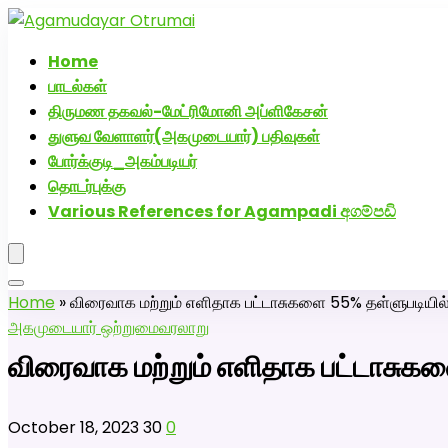
அகமுடையார் திருமண வரன்களுக்கு அகமுடையார்மேட்
Home
பாடல்கள்
திருமண தகவல்-மேட்ரிமோனி அப்ளிகேசன்
துளுவ வேளாளர்(அகமுடையார்) பதிவுகள்
போர்க்குடி_அகம்படியர்
தொடர்புக்கு
Various References for Agampadi අගම්පඩි
Home
»
விரைவாக மற்றும் எளிதாக பட்டாசுகளை 55% தள்ளுபடியில்
அகமுடையார் ஒற்றுமை
வரலாறு
விரைவாக மற்றும் எளிதாக பட்டாசுகள
October 18, 2023
30
0