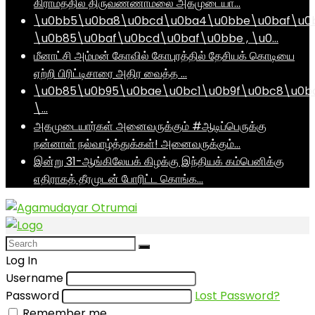
கிராமத்தில் திருவண்ணாமலை அகமுடையா…
\u0bb5\u0ba8\u0bcd\u0ba4\u0bbe\u0baf\u0
\u0b85\u0baf\u0bcd\u0baf\u0bbe , \u0…
மீனாட்சி அம்மன் கோவில் கோபுரத்தில் தேசியக் கொடியை
ஏற்றி பிரிட்டிசாரை அதிர வைத்த …
\u0b85\u0b95\u0bae\u0bc1\u0b9f\u0bc8\u0b
\…
அகமுடையார்கள் அனைவருக்கும் #ஆடிப்பெருக்கு
நன்னாள் நல்வாழ்த்துக்கள்! அனைவருக்கும்…
இன்று 31-ஆங்கிலேயக் கிழக்கு இந்தியக் கம்பெனிக்கு
எதிராகத் தீரமுடன் போரிட்ட கொங்க…
Log In
Username
Password
Lost Password?
Remember me