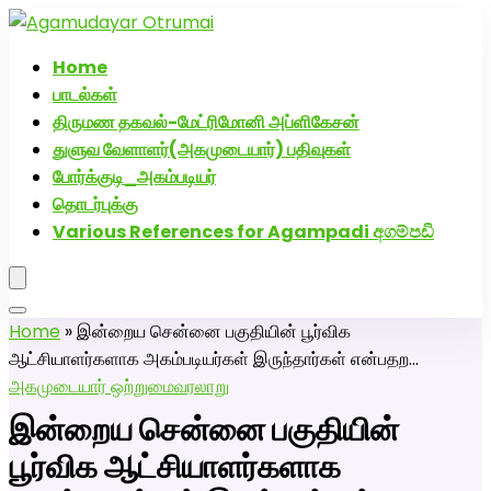
அகமுடையார் திருமண வரன்களுக்கு அகமுடையார்மேட்ரி-
பெண் வீட்டாருக்கு 100% இலவச திருமண சேவை! வாட்ஸப்
Home
எண்: 7200507629
பாடல்கள்
திருமண தகவல்-மேட்ரிமோனி அப்ளிகேசன்
துளுவ வேளாளர்(அகமுடையார்) பதிவுகள்
போர்க்குடி_அகம்படியர்
தொடர்புக்கு
Various References for Agampadi අගම්පඩි
Home
»
இன்றைய சென்னை பகுதியின் பூர்விக
ஆட்சியாளர்களாக அகம்படியர்கள் இருந்தார்கள் என்பதற…
அகமுடையார் ஒற்றுமை
வரலாறு
இன்றைய சென்னை பகுதியின்
பூர்விக ஆட்சியாளர்களாக