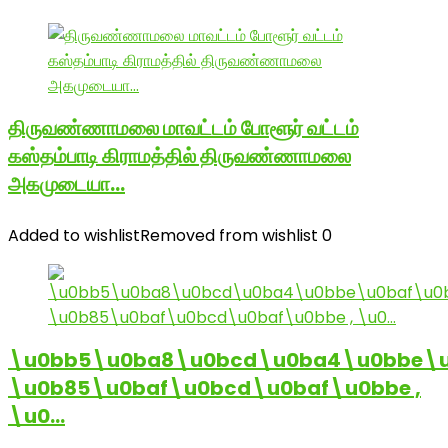
திருவண்ணாமலை மாவட்டம் போளூர் வட்டம்
கஸ்தம்பாடி கிராமத்தில் திருவண்ணாமலை
அகமுடையா…
Added to wishlist
Removed from wishlist
0
\u0bb5\u0ba8\u0bcd\u0ba4\u0bbe\u
\u0b85\u0baf\u0bcd\u0baf\u0bbe ,
\u0…