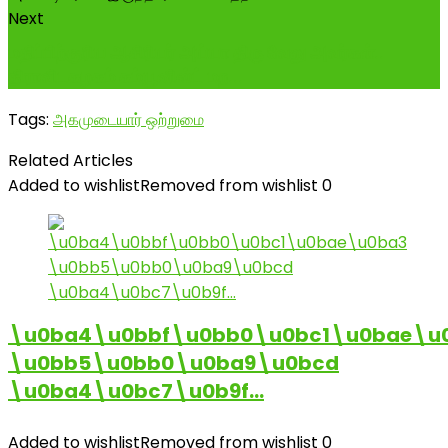
Next
மதிப்பிற்குரிய ஆசிரியர் அய்யா திரு வேலு அவர்கள்..
திராவிடகழகம் கம்யூனிஸ்ட் மற...
Tags:
அகமுடையார் ஒற்றுமை
Related Articles
Added to wishlist
Removed from wishlist
0
\u0ba4\u0bbf\u0bb0\u0bc1\u0bae\u
\u0bb5\u0bb0\u0ba9\u0bcd
\u0ba4\u0bc7\u0b9f…
Added to wishlist
Removed from wishlist
0