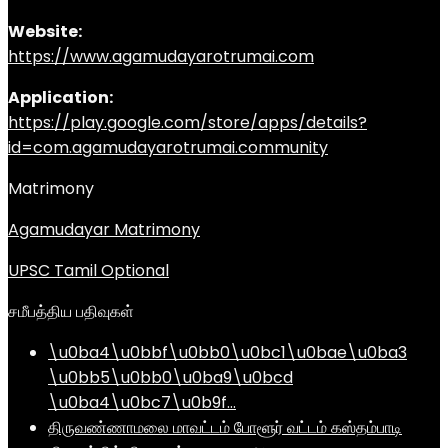
Website:
https://www.agamudayarotrumai.com
Application:
https://play.google.com/store/apps/details?
id=com.agamudayarotrumai.community
Matrimony
Agamudayar Matrimony
UPSC Tamil Optional
சமீபத்திய பதிவுகள்
\u0ba4\u0bbf\u0bb0\u0bc1\u0bae\u0ba3
\u0bb5\u0bb0\u0ba9\u0bcd
\u0ba4\u0bc7\u0b9f…
திருவண்ணாமலை மாவட்டம் போளூர் வட்டம் கஸ்தம்பாடி