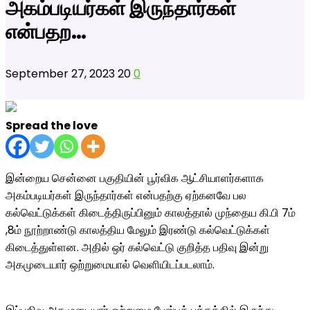
அகம்படியர்கள் இருந்தார்கள்
என்பதற…
September 27, 2023
20
0
Spread the love
இன்றைய சென்னை பகுதியின் பூர்விக ஆட்சியாளர்களாக
அகம்படியர்கள் இருந்தார்கள் என்பதற்கு ஏற்கனவே பல
கல்வெட்டுக்கள் கிடைத்திருப்பினும் காலத்தால் முந்தைய கி.பி 7ம்
,8ம் நூற்றாண்டு காலத்திய மேலும் இரண்டு கல்வெட்டுக்கள்
கிடைத்துள்ளன. அதில் ஒர் கல்வெட்டு குறித்த பதிவு இன்று
அகமுடையார் ஒற்றுமையால் வெளியிடப்படலாம்.