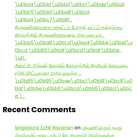
\u0ba4\u0bbf\u0bb0\u0bc1\u0bae\u0ba3
\u0bb5\u0bb0\u0ba9\u0bcd
\u0ba4\u0bc7\u0b9f…
திருவண்ணாமலை மாவட்டம் போளூர் வட்டம் கஸ்தம்பாடி
கிராமத்தில் திருவண்ணாமலை அகமுடையா…
\u0bb5\u0ba8\u0bcd\u0ba4\u0bbe\u0baf\u
0bcd \u0b85\u0baf\u0bcd\u0baf\u0bbe ,
\u0…
மீனாட்சி அம்மன் கோவில் கோபுரத்தில் தேசியக் கொடியை
ஏற்றி பிரிட்டிசாரை அதிர வைத்த …
\u0b85\u0b95\u0bae\u0bc1\u0b9f\u0bc8\u0
baf\u0bbe\u0bb0\u0bcd\u0b95\u0bb3\u0bc
d \…
Recent Comments
Singapore Ezhil Ravanan
on
பத்மஸ்ரீ பெறும் நமது
அகத்தமிழ் உறவு டாக்டர் கே. ராமசாமி அவர்களுக்கு