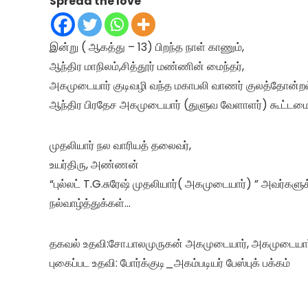
Spread the love
இன்று ( ஆகத்து – 13) பிறந்த நாள் காணும்,
ஆந்திர மாநிலம்,சித்தூர் மண்ணின் மைந்தர்,
அகமுடையார் குடிவழி வந்த மகாபலி வாணர் குலத்தோன்றல
ஆந்திர பிரதேச அகமுடையார் (துளுவ வேளாளர்) கூட்டமைப
முதலியார் நல வாரியத் தலைவர்,
உயர்திரு, அண்ணன்
“புல்லட் T.G.சுரேஷ் முதலியார்( அகமுடையார்) ” அவர்கள
நல்வாழ்த்துக்கள்…
தகவல் உதவி:சோ.பாலமுருகன் அகமுடையார், அகமுடையா
புகைப்பட உதவி: போர்க்குடி_அகம்படியர் பேஸ்புக் பக்கம்