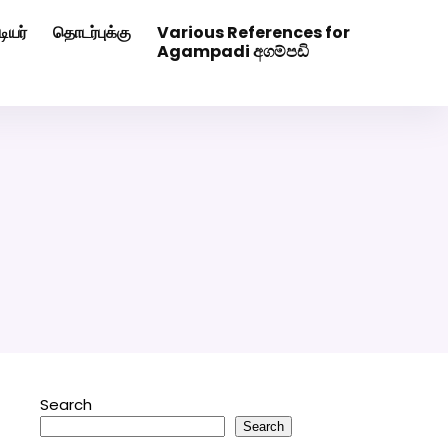
ியர்
தொடர்புக்கு
Various References for
0507629
Click Here to Download Matrimony App
Agampadi අගම්පඩි
Search
Search