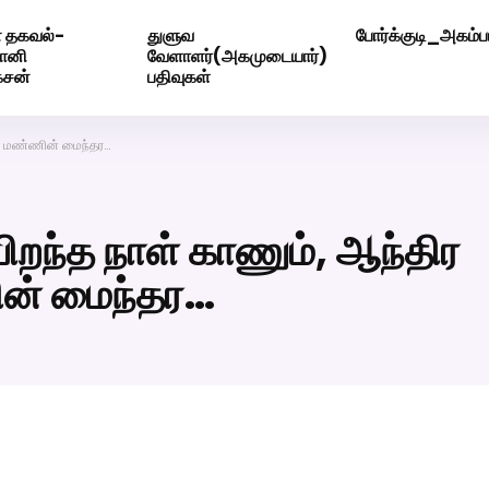
 தகவல்-
துளுவ
போர்க்குடி_அகம்பட
ெண் வீட்டாருக்கு 100% இலவச திருமண சேவை! வாட்ஸப் எண்: 720
மோனி
வேளாளர்(அகமுடையார்)
ேசன்
பதிவுகள்
ூர் மண்ணின் மைந்தர…
ிறந்த நாள் காணும், ஆந்திர
ணின் மைந்தர…