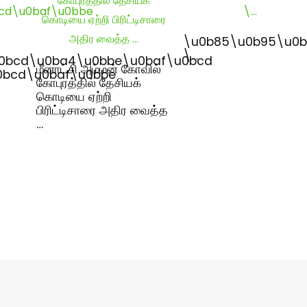
\u0b85\u0b95\u0b
\…
0bcd\u0ba4\u0bbe\u0baf\u0bcd
மீனாட்சி அம்மன் கோவில்
0bcd\u0baf\u0bbe
கோபுரத்தில் தேசியக்
கொடியை ஏற்றி
பிரிட்டிசாரை அதிர வைத்த
…