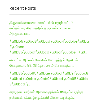
Recent Posts
திருவண்ணாமலை மாவட்டம் போளூர் வட்டம்
கஸ்தம்பாடி கிராமத்தில் திருவண்ணாமலை
அகமுடையா…
\u0bb5\u0ba8\u0bcd\u0ba4\u0bbe\u0ba
f\u0bcd
\u0b85\u0baf\u0bcd\u0baf\u0bbe , \u0…
மீனாட்சி அம்மன் கோவில் கோபுரத்தில் தேசியக்
கொடியை ஏற்றி பிரிட்டிசாரை அதிர வைத்த …
\u0b85\u0b95\u0bae\u0bc1\u0b9f\u0bc8
\u0baf\u0bbe\u0bb0\u0bcd\u0b95\u0bb
3\u0bcd \…
அகமுடையார்கள் அனைவருக்கும் #ஆடிப்பெருக்கு
நன்னாள் நல்வாழ்த்துக்கள்! அனைவருக்கும்…