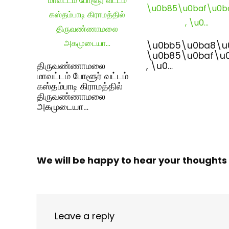
\u0bb5\u0ba8\u
\u0b85\u0baf\u
திருவண்ணாமலை
, \u0…
மாவட்டம் போளூர் வட்டம்
கஸ்தம்பாடி கிராமத்தில்
திருவண்ணாமலை
அகமுடையா…
We will be happy to hear your thoughts
Leave a reply