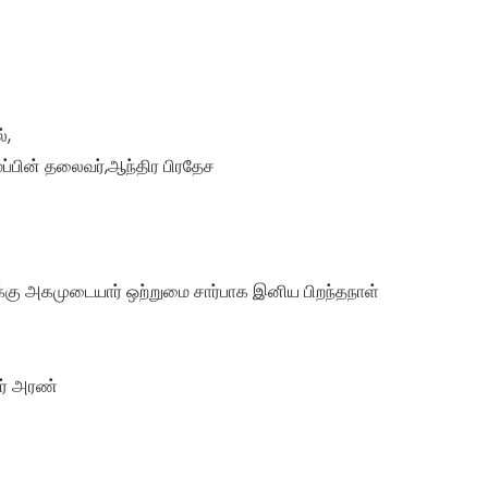
்,
்பின் தலைவர்,ஆந்திர பிரதேச
ுக்கு அகமுடையார் ஒற்றுமை சார்பாக
இனிய பிறந்தநாள்
ர் அரண்