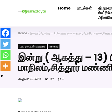
Home
பாடல்கள்
திருமண
அகமுடையார் திருமண வரன்களுக்கு அகமுடையார்மேட்ரி-ப
மேட்ரி
அப்ளிக
Home
»
இன்று ( ஆகத்து – 13) பிறந்த நாள் காணும், ஆந்திர மாநிலம்,சித்த
அகமுடையார் ஒற்றுமை
வரலாறு
இன்று ( ஆகத்து – 13) ப
மாநிலம்,சித்தூர் மண்
August 13, 2023
30
0