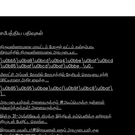
சமீபத்திய பதிவுகள்
திருவண்ணாமலை மாவட்டம் போளூர் வட்டம் கஸ்தம்பாடி
கிராமத்தில் திருவண்ணாமலை அகமுடையா…
\u0bb5\u0ba8\u0bcd\u0ba4\u0bbe\u0baf\u0bcd
\u0b85\u0baf\u0bcd\u0baf\u0bbe , \u0…
மீனாட்சி அம்மன் கோவில் கோபுரத்தில் தேசியக் கொடியை ஏற்றி
பிரிட்டிசாரை அதிர வைத்த …
\u0b85\u0b95\u0bae\u0bc1\u0b9f\u0bc8\u0baf\u0bbe\u
\…
அகமுடையார்கள் அனைவருக்கும் #ஆடிப்பெருக்கு நன்னாள்
நல்வாழ்த்துக்கள்! அனைவருக்கும்…
இன்று 31-ஆங்கிலேயக் கிழக்கு இந்தியக் கம்பெனிக்கு எதிராகத்
தீரமுடன் போரிட்ட கொங்க…
இராவண மவன்டா!#இராவணன் எனும் அகமுடையார் குல