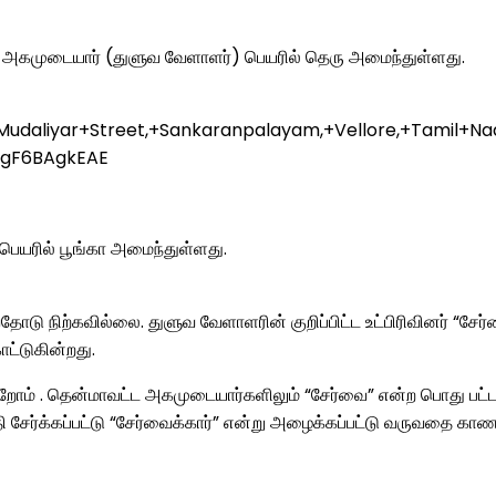
்” அகமுடையார் (துளுவ வேளாளர்) பெயரில் தெரு அமைந்துள்ளது.
udaliyar+Street,+Sankaranpalayam,+Vellore,+Tamil+N
gF6BAgkEAE
பெயரில் பூங்கா அமைந்துள்ளது.
டுவதோடு நிற்கவில்லை. துளுவ வேளாளரின் குறிப்பிட்ட உட்பிரிவினர் 
ட்டுகின்றது.
ம் . தென்மாவட்ட அகமுடையார்களிலும் “சேர்வை” என்ற பொது பட்டம்
குதி சேர்க்கப்பட்டு “சேர்வைக்கார்” என்று அழைக்கப்பட்டு வருவதை காண