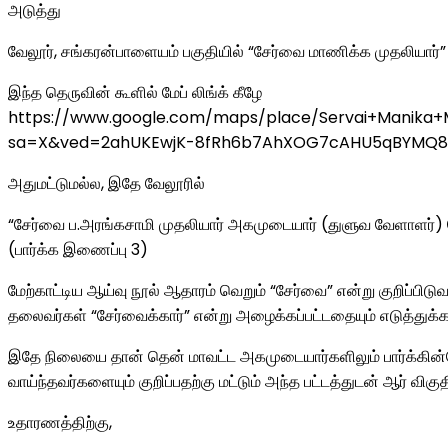
அடுத்து
வேலூர், சங்கரன்பாளையம் பகுதியில் “சேர்வை மாணிக்க முதலியார
இந்த தெருவின் கூளில் மேப் லிங்க் கீழே
https://www.google.com/maps/place/Servai+Manika+M
sa=X&ved=2ahUKEwjK-8fRh6b7AhXOG7cAHU5qBYMQ8
அதுமட்டுமல்ல, இதே வேலூரில்
“சேர்வை ப.அரங்கசாமி முதலியார் அகமுடையார் (துளுவ வேளாளர்) 
(பார்க்க இணைப்பு 3)
மேற்காட்டிய ஆய்வு நூல் ஆதாரம் வெறும் “சேர்வை” என்று குறிப்பி
தலைவர்கள் “சேர்வைக்கார்” என்று அழைக்கப்பட்டதையும் எடுத்துக்கா
இதே நிலையை தான் தென் மாவட்ட அகமுடையார்களிலும் பார்க்கின்றோ
வாய்ந்தவர்களையும் குறிப்பதற்கு மட்டும் அந்த பட்டத்துடன் ஆர் வி
உதாரணத்திற்கு,