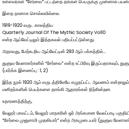
உள்ளவர்கள் “சேர்வை” பட்டத்தை தங்கள் பெயருக்கு முன்னால் பயன்ப
இதை நானாக சொல்லவில்லை.
1919-1920 வருட காலத்திய
Quarterly Journal Of The Mythic Society Vol10
என்ற ஆய்வேட்டிலும் இத்தகவல் பதியப்பட்டுள்ளது.
அதாவது, மேற்கூறிய ஆய்வேட்டின் 293 ஆம் பக்கத்தில்…
துளுவ வேளாளர்களில் “சேர்வை” என்ற உட்பிரிவு இருப்பதாகவும், துளு
(பார்க்க இணைப்பு : 1, 2)
இந்த நூல் 1920 ஆம் வருடத்திலேயே எழுதப்பட்ட ஆவணம் என்றாலும
மனிதர்களின் பெயர்களை தாங்கி ஆதாரங்கள் நிற்கின்றன.
உதாரணத்திற்கு,
வேலூர் மாவட்டம், வேலூர் மாநகரின் ஒர் அங்கமான வேலப்பாடி பகுதிய
“சேர்வை முனுசாமி முதலியார்” என்ற அகமுடையார் (துளுவ வேளாளர