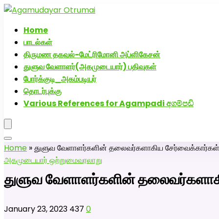
அகமுடையார் திருமண வரன்களுக்கு அகமுடையார்மேட்
Home
பாடல்கள்
திருமண தகவல்-மேட்ரிமோனி அப்ளிகேசன்
துளுவ வேளாளர்(அகமுடையார்) பதிவுகள்
போர்க்குடி_அகம்படியர்
தொடர்புக்கு
Various References for Agampadi අගම්පඩි
Home
»
துளுவ வேளாளர்களின் தலைவர்களாகிய சேர்வைக்கார்கள்
அகமுடையார் ஒற்றுமை
வரலாறு
துளுவ வேளாளர்களின் தலைவர்களாகி
January 23, 2023
437
0