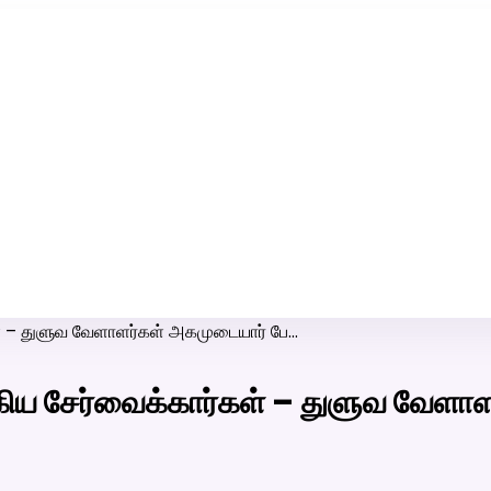
ரி-பெண் வீட்டாருக்கு 100% இலவச திருமண சேவை! வாட்ஸப் எண்:
7200507629
 – துளுவ வேளாளர்கள் அகமுடையார் பே…
ய சேர்வைக்கார்கள் – துளுவ வேளாள