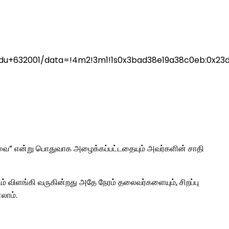
adu+632001/data=!4m2!3m1!1s0x3bad38e19a38c0eb:0x23d
“சேர்வை” என்று பொதுவாக அழைக்கப்பட்டதையும் அவர்களின் சாதி
 விளங்கி வருகின்றது அதே நேரம் தலைவர்களையும், சிறப்பு
லாம்.