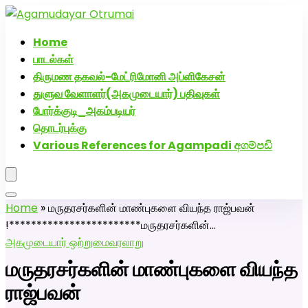
அகமுடையார் திருமண வரன்களுக்கு அகமுடையார்மேட்ரி-பெண்
திருமண சேவை! வாட்ஸப் எண்: 72005
Home
பாடல்கள்
திருமண தகவல்-மேட்ரிமோனி அப்ளிகேசன்
துளுவ வேளாளர்(அகமுடையார்) பதிவுகள்
போர்க்குடி_அகம்படியர்
தொடர்புக்கு
Various References for Agampadi අගම්පඩි
Home
»
மருதரசர்களின் மாண்புகளை வியந்த ராஜ்பவன்
!************************மருதரசர்களின்…
அகமுடையார் ஒற்றுமை
வரலாறு
மருதரசர்களின் மாண்புகளை வியந்த
ராஜ்பவன்