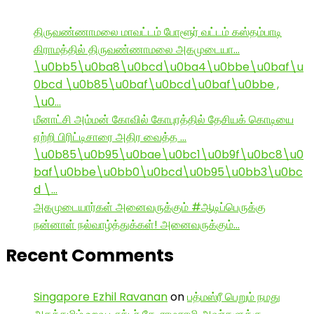
திருவண்ணாமலை மாவட்டம் போளூர் வட்டம் கஸ்தம்பாடி
கிராமத்தில் திருவண்ணாமலை அகமுடையா…
\u0bb5\u0ba8\u0bcd\u0ba4\u0bbe\u0baf\u
0bcd \u0b85\u0baf\u0bcd\u0baf\u0bbe ,
\u0…
மீனாட்சி அம்மன் கோவில் கோபுரத்தில் தேசியக் கொடியை
ஏற்றி பிரிட்டிசாரை அதிர வைத்த …
\u0b85\u0b95\u0bae\u0bc1\u0b9f\u0bc8\u0
baf\u0bbe\u0bb0\u0bcd\u0b95\u0bb3\u0bc
d \…
அகமுடையார்கள் அனைவருக்கும் #ஆடிப்பெருக்கு
நன்னாள் நல்வாழ்த்துக்கள்! அனைவருக்கும்…
Recent Comments
Singapore Ezhil Ravanan
on
பத்மஸ்ரீ பெறும் நமது