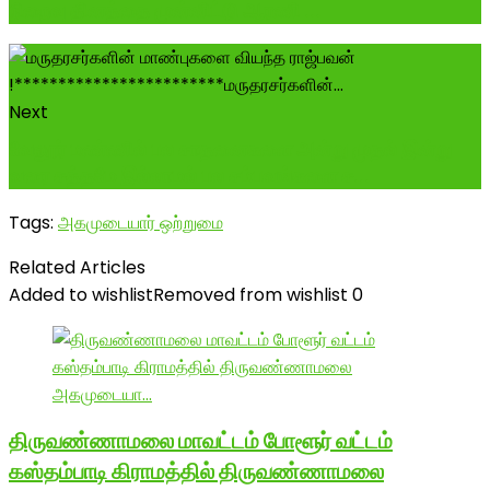
நிறைவு தினத்தை முன்னிட்டு ஆரணி ...
Next
வேலூர் மண்ணில் பல சாதனைகளை அன்று முதல் இன்று
வரை சத்தமே இல்லாமல் பல சம்பவங்களை ச...
Tags:
அகமுடையார் ஒற்றுமை
Related Articles
Added to wishlist
Removed from wishlist
0
திருவண்ணாமலை மாவட்டம் போளூர் வட்டம்
கஸ்தம்பாடி கிராமத்தில் திருவண்ணாமலை