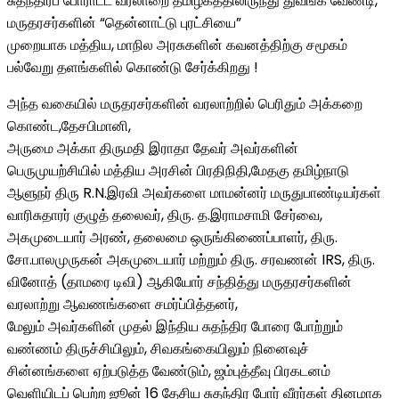
சுதந்திரப் போராட்ட வரலாறை தமிழகத்திலிருந்து துவங்க வேண்டி,
மருதரசர்களின் “தென்னாட்டு புரட்சியை”
முறையாக மத்திய, மாநில அரசுகளின் கவனத்திற்கு சமூகம்
பல்வேறு தளங்களில் கொண்டு சேர்க்கிறது !
அந்த வகையில் மருதரசர்களின் வரலாற்றில் பெரிதும் அக்கறை
கொண்ட,தேசபிமானி,
அருமை அக்கா திருமதி இராதா தேவர் அவர்களின்
பெருமுயற்சியில் மத்திய அரசின் பிரதிநிதி,மேதகு தமிழ்நாடு
ஆளுநர் திரு R.N.இரவி அவர்களை மாமன்னர் மருதுபாண்டியர்கள்
வாரிசுதாரர் குழுத் தலைவர், திரு. த.இராமசாமி சேர்வை,
அகமுடையார் அரண், தலைமை ஒருங்கிணைப்பாளர், திரு.
சோ.பாலமுருகன் அகமுடையார் மற்றும் திரு. சரவணன் IRS, திரு.
வினோத் (தாமரை டிவி) ஆகியோர் சந்தித்து மருதரசர்களின்
வரலாற்று ஆவணங்களை சமர்ப்பித்தனர்,
மேலும் அவர்களின் முதல் இந்திய சுதந்திர போரை போற்றும்
வண்ணம் திருச்சியிலும், சிவகங்கையிலும் நினைவுச்
சின்னங்களை ஏற்படுத்த வேண்டும், ஜம்புத்தீவு பிரகடனம்
வெளியிடப் பெற்ற ஜூன் 16 தேசிய சுதந்திர போர் வீரர்கள் தினமாக