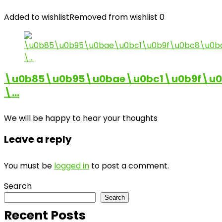
Added to wishlist
Removed from wishlist
0
\u0b85\u0b95\u0bae\u0bc1\u0b9f\u
\…
We will be happy to hear your thoughts
Leave a reply
You must be
logged in
to post a comment.
Search
Search
Recent Posts