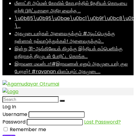
மீனாட்சி அம்மன் கோவில் கோபுரத்தில் தேசியக் கொடியை
ஏற்றி பிரிட்டிசாரை அதிர வைத்த …
\u0b85\u0b95\u0bae\u0bc1\u0b9f\u0bc8\u0b
\…
அகமுடையார்கள் அனைவருக்கும் #ஆடிப்பெருக்கு
நன்னாள் நல்வாழ்த்துக்கள்! அனைவருக்கும்…
இன்று 31-ஆங்கிலேயக் கிழக்கு இந்தியக் கம்பெனிக்கு
எதிராகத் தீரமுடன் போரிட்ட கொங்க…
இராவண மவன்டா!#இராவணன் எனும் அகமுடையார் குல
பேரரசர்! #ravanan விளம்பரம்: அகமுடை…
Log In
Username
Password
Lost Password?
Remember me