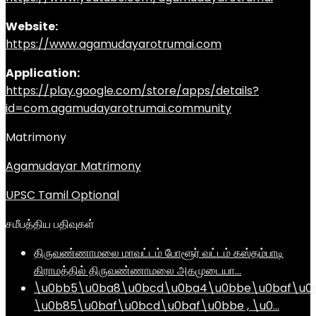
Website:
https://www.agamudayarotrumai.com
Application:
https://play.google.com/store/apps/details?
id=com.agamudayarotrumai.community
Matrimony
Agamudayar Matrimony
UPSC Tamil Optional
சமீபத்திய பதிவுகள்
திருவண்ணாமலை மாவட்டம் போளூர் வட்டம் கஸ்தம்பாடி
கிராமத்தில் திருவண்ணாமலை அகமுடையா…
\u0bb5\u0ba8\u0bcd\u0ba4\u0bbe\u0baf\u0
\u0b85\u0baf\u0bcd\u0baf\u0bbe , \u0…