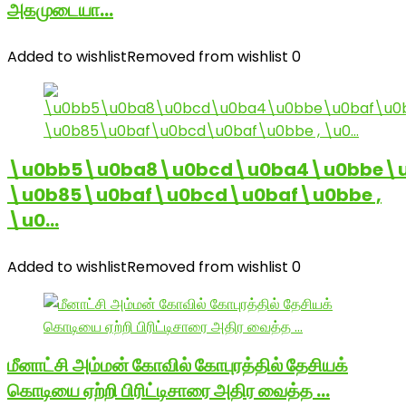
அகமுடையா…
Added to wishlist
Removed from wishlist
0
\u0bb5\u0ba8\u0bcd\u0ba4\u0bbe\u
\u0b85\u0baf\u0bcd\u0baf\u0bbe ,
\u0…
Added to wishlist
Removed from wishlist
0
மீனாட்சி அம்மன் கோவில் கோபுரத்தில் தேசியக்
கொடியை ஏற்றி பிரிட்டிசாரை அதிர வைத்த …