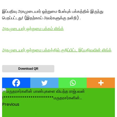
இப்பதிவு அகமுடையார் ஒற்றுமை பேஸ்புக் பக்கத்தில் இருந்து
பெறப்பட்டது! (இதற்காய் அவர்களுக்கு நன்றி) .
அகமுடையார் ஒற்றுமை பக்கம் லிங்க்
அகமுடையார் ஒற்றுமை பக்கத்தில் குறிப்பிட்ட இப்பதிவுவின் லிங்க்
Download QR
Previous
செய்யாறு மாவீரன் DSP சங்கர் அண்ணனின் 3 ஆம் ஆண்டு