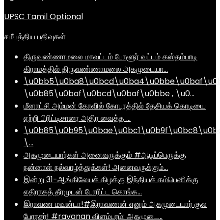
UPSC Tamil Optional
சமீபத்திய பதிவுகள்
திருவண்ணாமலை மாவட்டம் போளூர் வட்டம் கஸ்தம்பாடி
கிராமத்தில் திருவண்ணாமலை அகமுடையா…
\u0bb5\u0ba8\u0bcd\u0ba4\u0bbe\u0baf\u0
\u0b85\u0baf\u0bcd\u0baf\u0bbe , \u0…
மீனாட்சி அம்மன் கோவில் கோபுரத்தில் தேசியக் கொடியை
ஏற்றி பிரிட்டிசாரை அதிர வைத்த …
\u0b85\u0b95\u0bae\u0bc1\u0b9f\u0bc8\u0b
\…
அகமுடையார்கள் அனைவருக்கும் #ஆடிப்பெருக்கு
நன்னாள் நல்வாழ்த்துக்கள்! அனைவருக்கும்…
இன்று 31-ஆங்கிலேயக் கிழக்கு இந்தியக் கம்பெனிக்கு
எதிராகத் தீரமுடன் போரிட்ட கொங்க…
இராவண மவன்டா!#இராவணன் எனும் அகமுடையார் குல
பேரரசர்! #ravanan விளம்பரம்: அகமுடை…