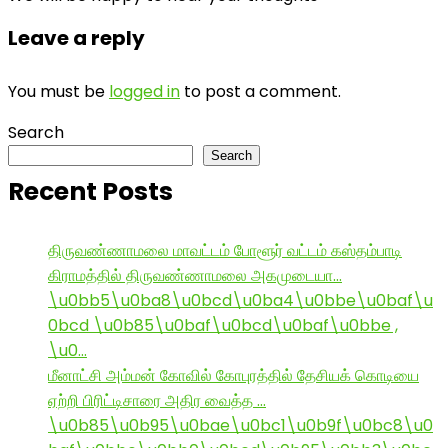
Leave a reply
You must be
logged in
to post a comment.
Search
Search
Recent Posts
திருவண்ணாமலை மாவட்டம் போளூர் வட்டம் கஸ்தம்பாடி
கிராமத்தில் திருவண்ணாமலை அகமுடையா…
\u0bb5\u0ba8\u0bcd\u0ba4\u0bbe\u0baf\u
0bcd \u0b85\u0baf\u0bcd\u0baf\u0bbe ,
\u0…
மீனாட்சி அம்மன் கோவில் கோபுரத்தில் தேசியக் கொடியை
ஏற்றி பிரிட்டிசாரை அதிர வைத்த …
\u0b85\u0b95\u0bae\u0bc1\u0b9f\u0bc8\u0