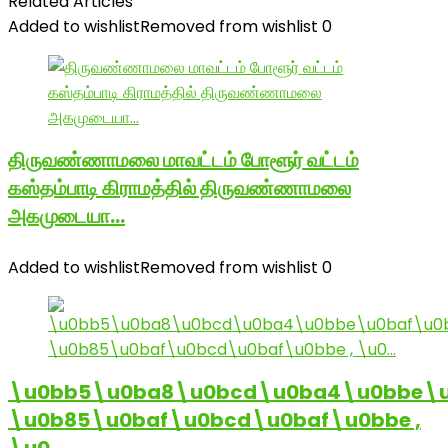
Related Articles
Added to wishlist
Removed from wishlist
0
திருவண்ணாமலை மாவட்டம் போளூர் வட்டம்
கஸ்தம்பாடி கிராமத்தில் திருவண்ணாமலை
அகமுடையா…
Added to wishlist
Removed from wishlist
0
\u0bb5\u0ba8\u0bcd\u0ba4\u0bbe\u
\u0b85\u0baf\u0bcd\u0baf\u0bbe ,