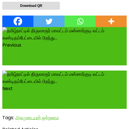
Download QR
Previous
செய்தி: பட்டியலினத்தைச் சேர்ந்த ஏழு உட்பிரிவுகளை
ஒருங்கிணைத்து, 'தேவேந்திரகுல வே...
Next
தமிழ்நாட்டில் திருவாரூர் மாவட்டம் மன்னார்குடி வட்டம்
கண்டிதம்பேட்டையில் பிறந்து...
Tags:
அகமுடையார் ஒற்றுமை