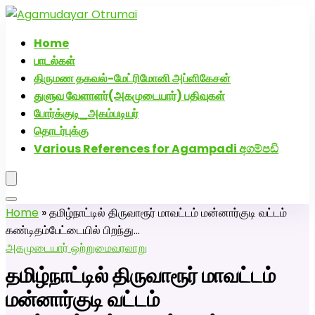
அகமுடையார் திருமண வரன்களுக்கு அகமுடையார்மேட்ரி-பெண்
திருமண சேவை! வாட்ஸப் எண்: 72005
Home
பாடல்கள்
திருமண தகவல்-மேட்ரிமோனி அப்ளிகேசன்
துளுவ வேளாளர்(அகமுடையார்) பதிவுகள்
போர்க்குடி_அகம்படியர்
தொடர்புக்கு
Various References for Agampadi අගම්පඩි
Home
»
தமிழ்நாட்டில் திருவாரூர் மாவட்டம் மன்னார்குடி வட்டம்
கண்டிதம்பேட்டையில் பிறந்து…
அகமுடையார் ஒற்றுமை
வரலாறு
தமிழ்நாட்டில் திருவாரூர் மாவட்டம்
மன்னார்குடி வட்டம்