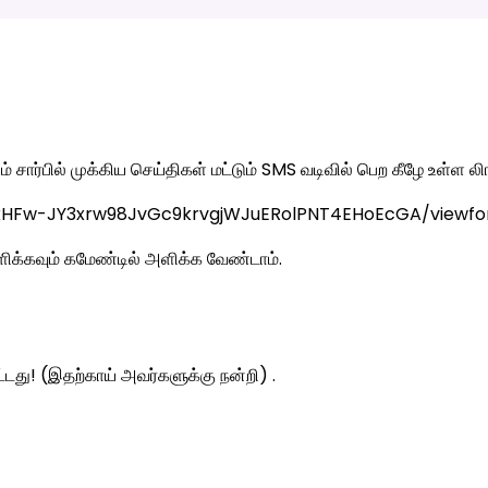
 சார்பில் முக்கிய செய்திகள் மட்டும் SMS வடிவில் பெற கீழே உள்ள 
kkHFw-JY3xrw98JvGc9krvgjWJuERolPNT4EHoEcGA/viewfo
ளிக்கவும் கமேண்டில் அளிக்க வேண்டாம்.
ட்டது! (இதற்காய் அவர்களுக்கு நன்றி) .