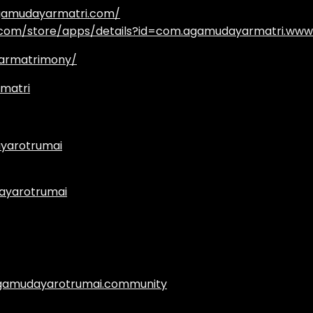
agamudayarmatri.com/
e.com/store/apps/details?id=com.agamudayarmatri.www
armatrimony/
matri
yarotrumai
ayarotrumai
.agamudayarotrumai.community