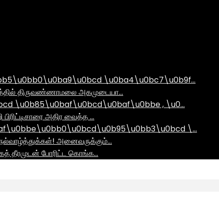
bb5\u0bb0\u0ba9\u0bcd \u0ba4\u0bc7\u0b9f…
ராமத்தில் திருவண்ணாமலை அகமுடையா…
d \u0b85\u0baf\u0bcd\u0baf\u0bbe , \u0…
ி பிரிட்டிசாரை அதிர வைத்த …
af\u0bbe\u0bb0\u0bcd\u0b95\u0bb3\u0bcd \…
ல்வாழ்த்துக்கள்! அனைவருக்கும்…
ாகத் தீரமுடன் போரிட்ட கொங்க…