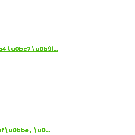
a4\u0bc7\u0b9f…
\u0bbe , \u0…