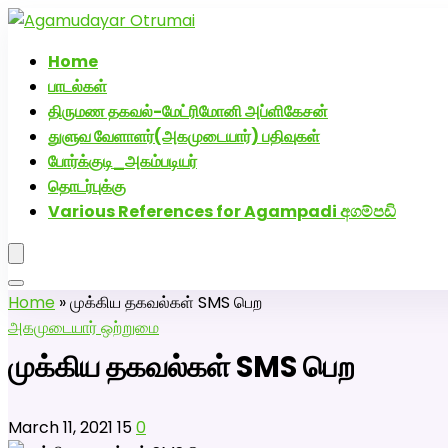
அகமுடையார் திருமண வரன்களுக்கு அகமுடையார்மேட்
Home
பாடல்கள்
திருமண தகவல்-மேட்ரிமோனி அப்ளிகேசன்
துளுவ வேளாளர்(அகமுடையார்) பதிவுகள்
போர்க்குடி_அகம்படியர்
தொடர்புக்கு
Various References for Agampadi අගම්පඩි
Home
»
முக்கிய தகவல்கள் SMS பெற
அகமுடையார் ஒற்றுமை
முக்கிய தகவல்கள் SMS பெற
March 11, 2021
15
0