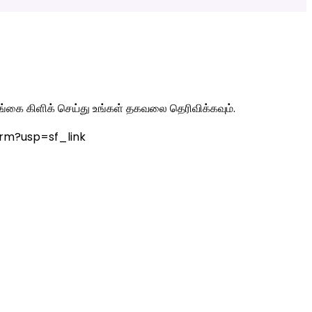
லிங்கை கிளிக் செய்து உங்கள் தகவலை தெரிவிக்கவும்.
rm?usp=sf_link