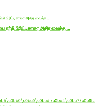
ை ஏற்றி பிரிட்டிசாரை அதிர வைத்த …
bb5\u0bb0\u0ba9\u0bcd \u0ba4\u0bc7\u0b9f…