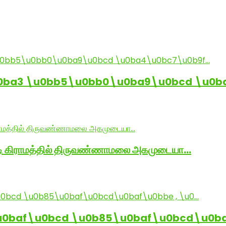
0ba3 \u0bb5\u0bb0\u0ba9\u0bcd \u0b
ாடி கிராமத்தில் திருவண்ணாமலை அகமுடையா…
baf\u0bcd \u0b85\u0baf\u0bcd\u0baf