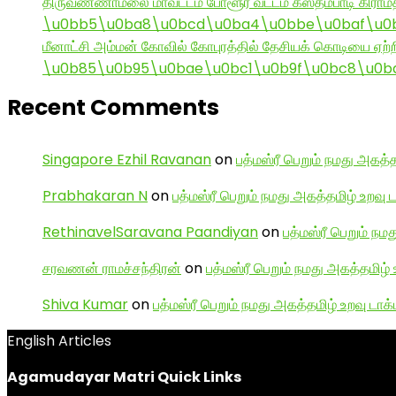
திருவண்ணாமலை மாவட்டம் போளூர் வட்டம் கஸ்தம்பாடி கி
\u0bb5\u0ba8\u0bcd\u0ba4\u0bbe\u0baf\u0bc
மீனாட்சி அம்மன் கோவில் கோபுரத்தில் தேசியக் கொடியை ஏற்ற
\u0b85\u0b95\u0bae\u0bc1\u0b9f\u0bc8\u0b
Recent Comments
Singapore Ezhil Ravanan
on
பத்மஸ்ரீ பெறும் நமது அகத்த
Prabhakaran N
on
பத்மஸ்ரீ பெறும் நமது அகத்தமிழ் உறவு 
RethinavelSaravana Paandiyan
on
பத்மஸ்ரீ பெறும் நம
சரவணன் ராமச்சந்திரன்
on
பத்மஸ்ரீ பெறும் நமது அகத்தமிழ் 
Shiva Kumar
on
பத்மஸ்ரீ பெறும் நமது அகத்தமிழ் உறவு டாக்
English Articles
Agamudayar Matri Quick Links