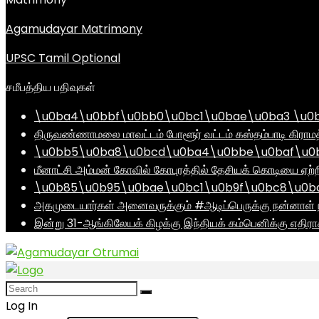
Agamudayar Matrimony
UPSC Tamil Optional
சமீபத்திய பதிவுகள்
\u0ba4\u0bbf\u0bb0\u0bc1\u0bae\u0ba3 \u0
திருவண்ணாமலை மாவட்டம் போளூர் வட்டம் கஸ்தம்பாடி கி
\u0bb5\u0ba8\u0bcd\u0ba4\u0bbe\u0baf\u0bc
மீனாட்சி அம்மன் கோவில் கோபுரத்தில் தேசியக் கொடியை ஏற்ற
\u0b85\u0b95\u0bae\u0bc1\u0b9f\u0bc8\u0b
அகமுடையார்கள் அனைவருக்கும் #ஆடிப்பெருக்கு நன்னாள் ந
இன்று 31-ஆங்கிலேயக் கிழக்கு இந்தியக் கம்பெனிக்கு எதிர
Log In