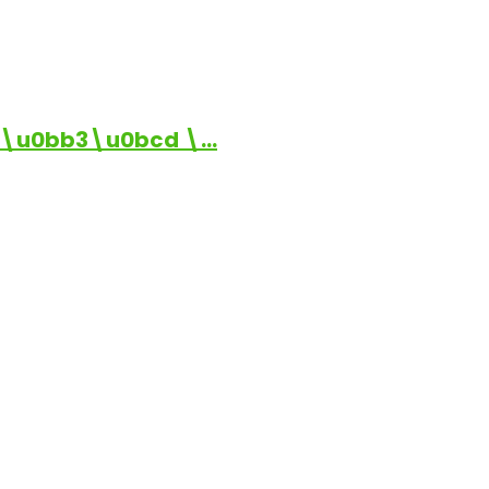
\u0bb3\u0bcd \…