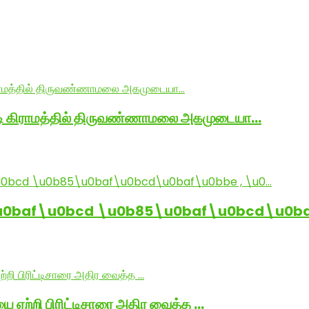
ாடி கிராமத்தில் திருவண்ணாமலை அகமுடையா…
baf\u0bcd \u0b85\u0baf\u0bcd\u0baf
ை ஏற்றி பிரிட்டிசாரை அதிர வைத்த …