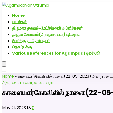
அகமுடையார் திருமண வரன்களுக்கு அகமுடையார்மேட்
Home
பாடல்கள்
திருமண தகவல்-மேட்ரிமோனி அப்ளிகேசன்
துளுவ வேளாளர்(அகமுடையார்) பதிவுகள்
போர்க்குடி_அகம்படியர்
தொடர்புக்கு
Various References for Agampadi අගම්පඩි
Home
»
காளையார்கோவிலில் நாளை(22-05-2023) அன்று நடைபெ
அகமுடையார் ஒற்றுமை
வரலாறு
காளையார்கோவிலில் நாளை(22-05-2
May 21, 2023
18
0