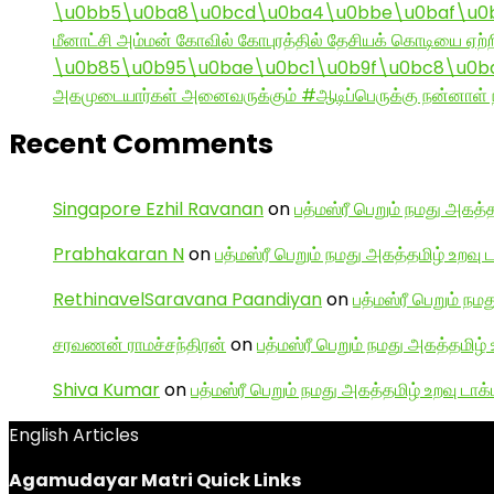
\u0bb5\u0ba8\u0bcd\u0ba4\u0bbe\u0baf\u0bc
மீனாட்சி அம்மன் கோவில் கோபுரத்தில் தேசியக் கொடியை ஏற்ற
\u0b85\u0b95\u0bae\u0bc1\u0b9f\u0bc8\u0b
அகமுடையார்கள் அனைவருக்கும் #ஆடிப்பெருக்கு நன்னாள் ந
Recent Comments
Singapore Ezhil Ravanan
on
பத்மஸ்ரீ பெறும் நமது அகத்த
Prabhakaran N
on
பத்மஸ்ரீ பெறும் நமது அகத்தமிழ் உறவு 
RethinavelSaravana Paandiyan
on
பத்மஸ்ரீ பெறும் நம
சரவணன் ராமச்சந்திரன்
on
பத்மஸ்ரீ பெறும் நமது அகத்தமிழ் 
Shiva Kumar
on
பத்மஸ்ரீ பெறும் நமது அகத்தமிழ் உறவு டாக்
English Articles
Agamudayar Matri Quick Links