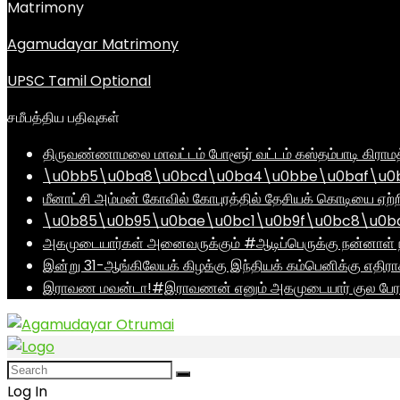
Matrimony
Agamudayar Matrimony
UPSC Tamil Optional
சமீபத்திய பதிவுகள்
திருவண்ணாமலை மாவட்டம் போளூர் வட்டம் கஸ்தம்பாடி கி
\u0bb5\u0ba8\u0bcd\u0ba4\u0bbe\u0baf\u0bc
மீனாட்சி அம்மன் கோவில் கோபுரத்தில் தேசியக் கொடியை ஏற்ற
\u0b85\u0b95\u0bae\u0bc1\u0b9f\u0bc8\u0b
அகமுடையார்கள் அனைவருக்கும் #ஆடிப்பெருக்கு நன்னாள் ந
இன்று 31-ஆங்கிலேயக் கிழக்கு இந்தியக் கம்பெனிக்கு எதிர
இராவண மவன்டா!#இராவணன் எனும் அகமுடையார் குல பேரர
Log In