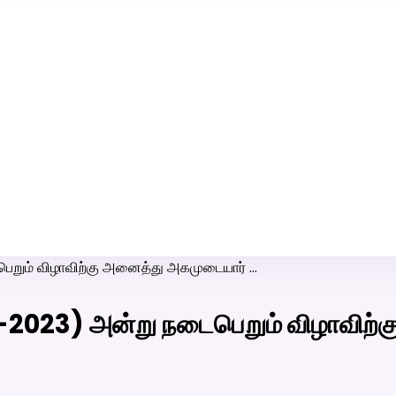
ரி-பெண் வீட்டாருக்கு 100% இலவச திருமண சேவை! வாட்ஸப் எண்:
7200507629
றும் விழாவிற்கு அனைத்து அகமுடையார் …
023) அன்று நடைபெறும் விழாவிற்க