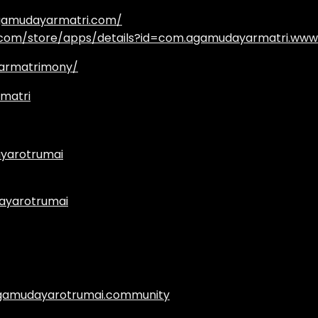
agamudayarmatri.com/
e.com/store/apps/details?id=com.agamudayarmatri.www
armatrimony/
matri
yarotrumai
ayarotrumai
.agamudayarotrumai.community