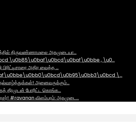
ராமத்தில் திருவண்ணாமலை அகமுடையா…
d \u0b85\u0baf\u0bcd\u0baf\u0bbe , \u0…
ி பிரிட்டிசாரை அதிர வைத்த …
af\u0bbe\u0bb0\u0bcd\u0b95\u0bb3\u0bcd \…
ல்வாழ்த்துக்கள்! அனைவருக்கும்…
ாகத் தீரமுடன் போரிட்ட கொங்க…
சர்! #ravanan விளம்பரம்: அகமுடை…