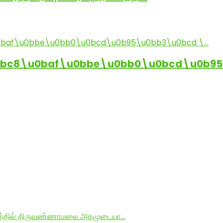
0bc8\u0baf\u0bbe\u0bb0\u0bcd\u0b95
ராமத்தில் திருவண்ணாமலை அகமுடையா…