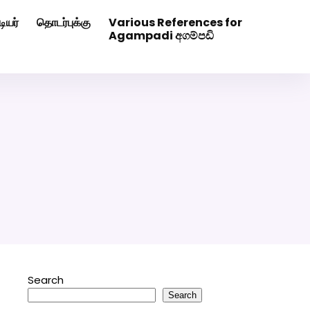
ியர்
தொடர்புக்கு
Various References for
0507629
Click Here to Download Matrimony App
Agampadi අගම්පඩි
Search
Search