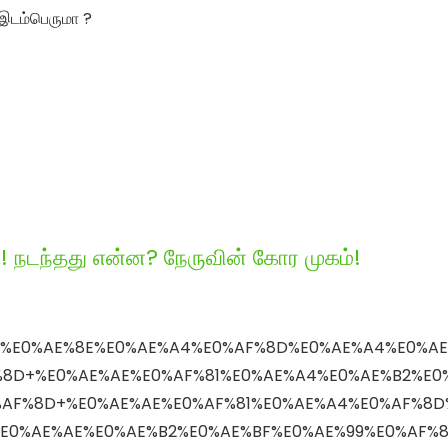
 இடம்பெருமா ?
! நடந்தது என்ன? நேருவின் கோர முகம்!
q=%E0%AE%8E%E0%AE%A4%E0%AF%8D%E0%AE%A4%E0%A
%8D+%E0%AE%AE%E0%AF%81%E0%AE%A4%E0%AE%B2%E0
%AF%8D+%E0%AE%AE%E0%AF%81%E0%AE%A4%E0%AF%8D
%E0%AE%AE%E0%AE%B2%E0%AE%BF%E0%AE%99%E0%AF%