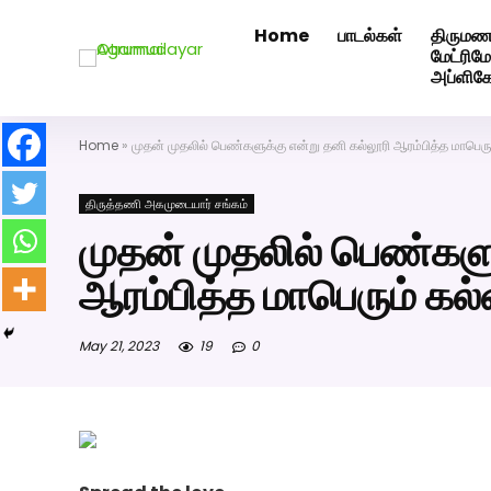
Home
பாடல்கள்
திருமண
அகமுடையார் திருமண வரன்களுக்கு அகமுடையார்மேட்ரி-ப
மேட்ரி
அப்ளிக
Home
»
முதன் முதலில் பெண்களுக்கு என்று தனி கல்லூரி ஆரம்பித்த மாபெர
திருத்தணி அகமுடையார் சங்கம்
முதன் முதலில் பெண்களு
ஆரம்பித்த மாபெரும் கல
May 21, 2023
19
0