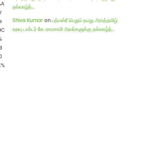
%A
நல்வாழ்த்…
W
Shiva Kumar
on
பத்மஸ்ரீ பெறும் நமது அகத்தமிழ்
e
உறவு டாக்டர் கே. ராமசாமி அவர்களுக்கு நல்வாழ்த்…
9C
%
B
0
E%