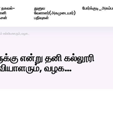
 தகவல்-
துளுவ
போர்க்குடி_அகம்பட
ெண் வீட்டாருக்கு 100% இலவச திருமண சேவை! வாட்ஸப் எண்: 720
மோனி
வேளாளர்(அகமுடையார்)
ேசன்
பதிவுகள்
ும் கல்வியாளரும், வழக…
க்கு என்று தனி கல்லூரி
்வியாளரும், வழக…