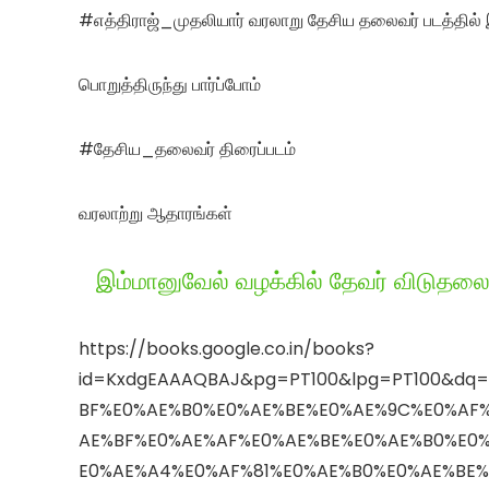
#எத்திராஜ்_முதலியார் வரலாறு தேசிய தலைவர் படத்தில்
பொறுத்திருந்து பார்ப்போம்
#தேசிய_தலைவர் திரைப்படம்
வரலாற்று ஆதாரங்கள்
இம்மானுவேல் வழக்கில் தேவர் விடுதலை
https://books.google.co.in/books?
id=KxdgEAAAQBAJ&pg=PT100&lpg=PT100&d
BF%E0%AE%B0%E0%AE%BE%E0%AE%9C%E0%AF
AE%BF%E0%AE%AF%E0%AE%BE%E0%AE%B0%E0
E0%AE%A4%E0%AF%81%E0%AE%B0%E0%AE%BE