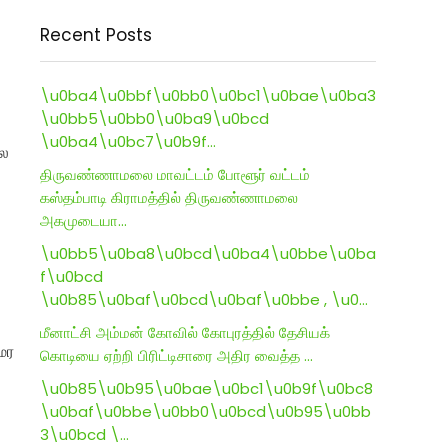
Recent Posts
\u0ba4\u0bbf\u0bb0\u0bc1\u0bae\u0ba3
\u0bb5\u0bb0\u0ba9\u0bcd
\u0ba4\u0bc7\u0b9f…
பல
திருவண்ணாமலை மாவட்டம் போளூர் வட்டம்
கஸ்தம்பாடி கிராமத்தில் திருவண்ணாமலை
அகமுடையா…
\u0bb5\u0ba8\u0bcd\u0ba4\u0bbe\u0ba
f\u0bcd
\u0b85\u0baf\u0bcd\u0baf\u0bbe , \u0…
மீனாட்சி அம்மன் கோவில் கோபுரத்தில் தேசியக்
மர
கொடியை ஏற்றி பிரிட்டிசாரை அதிர வைத்த …
\u0b85\u0b95\u0bae\u0bc1\u0b9f\u0bc8
\u0baf\u0bbe\u0bb0\u0bcd\u0b95\u0bb
3\u0bcd \…