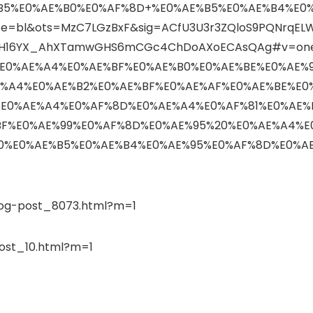
B5%E0%AE%B0%E0%AF%8D+%E0%AE%B5%E0%AE%B4%E0
=bl&ots=MzC7LGzBxF&sig=ACfU3U3r3ZQloS9PQNrqEL
xqH16YX_AhXTamwGHS6mCGc4ChDoAXoECAsQAg#v=on
E0%AE%A4%E0%AE%BF%E0%AE%B0%E0%AE%BE%E0%AE%
E%A4%E0%AE%B2%E0%AE%BF%E0%AE%AF%E0%AE%BE%E0
%E0%AE%A4%E0%AF%8D%E0%AE%A4%E0%AF%81%E0%AE%
BF%E0%AE%99%E0%AF%8D%E0%AE%95%20%E0%AE%A4%E
0%E0%AE%B5%E0%AE%B4%E0%AE%95%E0%AF%8D%E0%A
blog-post_8073.html?m=1
post_10.html?m=1