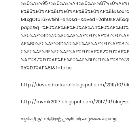
%E0%AE%95+%E0%AE%A4%E0%AF%87%E0%AE%
E%95%E0%AF%8D%E0%AE%95%E0%AF%81&source
MLxgOtuL6Ew&hl=en&sa=X&ved=2ahUKEwi5
page&q=%E0%AE%8E%E0%AE%A4%E0%AF%8D%
%E0%AF%8D%20%E0%AE%AE%E0%AF%81%E0%A
AE%B0%E0%AF%8D%20%E0%AE%AE%E0%AF%81
0%E0%AE%BE%E0%AE%AE%E0%AE%B2%E0%AE%
%AF%87%E0%AE%B5%E0%AE%B0%E0%AF%8D%2
95%E0%AF%81&f=false
http://devendrarkural.blogspot.com/2011/10/
http://mvmk2017.blogspot.com/2017/11/blog-
வழக்கறிஞர் எத்திராஜ் முதலியார் வாழ்க்கை வரலாறு