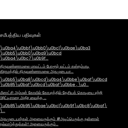
சமீபத்திய பதிவுகள்
\u0ba4\u0bbf\u0bb0\u0bc1\u0bae\u0ba3
\u0bb5\u0bb0\u0ba9\u0bcd
\u0ba4\u0bc7\u0b9f…
திருவண்ணாமலை மாவட்டம் போளூர் வட்டம் கஸ்தம்பாடி
கிராமத்தில் திருவண்ணாமலை அகமுடையா…
\u0bb5\u0ba8\u0bcd\u0ba4\u0bbe\u0baf\u0bcd
\u0b85\u0baf\u0bcd\u0baf\u0bbe , \u0…
மீனாட்சி அம்மன் கோவில் கோபுரத்தில் தேசியக் கொடியை ஏற்றி
பிரிட்டிசாரை அதிர வைத்த …
\u0b85\u0b95\u0bae\u0bc1\u0b9f\u0bc8\u0baf\u0bbe\u
\…
அகமுடையார்கள் அனைவருக்கும் #ஆடிப்பெருக்கு நன்னாள்
நல்வாழ்த்துக்கள்! அனைவருக்கும்…