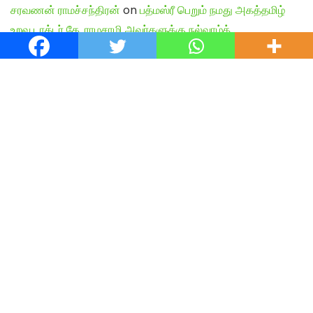
சரவணன் ராமச்சந்திரன்
on
பத்மஸ்ரீ பெறும் நமது அகத்தமிழ்
உறவு டாக்டர் கே. ராமசாமி அவர்களுக்கு நல்வாழ்த்…
Shiva Kumar
on
பத்மஸ்ரீ பெறும் நமது அகத்தமிழ் உறவு டாக்டர்
கே. ராமசாமி அவர்களுக்கு நல்வாழ்த்…
English Articles
Agamudayar Matri Quick Links
Agamudayar Matri (Matrimony)
Website:
https://agamudayarmatri.com/
Agamudayar Matri Application:
https://play.google.com/store/apps/details?
id=com.agamudayarmatri.www
Instagram ID: