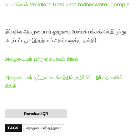
கோவில்கள் Vellalore Uma uma maheswarar Temple…
இப்பதிவு அகமுடையார் ஒற்றுமை பேஸ்புக் பக்கத்தில் இருந்து
பெறப்பட்டது! (இதற்காய் அவர்களுக்கு நன்றி) .
அகமுடையார் ஒற்றுமை பக்கம் லிங்க்
அகமுடையார் ஒற்றுமை பக்கத்தில் குறிப்பிட்ட இப்பதிவுவின்
லிங்க்
Download QR
TAGS:
அகமுடையார் ஒற்றுமை