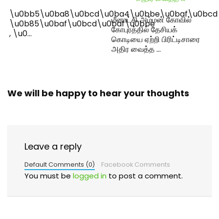
\u0bb5\u0ba8\u0bcd\u0ba4\u0bbe\u0baf\u0bcd
மீனாட்சி அம்மன் கோவில்
\u0b85\u0baf\u0bcd\u0baf\u0bbe
கோபுரத்தில் தேசியக்
, \u0…
கொடியை ஏற்றி பிரிட்டிசாரை
அதிர வைத்த …
We will be happy to hear your thoughts
Leave a reply
Default Comments (0)
Facebook Comments
You must be
logged in
to post a comment.