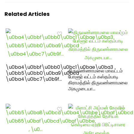
Related Articles
\u0ba4\u0bbf\u0bb0\u0bc1\u0bae\u0ba3
திருவண்ணாமலை மாவட்டம்
\u0bb5\u0bb0\u0ba9\u0bcd
போளூர் வட்டம் கஸ்தம்பாடி
\u0ba4\u0bc7\u0b9f…
கிராமத்தில் திருவண்ணாமலை
அகமுடையா…