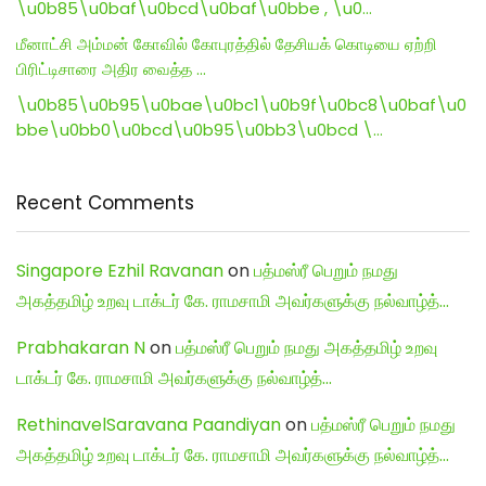
\u0b85\u0baf\u0bcd\u0baf\u0bbe , \u0…
மீனாட்சி அம்மன் கோவில் கோபுரத்தில் தேசியக் கொடியை ஏற்றி
பிரிட்டிசாரை அதிர வைத்த …
\u0b85\u0b95\u0bae\u0bc1\u0b9f\u0bc8\u0baf\u0
bbe\u0bb0\u0bcd\u0b95\u0bb3\u0bcd \…
Recent Comments
Singapore Ezhil Ravanan
on
பத்மஸ்ரீ பெறும் நமது
அகத்தமிழ் உறவு டாக்டர் கே. ராமசாமி அவர்களுக்கு நல்வாழ்த்…
Prabhakaran N
on
பத்மஸ்ரீ பெறும் நமது அகத்தமிழ் உறவு
டாக்டர் கே. ராமசாமி அவர்களுக்கு நல்வாழ்த்…
RethinavelSaravana Paandiyan
on
பத்மஸ்ரீ பெறும் நமது
அகத்தமிழ் உறவு டாக்டர் கே. ராமசாமி அவர்களுக்கு நல்வாழ்த்…