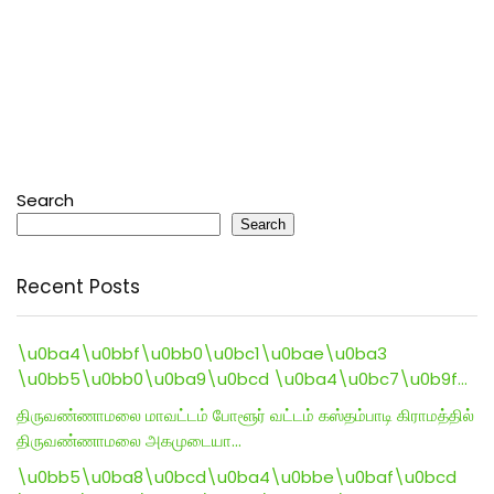
Search
Search
Recent Posts
\u0ba4\u0bbf\u0bb0\u0bc1\u0bae\u0ba3
\u0bb5\u0bb0\u0ba9\u0bcd \u0ba4\u0bc7\u0b9f…
திருவண்ணாமலை மாவட்டம் போளூர் வட்டம் கஸ்தம்பாடி கிராமத்தில்
திருவண்ணாமலை அகமுடையா…
\u0bb5\u0ba8\u0bcd\u0ba4\u0bbe\u0baf\u0bcd