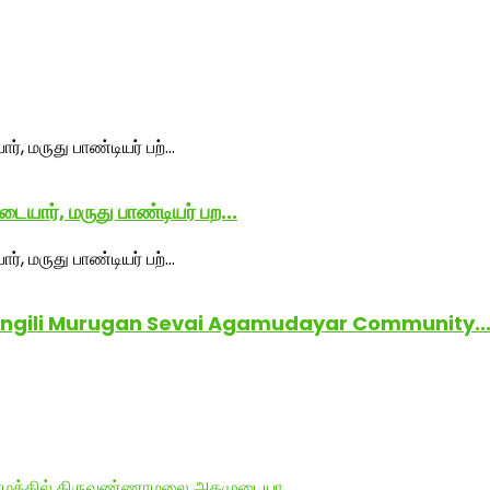
ையார், மருது பாண்டியர் பற...
கள் Sangili Murugan Sevai Agamudayar Community..