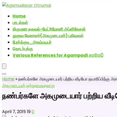
அகமுடையார் திருமண வரன்களுக்கு அகமுடையார்மேட்
Home
பாடல்கள்
திருமண தகவல்-மேட்ரிமோனி அப்ளிகேசன்
துளுவ வேளாளர்(அகமுடையார்) பதிவுகள்
போர்க்குடி_அகம்படியர்
தொடர்புக்கு
Various References for Agampadi අගම්පඩි
Home
»
நண்பர்களே அகமுடையார் பற்றிய வீடியோ தயாரிப்பிற்கு அகம
அகமுடையார் ஒற்றுமை
வரலாறு
நண்பர்களே அகமுடையார் பற்றிய வீடிய
April 7, 2015
19
0