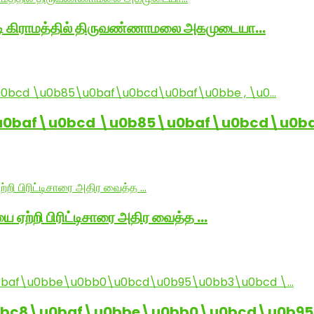
ாடி கிராமத்தில் திருவண்ணாமலை அகமுடையா…
baf\u0bcd \u0b85\u0baf\u0bcd\u0baf
ை ஏற்றி பிரிட்டிசாரை அதிர வைத்த …
0bc8\u0baf\u0bbe\u0bb0\u0bcd\u0b95