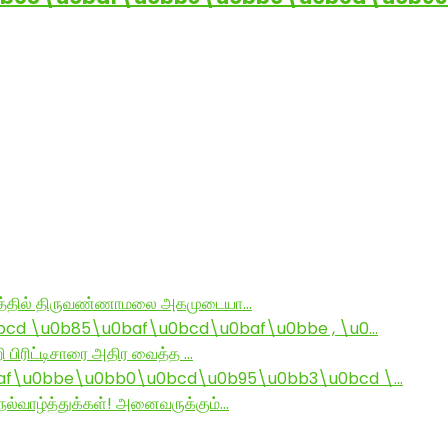
ராமத்தில் திருவண்ணாமலை அகமுடையா…
d \u0b85\u0baf\u0bcd\u0baf\u0bbe , \u0…
ி பிரிட்டிசாரை அதிர வைத்த …
af\u0bbe\u0bb0\u0bcd\u0b95\u0bb3\u0bcd \…
ல்வாழ்த்துக்கள்! அனைவருக்கும்…