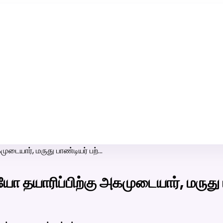
ரி-பெண் வீட்டாருக்கு 100% இலவச திருமண சேவை! வாட்ஸப் எண்:
7200507629
ுடையார், மருது பாண்டியர் பற்…
ோ தயாரிப்பிற்கு அகமுடையார், மருது 