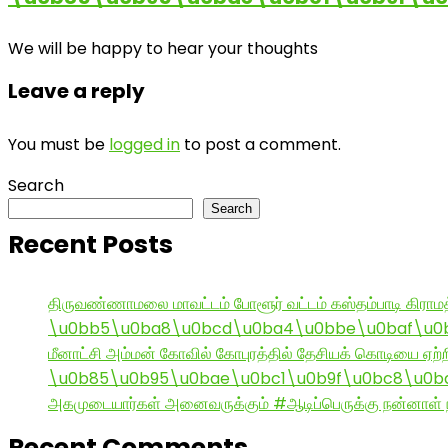
We will be happy to hear your thoughts
Leave a reply
You must be
logged in
to post a comment.
Search
Search
Recent Posts
திருவண்ணாமலை மாவட்டம் போளூர் வட்டம் கஸ்தம்பாடி கி
\u0bb5\u0ba8\u0bcd\u0ba4\u0bbe\u0baf\u0bc
மீனாட்சி அம்மன் கோவில் கோபுரத்தில் தேசியக் கொடியை ஏற்ற
\u0b85\u0b95\u0bae\u0bc1\u0b9f\u0bc8\u0b
அகமுடையார்கள் அனைவருக்கும் #ஆடிப்பெருக்கு நன்னாள் ந
Recent Comments