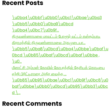
Recent Posts
\u0ba4\u0bbf\u0bb0\u0bc1\u0bae\u0ba3
\u0bb5\u0bb0\u0ba9\u0bcd
\u0ba4\u0bc7\u0b9f…
திருவண்ணாமலை மாவட்டம் போளூர் வட்டம் கஸ்தம்பாடி
கிராமத்தில் திருவண்ணாமலை அகமுடையா…
\u0bb5\u0ba8\u0bcd\u0ba4\u0bbe\u0baf\u
0bcd \u0b85\u0baf\u0bcd\u0baf\u0bbe ,
\u0…
மீனாட்சி அம்மன் கோவில் கோபுரத்தில் தேசியக் கொடியை
ஏற்றி பிரிட்டிசாரை அதிர வைத்த …
\u0b85\u0b95\u0bae\u0bc1\u0b9f\u0bc8\u0
baf\u0bbe\u0bb0\u0bcd\u0b95\u0bb3\u0bc
d \…
Recent Comments