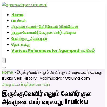
அகமுடையார் திருமண வரன்களுக்கு அகமுடையார்மேட்ரி-
பெண் வீட்டாருக்கு 100% இலவச திருமண சேவை! வாட்ஸப்
Home
எண்: 7200507629
பாடல்கள்
திருமண தகவல்-மேட்ரிமோனி அப்ளிகேசன்
துளுவ வேளாளர்(அகமுடையார்) பதிவுகள்
போர்க்குடி_அகம்படியர்
தொடர்புக்கு
Various References for Agampadi අගම්පඩි
Home
»
இருக்குவேளிர் எனும் வேளிர் குல அகமுடையார் வரலாறு
Irukku Velir History | Agamudayar Otrumai.com
அகமுடையார் ஒற்றுமை
வரலாறு
இருக்குவேளிர் எனும் வேளிர் குல
அகமுடையார் வரலாறு Irukku