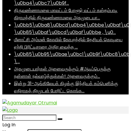
\u0ba4\u0bc7\u0b9f…
திருவண்ணாமலை மாவட்டம் போளூர் வட்டம் கஸ்தம்பாடி
கிராமத்தில் திருவண்ணாமலை அகமுடையா…
\u0bb5\u0ba8\u0bcd\u0ba4\u0bbe\u0baf\u0
\u0b85\u0baf\u0bcd\u0baf\u0bbe , \u0…
மீனாட்சி அம்மன் கோவில் கோபுரத்தில் தேசியக் கொடியை
ஏற்றி பிரிட்டிசாரை அதிர வைத்த …
\u0b85\u0b95\u0bae\u0bc1\u0b9f\u0bc8\u0b
\…
அகமுடையார்கள் அனைவருக்கும் #ஆடிப்பெருக்கு
நன்னாள் நல்வாழ்த்துக்கள்! அனைவருக்கும்…
இன்று 31-ஆங்கிலேயக் கிழக்கு இந்தியக் கம்பெனிக்கு
எதிராகத் தீரமுடன் போரிட்ட கொங்க…
Log In