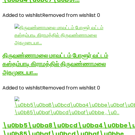
Added to wishlist
Removed from wishlist
0
திருவண்ணாமலை மாவட்டம் போளூர் வட்டம்
கஸ்தம்பாடி கிராமத்தில் திருவண்ணாமலை
அகமுடையா…
Added to wishlist
Removed from wishlist
0
\u0bb5\u0ba8\u0bcd\u0ba4\u0bbe\u
\u0b85\u0baf\u0bcd\u0baf\u0bbe ,