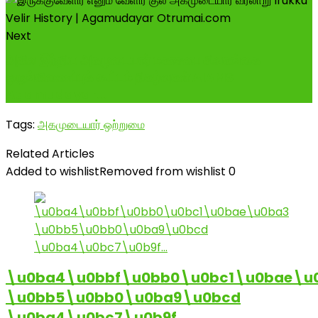
Next
அகில இந்திய அகமுடையார் மகாசபை சிவகங்கை
ஒருங்கிணைப்புக் கூட்டம் நிகழ்வுகள் AIAMS
Agamudayar...
Tags:
அகமுடையார் ஒற்றுமை
Related Articles
Added to wishlist
Removed from wishlist
0
\u0ba4\u0bbf\u0bb0\u0bc1\u0bae\u
\u0bb5\u0bb0\u0ba9\u0bcd
\u0ba4\u0bc7\u0b9f…