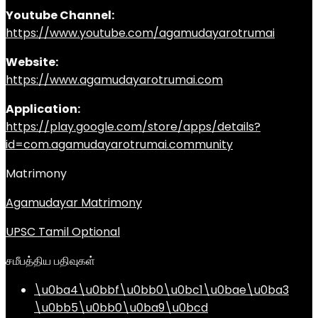
Youtube Channel:
https://www.youtube.com/agamudayarotrumai
Website:
https://www.agamudayarotrumai.com
Application:
https://play.google.com/store/apps/details?
id=com.agamudayarotrumai.community
Matrimony
Agamudayar Matrimony
UPSC Tamil Optional
சமீபத்திய பதிவுகள்
\u0ba4\u0bbf\u0bb0\u0bc1\u0bae\u0ba3
\u0bb5\u0bb0\u0ba9\u0bcd