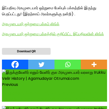
இப்பதிவு அகமுடையார் ஒற்றுமை பேஸ்புக் பக்கத்தில் இருந்து
பெறப்பட்டது! (இதற்காய் அவர்களுக்கு நன்றி) .
அகமுடையார் ஒற்றுமை பக்கம் லிங்க்
அகமுடையார் ஒற்றுமை பக்கத்தில் குறிப்பிட்ட இப்பதிவுவின் லிங்க்
Download QR
Previous
கனத்ததோர் அகமுடையார் பெயர் காரணம்- காவல் முறை
தோன்றிய வரலாறு-தமிழர்களின் உண்மை வரலாறு-அக