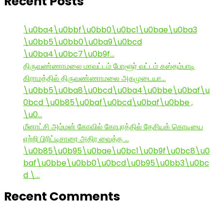
Recent Posts
\u0ba4\u0bbf\u0bb0\u0bc1\u0bae\u0ba3
\u0bb5\u0bb0\u0ba9\u0bcd
\u0ba4\u0bc7\u0b9f…
திருவண்ணாமலை மாவட்டம் போளூர் வட்டம் கஸ்தம்பாடி
கிராமத்தில் திருவண்ணாமலை அகமுடையா…
\u0bb5\u0ba8\u0bcd\u0ba4\u0bbe\u0baf\u
0bcd \u0b85\u0baf\u0bcd\u0baf\u0bbe ,
\u0…
மீனாட்சி அம்மன் கோவில் கோபுரத்தில் தேசியக் கொடியை
ஏற்றி பிரிட்டிசாரை அதிர வைத்த …
\u0b85\u0b95\u0bae\u0bc1\u0b9f\u0bc8\u0
baf\u0bbe\u0bb0\u0bcd\u0b95\u0bb3\u0bc
d \…
Recent Comments