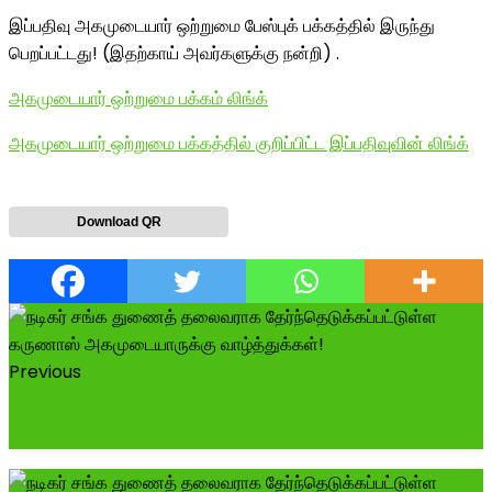
இப்பதிவு அகமுடையார் ஒற்றுமை பேஸ்புக் பக்கத்தில் இருந்து
பெறப்பட்டது! (இதற்காய் அவர்களுக்கு நன்றி) .
அகமுடையார் ஒற்றுமை பக்கம் லிங்க்
அகமுடையார் ஒற்றுமை பக்கத்தில் குறிப்பிட்ட இப்பதிவுவின் லிங்க்
Download QR
Previous
தாய்மாமன் வீட்டு மாராப்பு சேலை-மறைந்து வரும்
அகமுடையார் குல வழக்கம்