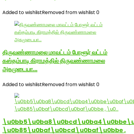
Added to wishlist
Removed from wishlist
0
திருவண்ணாமலை மாவட்டம் போளூர் வட்டம்
கஸ்தம்பாடி கிராமத்தில் திருவண்ணாமலை
அகமுடையா…
Added to wishlist
Removed from wishlist
0
\u0bb5\u0ba8\u0bcd\u0ba4\u0bbe\u
\u0b85\u0baf\u0bcd\u0baf\u0bbe ,