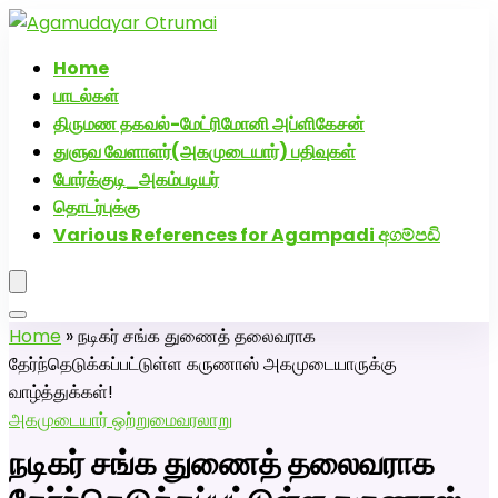
அகமுடையார் திருமண வரன்களுக்கு அகமுடையார்மேட்ரி-
பெண் வீட்டாருக்கு 100% இலவச திருமண சேவை! வாட்ஸப்
Home
எண்: 7200507629
பாடல்கள்
திருமண தகவல்-மேட்ரிமோனி அப்ளிகேசன்
துளுவ வேளாளர்(அகமுடையார்) பதிவுகள்
போர்க்குடி_அகம்படியர்
தொடர்புக்கு
Various References for Agampadi අගම්පඩි
Home
»
நடிகர் சங்க துணைத் தலைவராக
தேர்ந்தெடுக்கப்பட்டுள்ள கருணாஸ் அகமுடையாருக்கு
வாழ்த்துக்கள்!
அகமுடையார் ஒற்றுமை
வரலாறு
நடிகர் சங்க துணைத் தலைவராக