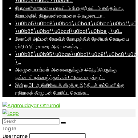
\u0ba4\u0bc7\u0b9f…
திருவண்ணாமலை மாவட்டம் போளூர் வட்டம் கஸ்தம்பாடி
கிராமத்தில் திருவண்ணாமலை அகமுடையா…
\u0bb5\u0ba8\u0bcd\u0ba4\u0bbe\u0baf\u0
\u0b85\u0baf\u0bcd\u0baf\u0bbe , \u0…
மீனாட்சி அம்மன் கோவில் கோபுரத்தில் தேசியக் கொடியை
ஏற்றி பிரிட்டிசாரை அதிர வைத்த …
\u0b85\u0b95\u0bae\u0bc1\u0b9f\u0bc8\u0b
\…
அகமுடையார்கள் அனைவருக்கும் #ஆடிப்பெருக்கு
நன்னாள் நல்வாழ்த்துக்கள்! அனைவருக்கும்…
இன்று 31-ஆங்கிலேயக் கிழக்கு இந்தியக் கம்பெனிக்கு
எதிராகத் தீரமுடன் போரிட்ட கொங்க…
Log In
Username