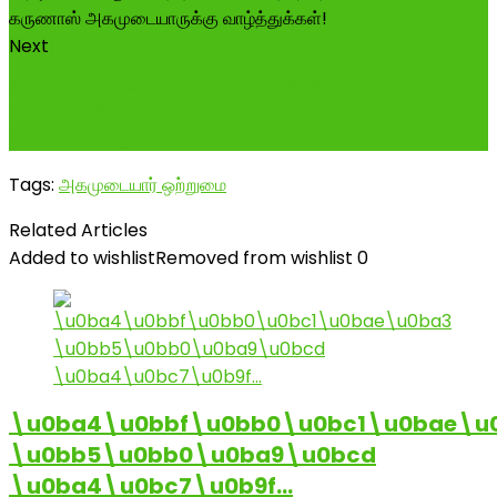
Next
கி.பி 1600 ஆண்டுக்கு முன்பே வளரி ஆயுதத்தை
பயன்படுத்திய அகமுடையார்கள் Agamudayar
Community Used...
Tags:
அகமுடையார் ஒற்றுமை
Related Articles
Added to wishlist
Removed from wishlist
0
\u0ba4\u0bbf\u0bb0\u0bc1\u0bae\u
\u0bb5\u0bb0\u0ba9\u0bcd
\u0ba4\u0bc7\u0b9f…