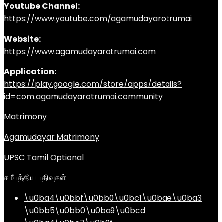
Youtube Channel:
https://www.youtube.com/agamudayarotrumai
Website:
https://www.agamudayarotrumai.com
Application:
https://play.google.com/store/apps/details?
id=com.agamudayarotrumai.community
Matrimony
Agamudayar Matrimony
UPSC Tamil Optional
சமீபத்திய பதிவுகள்
\u0ba4\u0bbf\u0bb0\u0bc1\u0bae\u0ba3
\u0bb5\u0bb0\u0ba9\u0bcd