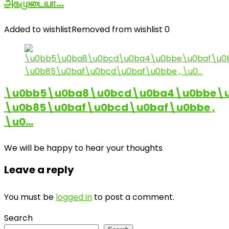
அகமுடையா…
Added to wishlist
Removed from wishlist
0
\u0bb5\u0ba8\u0bcd\u0ba4\u0bbe\u
\u0b85\u0baf\u0bcd\u0baf\u0bbe ,
\u0…
We will be happy to hear your thoughts
Leave a reply
You must be
logged in
to post a comment.
Search