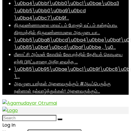
\u0ba4\u0bbf\u0bb0\u0bc1\u0bae\u0ba3
\u0bb5\u0bb0\u0ba9\u0bcd
\u0ba4\u0bc7\u0b9f…
திருவண்ணாமலை மாவட்டம் போளூர் வட்டம் கஸ்தம்பாடி
கிராமத்தில் திருவண்ணாமலை அகமுடையா…
\u0bb5\u0ba8\u0bcd\u0ba4\u0bbe\u0baf\u0
\u0b85\u0baf\u0bcd\u0baf\u0bbe , \u0…
மீனாட்சி அம்மன் கோவில் கோபுரத்தில் தேசியக் கொடியை
ஏற்றி பிரிட்டிசாரை அதிர வைத்த …
\u0b85\u0b95\u0bae\u0bc1\u0b9f\u0bc8\u0b
\…
அகமுடையார்கள் அனைவருக்கும் #ஆடிப்பெருக்கு
நன்னாள் நல்வாழ்த்துக்கள்! அனைவருக்கும்…
Log In