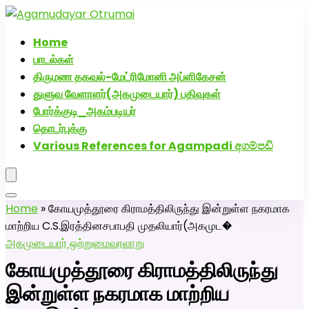
அகமுடையார் திருமண வரன்களுக்கு அகமுடையார்மேட்ரி-பெண்
வீட்டாருக்கு 100% இலவச திருமண சேவை! வாட்ஸப் எண்:
Home
7200507629
பாடல்கள்
திருமண தகவல்-மேட்ரிமோனி அப்ளிகேசன்
துளுவ வேளாளர்(அகமுடையார்) பதிவுகள்
போர்க்குடி_அகம்படியர்
தொடர்புக்கு
Various References for Agampadi අගම්පඩි
Home
»
கோயமுத்தூரை கிராமத்திலிருந்து இன்றுள்ள நகரமாக
மாற்றிய C.S.இரத்தினசபாபதி முதலியார்(அகமுட�
அகமுடையார் ஒற்றுமை
வரலாறு
கோயமுத்தூரை கிராமத்திலிருந்து
இன்றுள்ள நகரமாக மாற்றிய