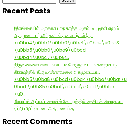
Search
Recent Posts
இலங்கையில் அரசரை பாதுகாத்த அகம்படி முதலி எனும்
அகமுடையார் வீரர்களின் தலைவர்கள்(த…
\u0ba4\u0bbf\u0bb0\u0bc1\u0bae\u0ba3
\u0bb5\u0bb0\u0ba9\u0bcd
\u0ba4\u0bc7\u0b9f…
திருவண்ணாமலை மாவட்டம் போளூர் வட்டம் கஸ்தம்பாடி
கிராமத்தில் திருவண்ணாமலை அகமுடையா…
\u0bb5\u0ba8\u0bcd\u0ba4\u0bbe\u0baf\u
0bcd \u0b85\u0baf\u0bcd\u0baf\u0bbe ,
\u0…
மீனாட்சி அம்மன் கோவில் கோபுரத்தில் தேசியக் கொடியை
ஏற்றி பிரிட்டிசாரை அதிர வைத்த …
Recent Comments