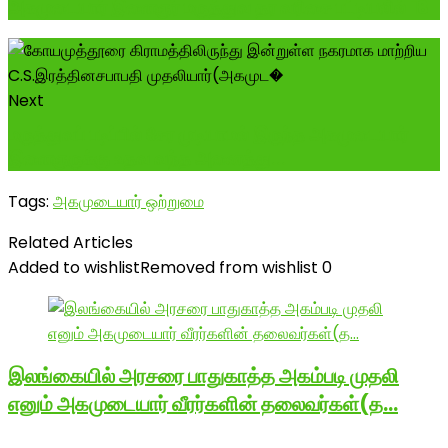
அகமுடையார் இளைஞர் மருத்துவ தர வரிசை பட்டியலில் 18
Next
மருத்துவப் படிப்பில் சேர முடியாமல் இருந்த அகமுடையார்
இளைஞருக்கு உதவ வந்த அனைத்து...
Tags:
அகமுடையார் ஒற்றுமை
Related Articles
Added to wishlist
Removed from wishlist
0
இலங்கையில் அரசரை பாதுகாத்த அகம்படி முதலி
எனும் அகமுடையார் வீரர்களின் தலைவர்கள்(த…