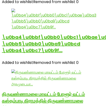
Added to wishlist
Removed from wishlist
0
\u0ba4\u0bbf\u0bb0\u0bc1\u0bae\u
\u0bb5\u0bb0\u0ba9\u0bcd
\u0ba4\u0bc7\u0b9f…
Added to wishlist
Removed from wishlist
0
திருவண்ணாமலை மாவட்டம் போளூர் வட்டம்
கஸ்தம்பாடி கிராமத்தில் திருவண்ணாமலை