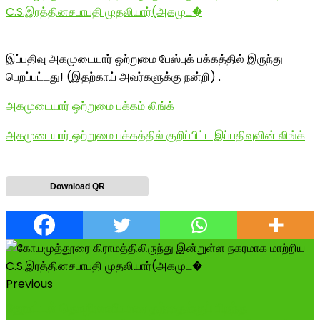
C.S.இரத்தினசபாபதி முதலியார்(அகமுட�
இப்பதிவு அகமுடையார் ஒற்றுமை பேஸ்புக் பக்கத்தில் இருந்து
பெறப்பட்டது! (இதற்காய் அவர்களுக்கு நன்றி) .
அகமுடையார் ஒற்றுமை பக்கம் லிங்க்
அகமுடையார் ஒற்றுமை பக்கத்தில் குறிப்பிட்ட இப்பதிவுவின் லிங்க்
Download QR
Previous
ஹோட்டல் தொழிலாளியான தந்தைக்குப் பிறந்த