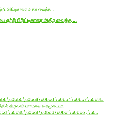
ை ஏற்றி பிரிட்டிசாரை அதிர வைத்த …
bb5\u0bb0\u0ba9\u0bcd \u0ba4\u0bc7\u0b9f…
ராமத்தில் திருவண்ணாமலை அகமுடையா…
d \u0b85\u0baf\u0bcd\u0baf\u0bbe , \u0…