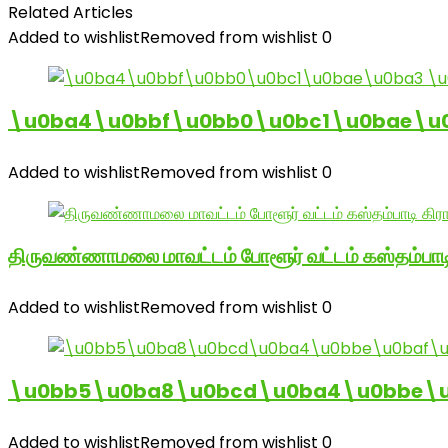
Related Articles
Added to wishlist
Removed from wishlist
0
\u0ba4\u0bbf\u0bb0\u0bc1\u0bae\u
Added to wishlist
Removed from wishlist
0
திருவண்ணாமலை மாவட்டம் போளூர் வட்டம் கஸ்தம்ப
Added to wishlist
Removed from wishlist
0
\u0bb5\u0ba8\u0bcd\u0ba4\u0bbe\u0
Added to wishlist
Removed from wishlist
0