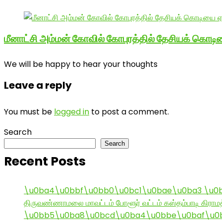
மீனாட்சி அம்மன் கோவில் கோபுரத்தில் தேசியக் கொடிய
We will be happy to hear your thoughts
Leave a reply
You must be
logged in
to post a comment.
Search
Search
Recent Posts
\u0ba4\u0bbf\u0bb0\u0bc1\u0bae\u0ba3 \u0
திருவண்ணாமலை மாவட்டம் போளூர் வட்டம் கஸ்தம்பாடி கி
\u0bb5\u0ba8\u0bcd\u0ba4\u0bbe\u0baf\u0bc