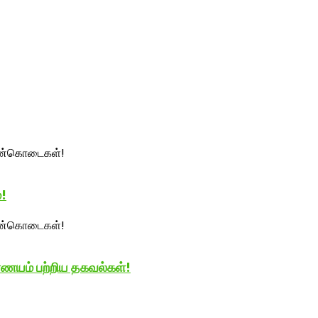
்!
நாணயம் பற்றிய தகவல்கள்!