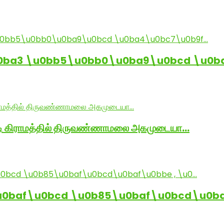
0ba3 \u0bb5\u0bb0\u0ba9\u0bcd \u0b
ாடி கிராமத்தில் திருவண்ணாமலை அகமுடையா…
baf\u0bcd \u0b85\u0baf\u0bcd\u0baf