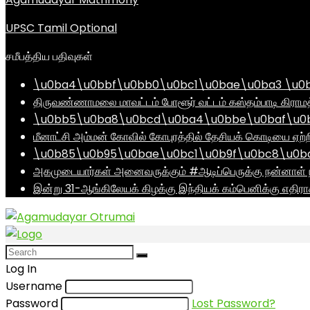
UPSC Tamil Optional
சமீபத்திய பதிவுகள்
\u0ba4\u0bbf\u0bb0\u0bc1\u0bae\u0ba3 \u0
திருவண்ணாமலை மாவட்டம் போளூர் வட்டம் கஸ்தம்பாடி கி
\u0bb5\u0ba8\u0bcd\u0ba4\u0bbe\u0baf\u0bc
மீனாட்சி அம்மன் கோவில் கோபுரத்தில் தேசியக் கொடியை ஏற்ற
\u0b85\u0b95\u0bae\u0bc1\u0b9f\u0bc8\u0b
அகமுடையார்கள் அனைவருக்கும் #ஆடிப்பெருக்கு நன்னாள் ந
இன்று 31-ஆங்கிலேயக் கிழக்கு இந்தியக் கம்பெனிக்கு எதிர
Log In
Username
Password
Lost Password?