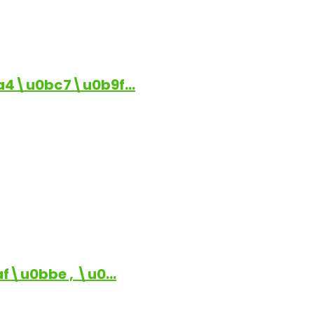
a4\u0bc7\u0b9f…
\u0bbe , \u0…