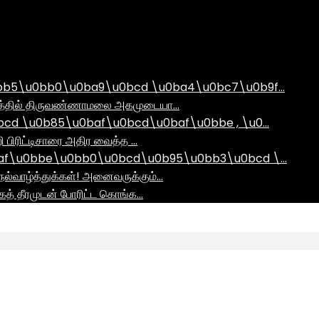
bb5\u0bb0\u0ba9\u0bcd \u0ba4\u0bc7\u0b9f…
ராமத்தில் திருவண்ணாமலை அகமுடையா…
d \u0b85\u0baf\u0bcd\u0baf\u0bbe , \u0…
ி பிரிட்டிசாரை அதிர வைத்த …
af\u0bbe\u0bb0\u0bcd\u0b95\u0bb3\u0bcd \…
ல்வாழ்த்துக்கள்! அனைவருக்கும்…
ாகத் தீரமுடன் போரிட்ட கொங்க…