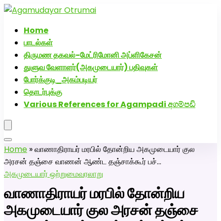
அகமுடையார் திருமண வரன்களுக்கு அகமுடையார்மேட்ரி-
பெண் வீட்டாருக்கு 100% இலவச திருமண சேவை! வாட்ஸப்
Home
எண்: 7200507629
பாடல்கள்
திருமண தகவல்-மேட்ரிமோனி அப்ளிகேசன்
துளுவ வேளாளர்(அகமுடையார்) பதிவுகள்
போர்க்குடி_அகம்படியர்
தொடர்புக்கு
Various References for Agampadi අගම්පඩි
Home
»
வாணாதிராயர் மரபில் தோன்றிய அகமுடையார் குல
அரசன் தஞ்சை வாணன் ஆண்ட தஞ்சாக்கூர் பச்…
அகமுடையார் ஒற்றுமை
வரலாறு
வாணாதிராயர் மரபில் தோன்றிய
அகமுடையார் குல அரசன் தஞ்சை