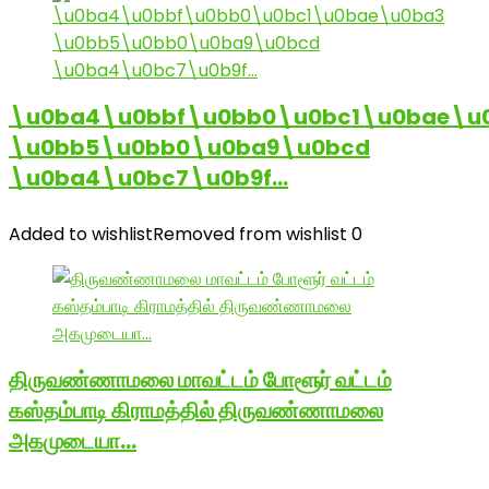
\u0ba4\u0bbf\u0bb0\u0bc1\u0bae\u
\u0bb5\u0bb0\u0ba9\u0bcd
\u0ba4\u0bc7\u0b9f…
Added to wishlist
Removed from wishlist
0
திருவண்ணாமலை மாவட்டம் போளூர் வட்டம்
கஸ்தம்பாடி கிராமத்தில் திருவண்ணாமலை
அகமுடையா…