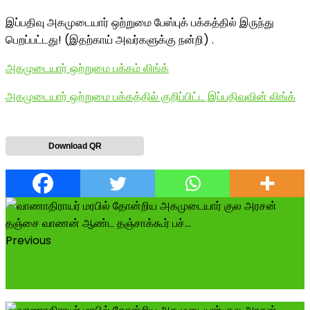
இப்பதிவு அகமுடையார் ஒற்றுமை பேஸ்புக் பக்கத்தில் இருந்து
பெறப்பட்டது! (இதற்காய் அவர்களுக்கு நன்றி) .
அகமுடையார் ஒற்றுமை பக்கம் லிங்க்
அகமுடையார் ஒற்றுமை பக்கத்தில் குறிப்பிட்ட இப்பதிவுவின் லிங்க்
Download QR
Previous
சின்ன மருதுபாண்டியரின் உறுதிக்கோட்டை அரண்மனையின்
சிதைவுகள்!