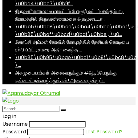
\u0ba4\u0bc7\u0b9f…
திருவண்ணாமலை மாவட்டம் போளூர் வட்டம் கஸ்தம்பாடி
கிராமத்தில் திருவண்ணாமலை அகமுடையா…
\u0bb5\u0ba8\u0bcd\u0ba4\u0bbe\u0baf\u0
\u0b85\u0baf\u0bcd\u0baf\u0bbe , \u0…
மீனாட்சி அம்மன் கோவில் கோபுரத்தில் தேசியக் கொடியை
ஏற்றி பிரிட்டிசாரை அதிர வைத்த …
\u0b85\u0b95\u0bae\u0bc1\u0b9f\u0bc8\u0b
\…
அகமுடையார்கள் அனைவருக்கும் #ஆடிப்பெருக்கு
நன்னாள் நல்வாழ்த்துக்கள்! அனைவருக்கும்…
Log In
Username
Password
Lost Password?