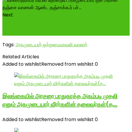
Next
அகமுடையார் குல அரசர்களான வாணாதிராயர்களின்
ஐராவதேஸ்வரர் கோவில் பயணம்!
Tags:
அகமுடையார் ஒற்றுமை
மாவலி வாணர்
Related Articles
Added to wishlist
Removed from wishlist
0
இலங்கையில் அரசரை பாதுகாத்த அகம்படி முதலி
எனும் அகமுடையார் வீரர்களின் தலைவர்கள்(த…
Added to wishlist
Removed from wishlist
0