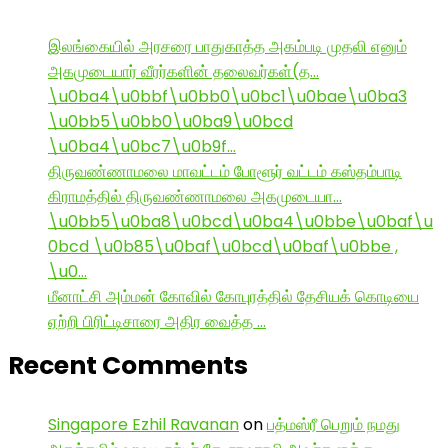
இலங்கையில் அரசரை பாதுகாத்த அகம்படி முதலி எனும்
அகமுடையார் வீரர்களின் தலைவர்கள்(த…
\u0ba4\u0bbf\u0bb0\u0bc1\u0bae\u0ba3
\u0bb5\u0bb0\u0ba9\u0bcd
\u0ba4\u0bc7\u0b9f…
திருவண்ணாமலை மாவட்டம் போளூர் வட்டம் கஸ்தம்பாடி
கிராமத்தில் திருவண்ணாமலை அகமுடையா…
\u0bb5\u0ba8\u0bcd\u0ba4\u0bbe\u0baf\u
0bcd \u0b85\u0baf\u0bcd\u0baf\u0bbe ,
\u0…
மீனாட்சி அம்மன் கோவில் கோபுரத்தில் தேசியக் கொடியை
ஏற்றி பிரிட்டிசாரை அதிர வைத்த …
Recent Comments
Singapore Ezhil Ravanan
on
பத்மஸ்ரீ பெறும் நமது