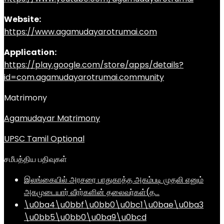
Website:
https://www.agamudayarotrumai.com
Application:
https://play.google.com/store/apps/details?
id=com.agamudayarotrumai.community
Matrimony
Agamudayar Matrimony
UPSC Tamil Optional
சமீபத்திய பதிவுகள்
இலங்கையில் அரசரை பாதுகாத்த அகம்படி முதலி எனும்
அகமுடையார் வீரர்களின் தலைவர்கள்(த…
\u0ba4\u0bbf\u0bb0\u0bc1\u0bae\u0ba3
\u0bb5\u0bb0\u0ba9\u0bcd