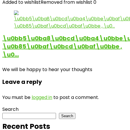
Added to wishlist
Removed from wishlist
0
\u0bb5\u0ba8\u0bcd\u0ba4\u0bbe\u
\u0b85\u0baf\u0bcd\u0baf\u0bbe ,
\u0…
We will be happy to hear your thoughts
Leave a reply
You must be
logged in
to post a comment.
Search
Search
Recent Posts