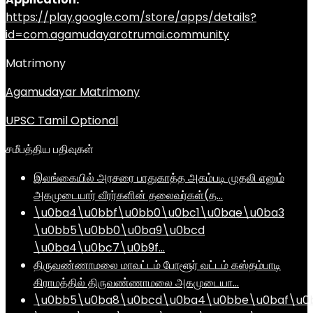
https://play.google.com/store/apps/details?
id=com.agamudayarotrumai.community
Matrimony
Agamudayar Matrimony
UPSC Tamil Optional
சமீபத்திய பதிவுகள்
இலங்கையில் அரசரை பாதுகாத்த அகம்படி முதலி எனும்
அகமுடையார் வீரர்களின் தலைவர்கள்(த…
\u0ba4\u0bbf\u0bb0\u0bc1\u0bae\u0ba3
\u0bb5\u0bb0\u0ba9\u0bcd
\u0ba4\u0bc7\u0b9f…
திருவண்ணாமலை மாவட்டம் போளூர் வட்டம் கஸ்தம்பாடி
கிராமத்தில் திருவண்ணாமலை அகமுடையா…
\u0bb5\u0ba8\u0bcd\u0ba4\u0bbe\u0baf\u0