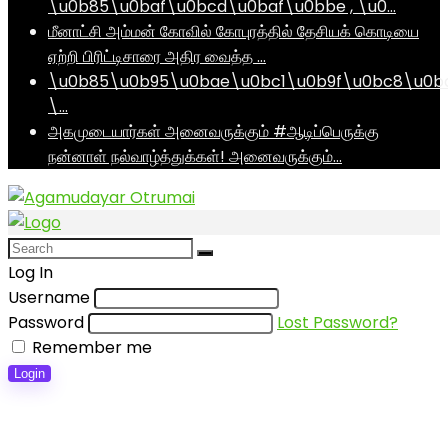
\u0b85\u0baf\u0bcd\u0baf\u0bbe , \u0…
மீனாட்சி அம்மன் கோவில் கோபுரத்தில் தேசியக் கொடியை
ஏற்றி பிரிட்டிசாரை அதிர வைத்த …
\u0b85\u0b95\u0bae\u0bc1\u0b9f\u0bc8\u0b
\…
அகமுடையார்கள் அனைவருக்கும் #ஆடிப்பெருக்கு
நன்னாள் நல்வாழ்த்துக்கள்! அனைவருக்கும்…
Log In
Username
Password
Lost Password?
Remember me
Login