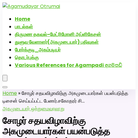
அகமுடையார் திருமண வரன்களுக்கு அகமுடையார்மேட்ரி-
பெண் வீட்டாருக்கு 100% இலவச திருமண சேவை! வாட்ஸப்
Home
எண்: 7200507629
பாடல்கள்
திருமண தகவல்-மேட்ரிமோனி அப்ளிகேசன்
துளுவ வேளாளர்(அகமுடையார்) பதிவுகள்
போர்க்குடி_அகம்படியர்
தொடர்புக்கு
Various References for Agampadi අගම්පඩි
Home
»
சோழர் சதயவிழாவிற்கு அகமுடையார்கள் பயன்படுத்த
டிசைன் செய்யப்பட்ட பேணர்.சகோதரர் சி…
அகமுடையார் ஒற்றுமை
வரலாறு
சோழர் சதயவிழாவிற்கு
அகமுடையார்கள் பயன்படுத்த