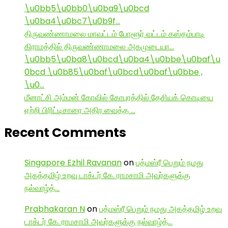
\u0bb5\u0bb0\u0ba9\u0bcd
\u0ba4\u0bc7\u0b9f…
திருவண்ணாமலை மாவட்டம் போளூர் வட்டம் கஸ்தம்பாடி
கிராமத்தில் திருவண்ணாமலை அகமுடையா…
\u0bb5\u0ba8\u0bcd\u0ba4\u0bbe\u0baf\u
0bcd \u0b85\u0baf\u0bcd\u0baf\u0bbe ,
\u0…
மீனாட்சி அம்மன் கோவில் கோபுரத்தில் தேசியக் கொடியை
ஏற்றி பிரிட்டிசாரை அதிர வைத்த …
Recent Comments
Singapore Ezhil Ravanan
on
பத்மஸ்ரீ பெறும் நமது
அகத்தமிழ் உறவு டாக்டர் கே. ராமசாமி அவர்களுக்கு
நல்வாழ்த்…
Prabhakaran N
on
பத்மஸ்ரீ பெறும் நமது அகத்தமிழ் உறவு
டாக்டர் கே. ராமசாமி அவர்களுக்கு நல்வாழ்த்…