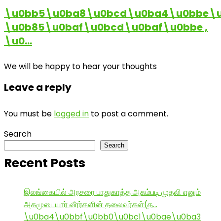
\u0bb5\u0ba8\u0bcd\u0ba4\u0bbe\u
\u0b85\u0baf\u0bcd\u0baf\u0bbe ,
\u0…
We will be happy to hear your thoughts
Leave a reply
You must be
logged in
to post a comment.
Search
Search
Recent Posts
இலங்கையில் அரசரை பாதுகாத்த அகம்படி முதலி எனும்
அகமுடையார் வீரர்களின் தலைவர்கள்(த…
\u0ba4\u0bbf\u0bb0\u0bc1\u0bae\u0ba3