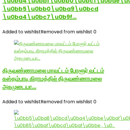
\u0ba4\u0bbf\u0bb0\u0bc1\u0bae\u
\u0bb5\u0bb0\u0ba9\u0bcd
\u0ba4\u0bc7\u0b9f…
Added to wishlist
Removed from wishlist
0
திருவண்ணாமலை மாவட்டம் போளூர் வட்டம்
கஸ்தம்பாடி கிராமத்தில் திருவண்ணாமலை
அகமுடையா…
Added to wishlist
Removed from wishlist
0