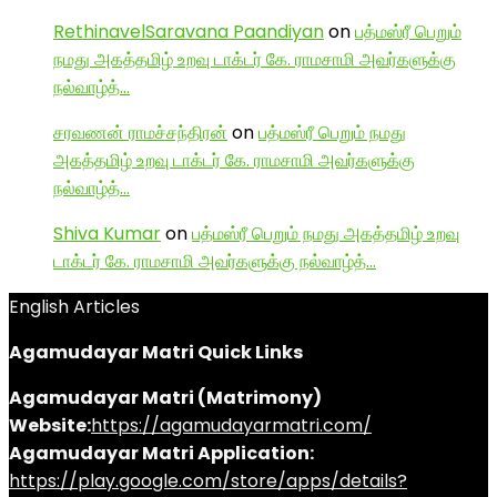
RethinavelSaravana Paandiyan
on
பத்மஸ்ரீ பெறும்
நமது அகத்தமிழ் உறவு டாக்டர் கே. ராமசாமி அவர்களுக்கு
நல்வாழ்த்…
சரவணன் ராமச்சந்திரன்
on
பத்மஸ்ரீ பெறும் நமது
அகத்தமிழ் உறவு டாக்டர் கே. ராமசாமி அவர்களுக்கு
நல்வாழ்த்…
Shiva Kumar
on
பத்மஸ்ரீ பெறும் நமது அகத்தமிழ் உறவு
டாக்டர் கே. ராமசாமி அவர்களுக்கு நல்வாழ்த்…
English Articles
Agamudayar Matri Quick Links
Agamudayar Matri (Matrimony)
Website:
https://agamudayarmatri.com/
Agamudayar Matri Application:
https://play.google.com/store/apps/details?