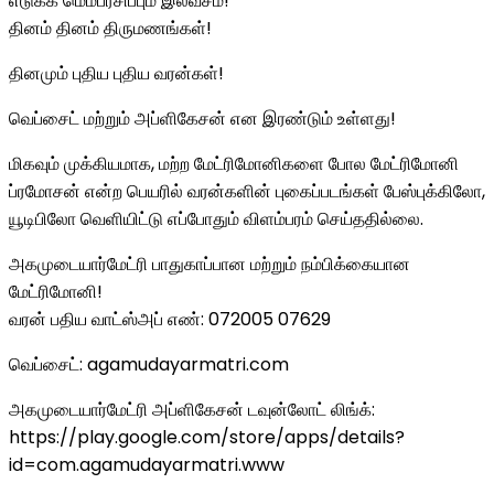
எடுக்க மெம்பர்சிப்பும் இலவசம்!
தினம் தினம் திருமணங்கள்!
தினமும் புதிய புதிய வரன்கள்!
வெப்சைட் மற்றும் அப்ளிகேசன் என இரண்டும் உள்ளது!
மிகவும் முக்கியமாக, மற்ற மேட்ரிமோனிகளை போல மேட்ரிமோனி
ப்ரமோசன் என்ற பெயரில் வரன்களின் புகைப்படங்கள் பேஸ்புக்கிலோ,
யூடிபிலோ வெளியிட்டு எப்போதும் விளம்பரம் செய்ததில்லை.
அகமுடையார்மேட்ரி பாதுகாப்பான மற்றும் நம்பிக்கையான
மேட்ரிமோனி!
வரன் பதிய வாட்ஸ்அப் எண்: 072005 07629
வெப்சைட்: agamudayarmatri.com
அகமுடையார்மேட்ரி அப்ளிகேசன் டவுன்லோட் லிங்க்:
https://play.google.com/store/apps/details?
id=com.agamudayarmatri.www