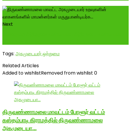
Next
வரலாற்றை அறிந்தால் உண்மையை அறியலாம். உண்மையை
அறிந்தால் நாம் ஒருங்கிணையலாம்.அகமு...
Tags:
அகமுடையார் ஒற்றுமை
Related Articles
Added to wishlist
Removed from wishlist
0
திருவண்ணாமலை மாவட்டம் போளூர் வட்டம்
கஸ்தம்பாடி கிராமத்தில் திருவண்ணாமலை
அகமுடையா…