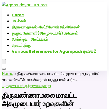
அகமுடையார் திருமண வரன்களுக்கு அகமுடையார்மேட்ரி-பெண்
திருமண சேவை! வாட்ஸப் எண்: 72005
Home
பாடல்கள்
திருமண தகவல்-மேட்ரிமோனி அப்ளிகேசன்
துளுவ வேளாளர்(அகமுடையார்) பதிவுகள்
போர்க்குடி_அகம்படியர்
தொடர்புக்கு
Various References for Agampadi අගම්පඩි
Home
»
திருவண்ணாமலை மாவட்ட அகமுடையார் உறவுகளின்
வாகனங்களில் மாமன்னர்கள் மருதுபாண்டியர்க…
அகமுடையார் ஒற்றுமை
வரலாறு
திருவண்ணாமலை மாவட்ட
அகமுடையார் உறவுகளின்