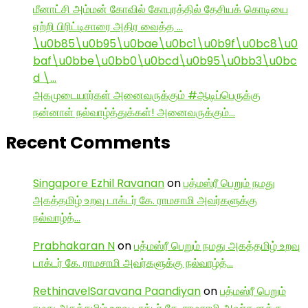
மீனாட்சி அம்மன் கோவில் கோபுரத்தில் தேசியக் கொடியை
ஏற்றி பிரிட்டிசாரை அதிர வைத்த …
\u0b85\u0b95\u0bae\u0bc1\u0b9f\u0bc8\u0
baf\u0bbe\u0bb0\u0bcd\u0b95\u0bb3\u0bc
d \…
அகமுடையார்கள் அனைவருக்கும் #ஆடிப்பெருக்கு
நன்னாள் நல்வாழ்த்துக்கள்! அனைவருக்கும்…
Recent Comments
Singapore Ezhil Ravanan
on
பத்மஸ்ரீ பெறும் நமது
அகத்தமிழ் உறவு டாக்டர் கே. ராமசாமி அவர்களுக்கு
நல்வாழ்த்…
Prabhakaran N
on
பத்மஸ்ரீ பெறும் நமது அகத்தமிழ் உறவு
டாக்டர் கே. ராமசாமி அவர்களுக்கு நல்வாழ்த்…
RethinavelSaravana Paandiyan
on
பத்மஸ்ரீ பெறும்