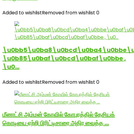
Added to wishlist
Removed from wishlist
0
\u0bb5\u0ba8\u0bcd\u0ba4\u0bbe\u
\u0b85\u0baf\u0bcd\u0baf\u0bbe ,
\u0…
Added to wishlist
Removed from wishlist
0
மீனாட்சி அம்மன் கோவில் கோபுரத்தில் தேசியக்
கொடியை ஏற்றி பிரிட்டிசாரை அதிர வைத்த …