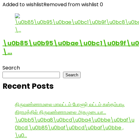
Added to wishlist
Removed from wishlist
0
\u0b85\u0b95\u0bae\u0bc1\u0b9f\u
\…
Search
Search
Recent Posts
திருவண்ணாமலை மாவட்டம் போளூர் வட்டம் கஸ்தம்பாடி
கிராமத்தில் திருவண்ணாமலை அகமுடையா…
\u0bb5\u0ba8\u0bcd\u0ba4\u0bbe\u0baf\u
0bcd \u0b85\u0baf\u0bcd\u0baf\u0bbe ,
\u0…