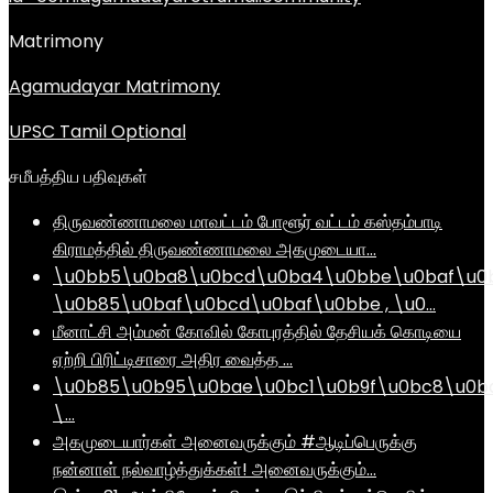
Matrimony
Agamudayar Matrimony
UPSC Tamil Optional
சமீபத்திய பதிவுகள்
திருவண்ணாமலை மாவட்டம் போளூர் வட்டம் கஸ்தம்பாடி
கிராமத்தில் திருவண்ணாமலை அகமுடையா…
\u0bb5\u0ba8\u0bcd\u0ba4\u0bbe\u0baf\u0
\u0b85\u0baf\u0bcd\u0baf\u0bbe , \u0…
மீனாட்சி அம்மன் கோவில் கோபுரத்தில் தேசியக் கொடியை
ஏற்றி பிரிட்டிசாரை அதிர வைத்த …
\u0b85\u0b95\u0bae\u0bc1\u0b9f\u0bc8\u0b
\…
அகமுடையார்கள் அனைவருக்கும் #ஆடிப்பெருக்கு
நன்னாள் நல்வாழ்த்துக்கள்! அனைவருக்கும்…