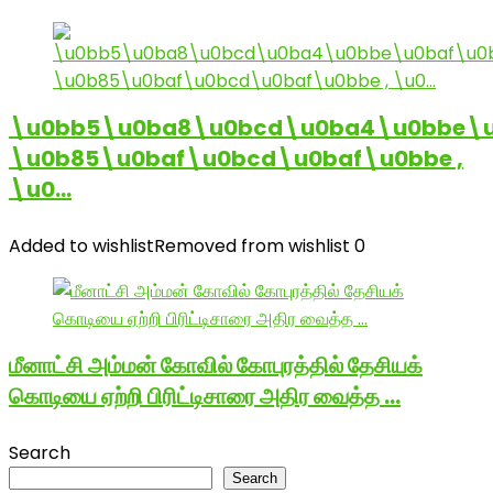
\u0bb5\u0ba8\u0bcd\u0ba4\u0bbe\u
\u0b85\u0baf\u0bcd\u0baf\u0bbe ,
\u0…
Added to wishlist
Removed from wishlist
0
மீனாட்சி அம்மன் கோவில் கோபுரத்தில் தேசியக்
கொடியை ஏற்றி பிரிட்டிசாரை அதிர வைத்த …
Search
Search