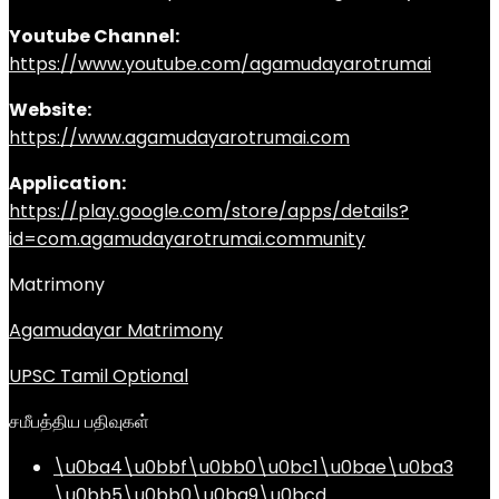
Youtube Channel:
https://www.youtube.com/agamudayarotrumai
Website:
https://www.agamudayarotrumai.com
Application:
https://play.google.com/store/apps/details?
id=com.agamudayarotrumai.community
Matrimony
Agamudayar Matrimony
UPSC Tamil Optional
சமீபத்திய பதிவுகள்
\u0ba4\u0bbf\u0bb0\u0bc1\u0bae\u0ba3
\u0bb5\u0bb0\u0ba9\u0bcd