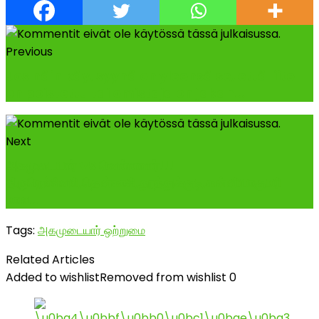
Previous
Jos näin käy, syynä on yleensä se, että liite
on poistettu tai omistaja on jakan...
Next
அகமுடையார் VS வெள்ளாளர்!!!
திருநெல்வேலி,தென்காசி,தூத்துக்குடி,கன்னியாகுமரி
மாவ...
Tags:
அகமுடையார் ஒற்றுமை
Related Articles
Added to wishlist
Removed from wishlist
0