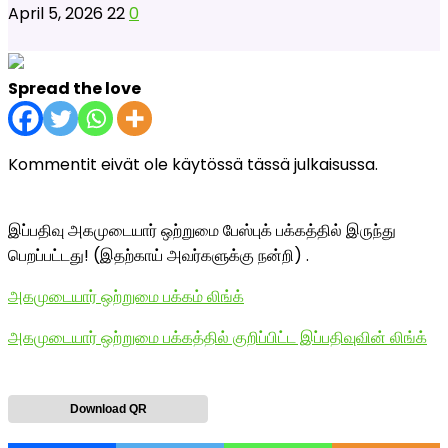
April 5, 2026
22
0
Spread the love
Kommentit eivät ole käytössä tässä julkaisussa.
இப்பதிவு அகமுடையார் ஒற்றுமை பேஸ்புக் பக்கத்தில் இருந்து
பெறப்பட்டது! (இதற்காய் அவர்களுக்கு நன்றி) .
அகமுடையார் ஒற்றுமை பக்கம் லிங்க்
அகமுடையார் ஒற்றுமை பக்கத்தில் குறிப்பிட்ட இப்பதிவுவின் லிங்க்
Download QR