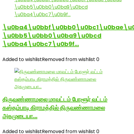
\u0ba4\u0bbf\u0bb0\u0bc1\u0bae\u
\u0bb5\u0bb0\u0ba9\u0bcd
\u0ba4\u0bc7\u0b9f…
Added to wishlist
Removed from wishlist
0
திருவண்ணாமலை மாவட்டம் போளூர் வட்டம்
கஸ்தம்பாடி கிராமத்தில் திருவண்ணாமலை
அகமுடையா…
Added to wishlist
Removed from wishlist
0