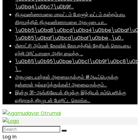
\u0ba4\u0bc7\u0b9f…
திருவண்ணாமலை மாவட்டம் போளூர் வட்டம் கஸ்தம்பாடி
கிராமத்தில் திருவண்ணாமலை அகமுடையா…
\u0bb5\u0ba8\u0bcd\u0ba4\u0bbe\u0baf\u0
\u0b85\u0baf\u0bcd\u0baf\u0bbe , \u0…
மீனாட்சி அம்மன் கோவில் கோபுரத்தில் தேசியக் கொடியை
ஏற்றி பிரிட்டிசாரை அதிர வைத்த …
\u0b85\u0b95\u0bae\u0bc1\u0b9f\u0bc8\u0b
\…
அகமுடையார்கள் அனைவருக்கும் #ஆடிப்பெருக்கு
நன்னாள் நல்வாழ்த்துக்கள்! அனைவருக்கும்…
இன்று 31-ஆங்கிலேயக் கிழக்கு இந்தியக் கம்பெனிக்கு
எதிராகத் தீரமுடன் போரிட்ட கொங்க…
Log In