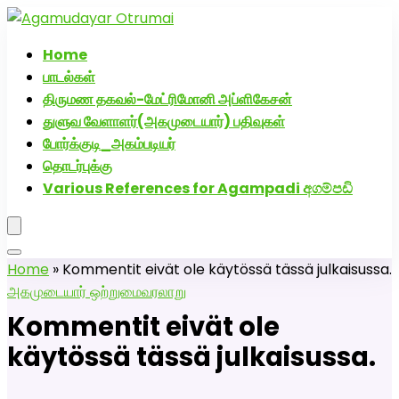
அகமுடையார் திருமண வரன்களுக்கு அகமுடையார்மேட்ரி-
பெண் வீட்டாருக்கு 100% இலவச திருமண சேவை! வாட்ஸப்
Home
எண்: 7200507629
பாடல்கள்
திருமண தகவல்-மேட்ரிமோனி அப்ளிகேசன்
துளுவ வேளாளர்(அகமுடையார்) பதிவுகள்
போர்க்குடி_அகம்படியர்
தொடர்புக்கு
Various References for Agampadi අගම්පඩි
Home
»
Kommentit eivät ole käytössä tässä julkaisussa.
அகமுடையார் ஒற்றுமை
வரலாறு
Kommentit eivät ole
käytössä tässä julkaisussa.