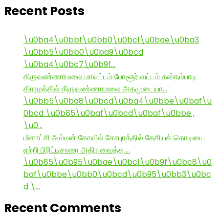
Recent Posts
\u0ba4\u0bbf\u0bb0\u0bc1\u0bae\u0ba3
\u0bb5\u0bb0\u0ba9\u0bcd
\u0ba4\u0bc7\u0b9f…
திருவண்ணாமலை மாவட்டம் போளூர் வட்டம் கஸ்தம்பாடி
கிராமத்தில் திருவண்ணாமலை அகமுடையா…
\u0bb5\u0ba8\u0bcd\u0ba4\u0bbe\u0baf\u
0bcd \u0b85\u0baf\u0bcd\u0baf\u0bbe ,
\u0…
மீனாட்சி அம்மன் கோவில் கோபுரத்தில் தேசியக் கொடியை
ஏற்றி பிரிட்டிசாரை அதிர வைத்த …
\u0b85\u0b95\u0bae\u0bc1\u0b9f\u0bc8\u0
baf\u0bbe\u0bb0\u0bcd\u0b95\u0bb3\u0bc
d \…
Recent Comments