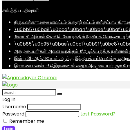
சமீபத்திய பதிவுகள்
திருவண்ணாமலை மாவட்டம் போளூர் வட்டம் கஸ்தம்பாடி கி
\u0bb5\u0ba8\u0bcd\u0ba4\u0bbe\u0baf\u0bc
மீனாட்சி அம்மன் கோவில் கோபுரத்தில் தேசியக் கொடியை ஏற்ற
\u0b85\u0b95\u0bae\u0bc1\u0b9f\u0bc8\u0b
அகமுடையார்கள் அனைவருக்கும் #ஆடிப்பெருக்கு நன்னாள் ந
இன்று 31-ஆங்கிலேயக் கிழக்கு இந்தியக் கம்பெனிக்கு எதிர
இராவண மவன்டா!#இராவணன் எனும் அகமுடையார் குல பேரர
Log In
Username
Password
Lost Password?
Remember me
Login