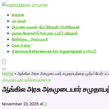
அகமுடையார் திருமண வரன்களுக்கு அகமுடையார்மேட்
Home
பாடல்கள்
திருமண தகவல்-மேட்ரிமோனி அப்ளிகேசன்
துளுவ வேளாளர்(அகமுடையார்) பதிவுகள்
போர்க்குடி_அகம்படியர்
தொடர்புக்கு
Various References for Agampadi අගම්පඩි
Home
»
ஆங்கில அரசு அகமுடையார் சமுதாயத்தை முற்பட்டோர் பட
அகமுடையார் ஒற்றுமை
வரலாறு
ஆங்கில அரசு அகமுடையார் சமுதாயத
November 23, 2025
41
0