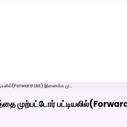
ரி-பெண் வீட்டாருக்கு 100% இலவச திருமண சேவை! வாட்ஸப் எண்:
7200507629
்டியலில்(Forward List) இணைக்க மு…
்தை முற்பட்டோர் பட்டியலில்(Forwa