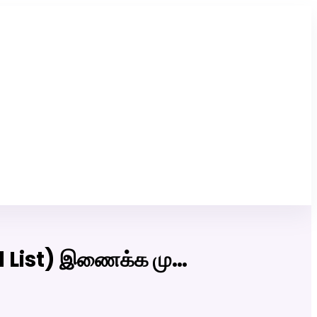
Click Here to Download Matrimony App
rd List) இணைக்க மு…