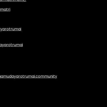
matri
yarotrumai
ayarotrumai
.agamudayarotrumai.community