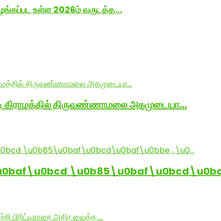
ங்கப்பட உள்ள 2026ம் வருடத்த...
ாடி கிராமத்தில் திருவண்ணாமலை அகமுடையா…
baf\u0bcd \u0b85\u0baf\u0bcd\u0baf