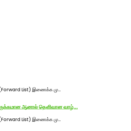
ுருக்கமான ஆனால் தெளிவான வாழ்...