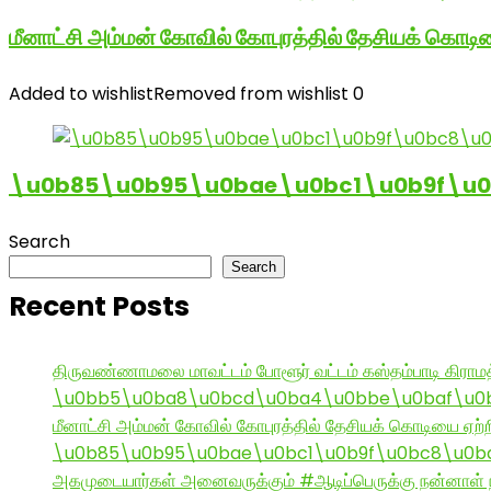
மீனாட்சி அம்மன் கோவில் கோபுரத்தில் தேசியக் கொடிய
Added to wishlist
Removed from wishlist
0
\u0b85\u0b95\u0bae\u0bc1\u0b9f\u
Search
Search
Recent Posts
திருவண்ணாமலை மாவட்டம் போளூர் வட்டம் கஸ்தம்பாடி கி
\u0bb5\u0ba8\u0bcd\u0ba4\u0bbe\u0baf\u0bc
மீனாட்சி அம்மன் கோவில் கோபுரத்தில் தேசியக் கொடியை ஏற்ற
\u0b85\u0b95\u0bae\u0bc1\u0b9f\u0bc8\u0b
அகமுடையார்கள் அனைவருக்கும் #ஆடிப்பெருக்கு நன்னாள் ந