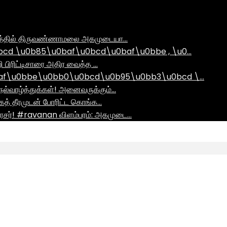
ராமத்தில் திருவண்ணாமலை அகமுடையா…
d \u0b85\u0baf\u0bcd\u0baf\u0bbe , \u0…
ி பிரிட்டிசாரை அதிர வைத்த …
af\u0bbe\u0bb0\u0bcd\u0b95\u0bb3\u0bcd \…
ல்வாழ்த்துக்கள்! அனைவருக்கும்…
ாகத் தீரமுடன் போரிட்ட கொங்க…
சர்! #ravanan விளம்பரம்: அகமுடை…