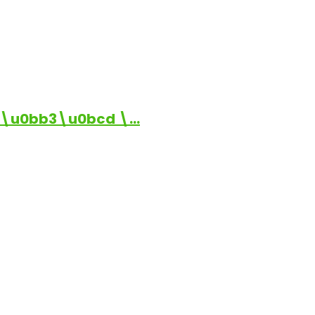
\u0bb3\u0bcd \…