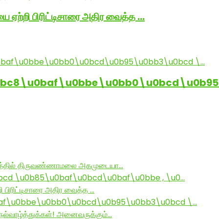
ை ஏற்றி பிரிட்டிசாரை அதிர வைத்த …
0bc8\u0baf\u0bbe\u0bb0\u0bcd\u0b95
ராமத்தில் திருவண்ணாமலை அகமுடையா…
d \u0b85\u0baf\u0bcd\u0baf\u0bbe , \u0…
ி பிரிட்டிசாரை அதிர வைத்த …
af\u0bbe\u0bb0\u0bcd\u0b95\u0bb3\u0bcd \…
ல்வாழ்த்துக்கள்! அனைவருக்கும்…