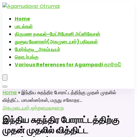
அகமுடையார் திருமண வரன்களுக்கு அகமுடையார்மேட்ரி-பெண்
வீட்டாருக்கு 100% இலவச திருமண சேவை! வாட்ஸப் எண்:
Home
7200507629
பாடல்கள்
திருமண தகவல்-மேட்ரிமோனி அப்ளிகேசன்
துளுவ வேளாளர்(அகமுடையார்) பதிவுகள்
போர்க்குடி_அகம்படியர்
தொடர்புக்கு
Various References for Agampadi අගම්පඩි
Home
»
இந்திய சுதந்திர போராட்டத்திற்கு முதன் முதலில்
வித்திட்ட மாமன்னர்கள், மருது சகோதர…
அகமுடையார் ஒற்றுமை
வரலாறு
இந்திய சுதந்திர போராட்டத்திற்கு
முதன் முதலில் வித்திட்ட