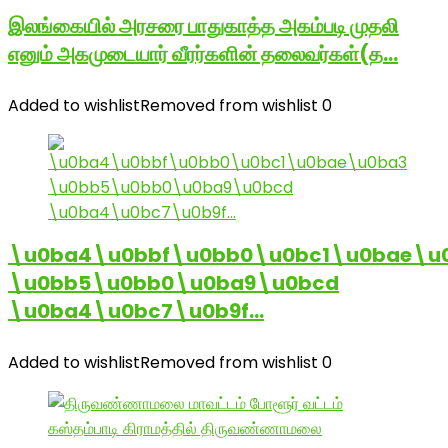
இலங்கையில் அரசரை பாதுகாத்த அகம்படி முதலி
எனும் அகமுடையார் வீரர்களின் தலைவர்கள்(த…
Added to wishlist
Removed from wishlist
0
\u0ba4\u0bbf\u0bb0\u0bc1\u0bae\u
\u0bb5\u0bb0\u0ba9\u0bcd
\u0ba4\u0bc7\u0b9f…
Added to wishlist
Removed from wishlist
0