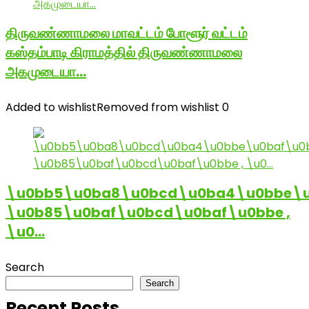
திருவண்ணாமலை மாவட்டம் போளூர் வட்டம்
கஸ்தம்பாடி கிராமத்தில் திருவண்ணாமலை
அகமுடையா…
Added to wishlist
Removed from wishlist
0
\u0bb5\u0ba8\u0bcd\u0ba4\u0bbe\u
\u0b85\u0baf\u0bcd\u0baf\u0bbe ,
\u0…
Search
Search
Recent Posts