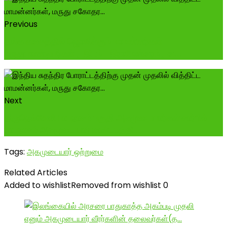
Previous
தங்க கவசத்தில் ஜொலிக்கும் மாமன்னர்கள்
மருதுபாண்டியர்கள் ( இடம் -இராமேஸ்வரம்) வ...
Next
திருநெல்வேலி பாபநாசம் பகுதி அகமுடையார்கள் சார்பில்
பாபநாசம் அகமுடையார் மண்டபத்தி...
Tags:
அகமுடையார் ஒற்றுமை
Related Articles
Added to wishlist
Removed from wishlist
0