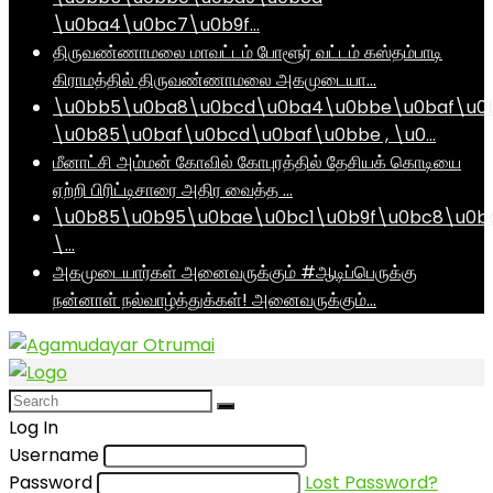
\u0ba4\u0bc7\u0b9f…
திருவண்ணாமலை மாவட்டம் போளூர் வட்டம் கஸ்தம்பாடி
கிராமத்தில் திருவண்ணாமலை அகமுடையா…
\u0bb5\u0ba8\u0bcd\u0ba4\u0bbe\u0baf\u0
\u0b85\u0baf\u0bcd\u0baf\u0bbe , \u0…
மீனாட்சி அம்மன் கோவில் கோபுரத்தில் தேசியக் கொடியை
ஏற்றி பிரிட்டிசாரை அதிர வைத்த …
\u0b85\u0b95\u0bae\u0bc1\u0b9f\u0bc8\u0b
\…
அகமுடையார்கள் அனைவருக்கும் #ஆடிப்பெருக்கு
நன்னாள் நல்வாழ்த்துக்கள்! அனைவருக்கும்…
Log In
Username
Password
Lost Password?