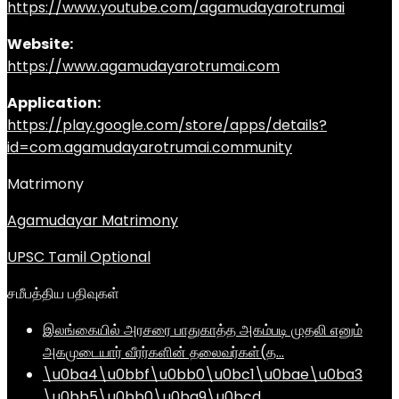
https://www.youtube.com/agamudayarotrumai
Website:
https://www.agamudayarotrumai.com
Application:
https://play.google.com/store/apps/details?
id=com.agamudayarotrumai.community
Matrimony
Agamudayar Matrimony
UPSC Tamil Optional
சமீபத்திய பதிவுகள்
இலங்கையில் அரசரை பாதுகாத்த அகம்படி முதலி எனும்
அகமுடையார் வீரர்களின் தலைவர்கள்(த…
\u0ba4\u0bbf\u0bb0\u0bc1\u0bae\u0ba3
\u0bb5\u0bb0\u0ba9\u0bcd