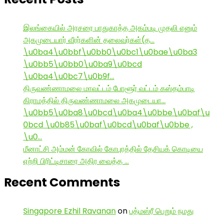
இலங்கையில் அரசரை பாதுகாத்த அகம்படி முதலி எனும்
அகமுடையார் வீரர்களின் தலைவர்கள்(த…
\u0ba4\u0bbf\u0bb0\u0bc1\u0bae\u0ba3
\u0bb5\u0bb0\u0ba9\u0bcd
\u0ba4\u0bc7\u0b9f…
திருவண்ணாமலை மாவட்டம் போளூர் வட்டம் கஸ்தம்பாடி
கிராமத்தில் திருவண்ணாமலை அகமுடையா…
\u0bb5\u0ba8\u0bcd\u0ba4\u0bbe\u0baf\u
0bcd \u0b85\u0baf\u0bcd\u0baf\u0bbe ,
\u0…
மீனாட்சி அம்மன் கோவில் கோபுரத்தில் தேசியக் கொடியை
ஏற்றி பிரிட்டிசாரை அதிர வைத்த …
Recent Comments
Singapore Ezhil Ravanan
on
பத்மஸ்ரீ பெறும் நமது